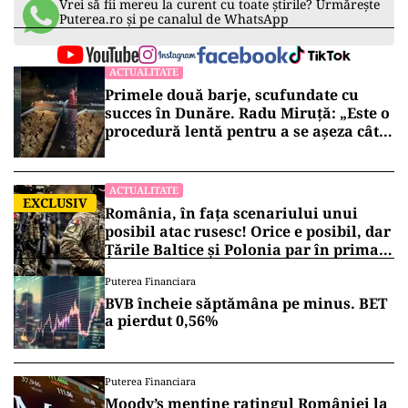
Vrei să fii mereu la curent cu toate știrile? Urmărește
Puterea.ro și pe canalul de WhatsApp
ACTUALITATE
Primele două barje, scufundate cu
succes în Dunăre. Radu Miruță: „Este o
procedură lentă pentru a se așeza cât
mai bine”
ACTUALITATE
EXCLUSIV
România, în fața scenariului unui
posibil atac rusesc! Orice e posibil, dar
Țările Baltice și Polonia par în prima
linie!
Puterea Financiara
BVB încheie săptămâna pe minus. BET
a pierdut 0,56%
Puterea Financiara
Moody’s menține ratingul României la