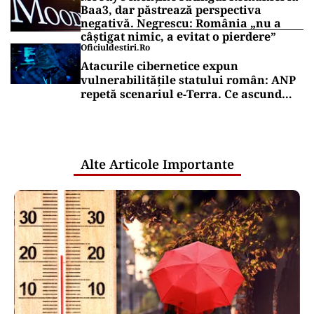
Baa3, dar păstrează perspectiva
negativă. Negrescu: România „nu a
câștigat nimic, a evitat o pierdere”
Oficiuldestiri.ro
Atacurile cibernetice expun
vulnerabilitățile statului român: ANP
repetă scenariul e‑Terra. Ce ascund
comunicările oficiale și cine răspunde
pentru mentenanța IT a instituțiilor
publice
Alte Articole Importante