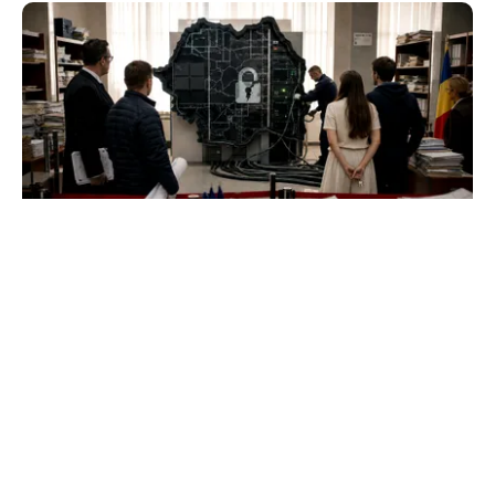
ACTUALITATE
e-Terra revine săptămâna viitoare, după
aproape o lună de blocaj. Cum vor fi reluate
operațiunile
TOS
Politica Cookies
Protecția Datelor Personale
Despre Noi
Publicitate
Echipa