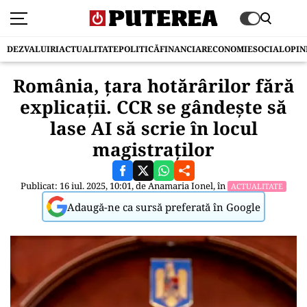
DEZVALUIRI
ACTUALITATE
POLITICĂ
FINANCIAR
ECONOMIE
SOCIAL
OPIN
România, țara hotărârilor fără
explicații. CCR se gândește să
lase AI să scrie în locul
magistraților
Publicat: 16 iul. 2025, 10:01, de
Anamaria Ionel
, în
ACTUALITATE
Adaugă-ne ca sursă preferată în Google