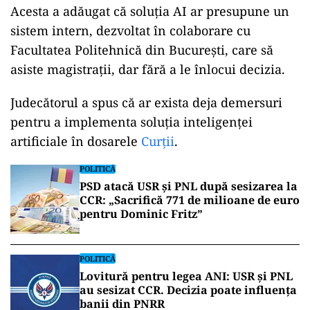
Acesta a adăugat că soluția AI ar presupune un
sistem intern, dezvoltat în colaborare cu
Facultatea Politehnică din București, care să
asiste magistrații, dar fără a le înlocui decizia.
Judecătorul a spus că ar exista deja demersuri
pentru a implementa soluţia inteligenţei
artificiale în dosarele
Curţii
.
POLITICĂ
PSD atacă USR și PNL după sesizarea la
CCR: „Sacrifică 771 de milioane de euro
pentru Dominic Fritz”
POLITICĂ
Lovitură pentru legea ANI: USR și PNL
au sesizat CCR. Decizia poate influența
banii din PNRR