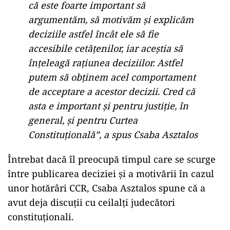
că este foarte important să
argumentăm, să motivăm şi explicăm
deciziile astfel încât ele să fie
accesibile cetăţenilor, iar aceştia să
înţeleagă raţiunea deciziilor. Astfel
putem să obţinem acel comportament
de acceptare a acestor decizii. Cred că
asta e important şi pentru justiţie, în
general, şi pentru Curtea
Constituţională”, a spus Csaba Asztalos
Întrebat dacă îl preocupă timpul care se scurge
între publicarea deciziei şi a motivării în cazul
unor hotărâri CCR, Csaba Asztalos spune că a
avut deja discuţii cu ceilalţi judecători
constituţionali.