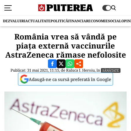
DEZVALUIRI
ACTUALITATE
POLITICĂ
FINANCIAR
ECONOMIE
SOCIAL
OPIN
România vrea să vândă pe
piața externă vaccinurile
AstraZeneca rămase nefolosite
Publicat: 31 mai 2021, 11:15, de
Raluca I. Heroiu
, în
SĂNĂTATE
Adaugă-ne ca sursă preferată în Google