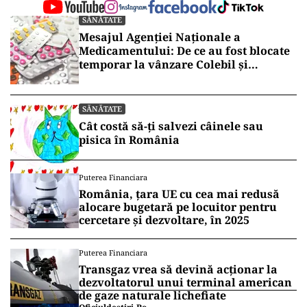
SĂNĂTATE
Mesajul Agenției Naționale a
Medicamentului: De ce au fost blocate
temporar la vânzare Colebil și
Panzcebil
SĂNĂTATE
Cât costă să-ți salvezi câinele sau
pisica în România
Puterea Financiara
România, țara UE cu cea mai redusă
alocare bugetară pe locuitor pentru
cercetare și dezvoltare, în 2025
Puterea Financiara
Transgaz vrea să devină acționar la
dezvoltatorul unui terminal american
de gaze naturale lichefiate