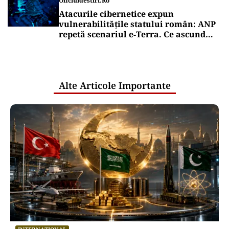
Oficiuldestiri.ro
Atacurile cibernetice expun
vulnerabilitățile statului român: ANP
repetă scenariul e‑Terra. Ce ascund
comunicările oficiale și cine răspunde
pentru mentenanța IT a instituțiilor
publice
Alte Articole Importante