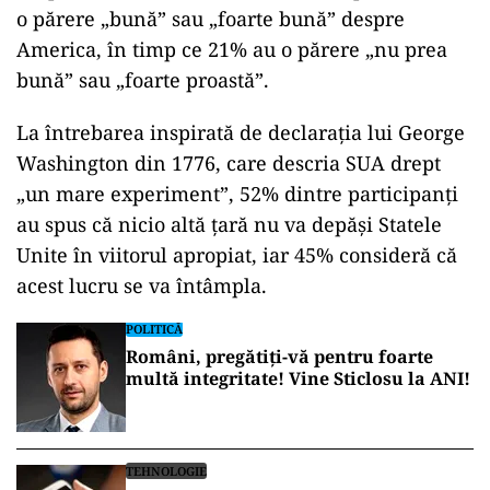
o părere „bună” sau „foarte bună” despre
America, în timp ce 21% au o părere „nu prea
bună” sau „foarte proastă”.
La întrebarea inspirată de declarația lui George
Washington din 1776, care descria SUA drept
„un mare experiment”, 52% dintre participanți
au spus că nicio altă țară nu va depăși Statele
Unite în viitorul apropiat, iar 45% consideră că
acest lucru se va întâmpla.
POLITICĂ
Români, pregătiți-vă pentru foarte
multă integritate! Vine Sticlosu la ANI!
TEHNOLOGIE