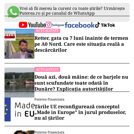
Vrei să fii mereu la curent cu toate știrile? Urmărește
Puterea.ro și pe canalul de WhatsApp
ACTUALITATE
Retter, gata cu 7 luni înainte de termen
pe A0 Nord. Care este situația reală a
descărcărilor
ACTUALITATE
Două azi, două mâine: de ce barjele nu
sunt scufundate toate odată în
Dunăre? Explicația autorităților
Puterea Financiara
Țările UE reconfigurează conceptul
„Made in Europe” în jurul produselor,
nu al țărilor
Puterea Financiara