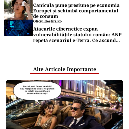
Canicula pune presiune pe economia
Europei și schimbă comportamentul
de consum
Oficiuldestiri.ro
Atacurile cibernetice expun
vulnerabilitățile statului român: ANP
repetă scenariul e‑Terra. Ce ascund
comunicările oficiale și cine răspunde
pentru mentenanța IT a instituțiilor
publice
Alte Articole Importante