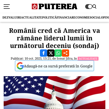
DEZVALUIRI
ACTUALITATE
POLITICĂ
FINANCIAR
ECONOMIE
SOCIAL
OPIN
Românii cred că America va
rămâne liderul lumii în
următorul deceniu (sondaj)
Publicat: 10 oct. 2025, 13:21, de
Ionut Jifcu
, în
ACTUALITATE
Adaugă-ne ca sursă preferată în Google