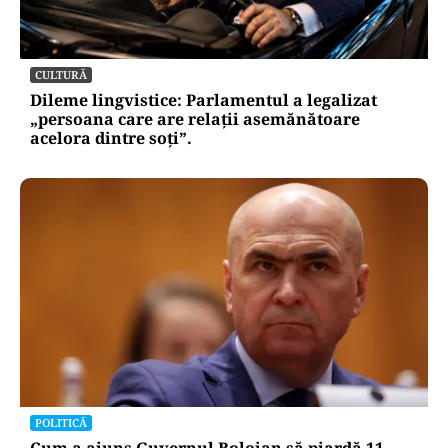
CULTURĂ
Dileme lingvistice: Parlamentul a legalizat
„persoana care are relații asemănătoare
acelora dintre soți”.
POLITICĂ
Cum a ajuns Guvernul Bolojan să piardă 11