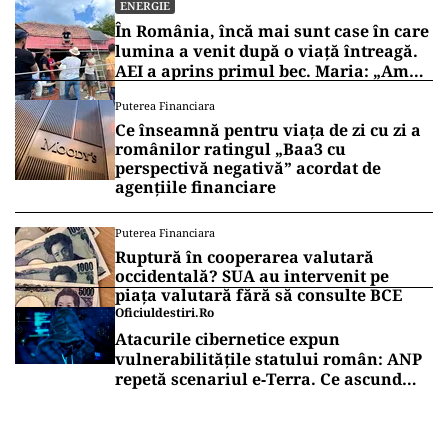
ENERGIE
În România, încă mai sunt case în care
lumina a venit după o viață întreagă.
AEI a aprins primul bec. Maria: „Am
trăit la lumina lămpii”
Puterea Financiara
Ce înseamnă pentru viața de zi cu zi a
românilor ratingul „Baa3 cu
perspectivă negativă” acordat de
agențiile financiare
Puterea Financiara
Ruptură în cooperarea valutară
occidentală? SUA au intervenit pe
piața valutară fără să consulte BCE
Oficiuldestiri.ro
Atacurile cibernetice expun
vulnerabilitățile statului român: ANP
repetă scenariul e‑Terra. Ce ascund
comunicările oficiale și cine răspunde
pentru mentenanța IT a instituțiilor
publice