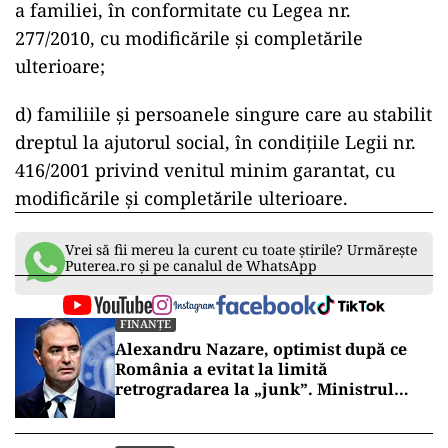
a familiei, în conformitate cu Legea nr.
277/2010, cu modificările și completările
ulterioare;
d) familiile și persoanele singure care au stabilit
dreptul la ajutorul social, în condițiile Legii nr.
416/2001 privind venitul minim garantat, cu
modificările și completările ulterioare.
Vrei să fii mereu la curent cu toate știrile? Urmărește
Puterea.ro și pe canalul de WhatsApp
FINANȚE
Alexandru Nazare, optimist după ce
România a evitat la limită
retrogradarea la „junk”. Ministrul
anunță creștere economică de peste 2%
în 2027