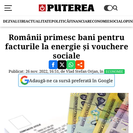
DEZVALUIRI
ACTUALITATE
POLITICĂ
FINANCIAR
ECONOMIE
SOCIAL
OPIN
Românii primesc bani pentru
facturile la energie și vouchere
sociale
Publicat: 26 nov. 2022, 16:51, de
Vlad Stefan Orjan
, în
ECONOMIE
Adaugă-ne ca sursă preferată în Google