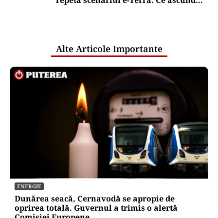
repetă scenariul e‑Terra. Ce ascund
comunicările oficiale și cine răspunde
pentru mentenanța IT a instituțiilor
publice
Alte Articole Importante
ENERGIE
Dunărea seacă, Cernavodă se apropie de
oprirea totală. Guvernul a trimis o alertă
Comisiei Europene