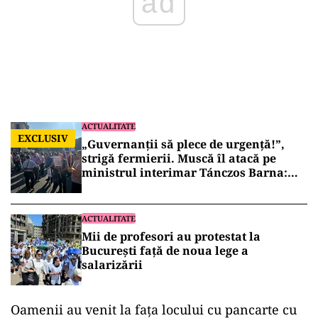
ad
ACTUALITATE
EXCLUSIV
„Guvernanții să plece de urgență!”,
strigă fermierii. Muscă îl atacă pe
ministrul interimar Tánczos Barna:
„Spune că nu poate face nimic”
ACTUALITATE
Mii de profesori au protestat la
București față de noua lege a
salarizării
Oamenii au venit la fața locului cu pancarte cu