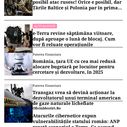
posibil atac rusesc! Orice e posibil, dar
Țările Baltice și Polonia par în prima
linie!
ACTUALITATE
e-Terra revine săptămâna viitoare,
după aproape o lună de blocaj. Cum
vor fi reluate operațiunile
Puterea Financiara
România, țara UE cu cea mai redusă
alocare bugetară pe locuitor pentru
cercetare și dezvoltare, în 2025
Puterea Financiara
Transgaz vrea să devină acționar la
dezvoltatorul unui terminal american
de gaze naturale lichefiate
Oficiuldestiri.ro
Atacurile cibernetice expun
vulnerabilitățile statului român: ANP