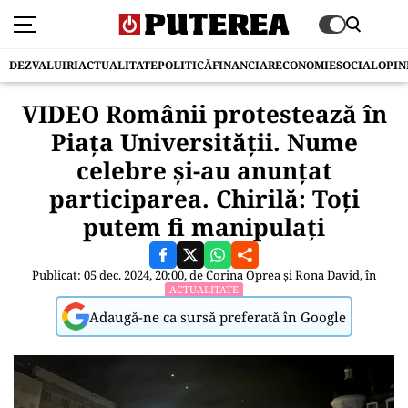
DEZVALUIRI
ACTUALITATE
POLITICĂ
FINANCIAR
ECONOMIE
SOCIAL
OPIN
VIDEO Românii protestează în
Piața Universității. Nume
celebre și-au anunțat
participarea. Chirilă: Toți
putem fi manipulați
Publicat: 05 dec. 2024, 20:00, de
Corina Oprea
și
Rona David
, în
ACTUALITATE
Adaugă-ne ca sursă preferată în Google