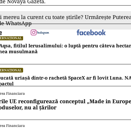
 de Novaya Gazeta.
ii mereu la curent cu toate știrile? Urmărește Puterea
 de WhatsApp
TERNAȚIONAL
Aqsa, fitilul Ierusalimului: o luptă pentru câteva hecta
mea musulmană
TERNAȚIONAL
ucată uriașă dintr-o rachetă SpaceX ar fi lovit Luna. N
pactul
rea Financiara
rile UE reconfigurează conceptul „Made in Europe
oduselor, nu al țărilor
rea Financiara