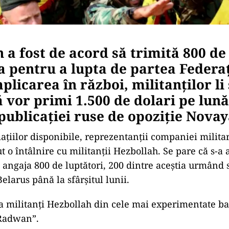
 a fost de acord să trimită 800 de
a pentru a lupta de partea Federaț
plicarea în război, militanților li 
 vor primi 1.500 de dolari pe lună
ublicației ruse de opoziție Novay
mațiilor disponibile, reprezentanții companiei milita
 o întâlnire cu militanții Hezbollah. Se pare că s-a 
 angaja 800 de luptători, 200 dintre aceștia urmând s
Belarus până la sfârșitul lunii.
ta militanți Hezbollah din cele mai experimentate ba
-Radwan”.