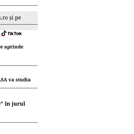
.ro și pe
re aprinde
ASA va studia
” în jurul