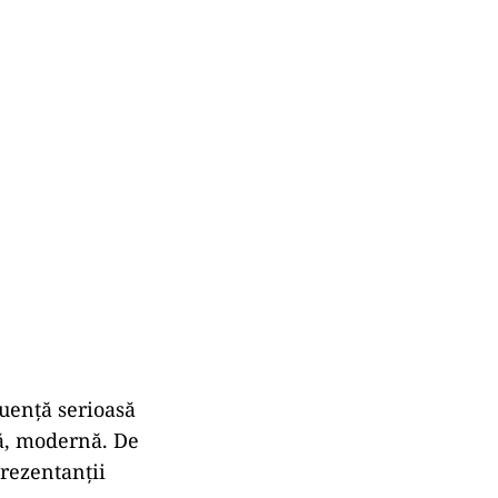
luență serioasă
tă, modernă. De
prezentanții