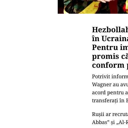
Hezbollah
în Ucrain
Pentru im
promis că
conform p
Potrivit infor
Wagner au avut
acord pentru a
transferați în 
Rușii ar recru
Abbas” și „Al