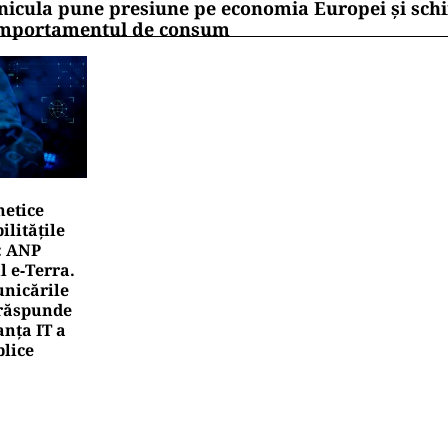
nicula pune presiune pe economia Europei și sc
mportamentul de consum
netice
litățile
: ANP
l e‑Terra.
nicările
e răspunde
nța IT a
blice