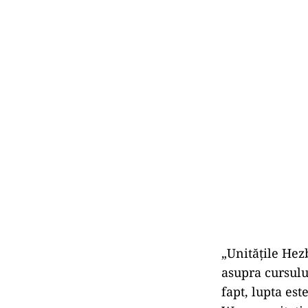
„Unitățile Hezb
asupra cursulu
fapt, lupta est