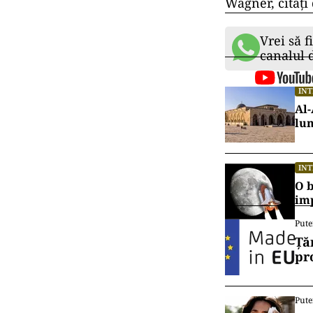
Wagner, citați
Vrei să f
canalul
IN
Al-
lu
IN
O b
im
Pute
Ță
pr
Pute