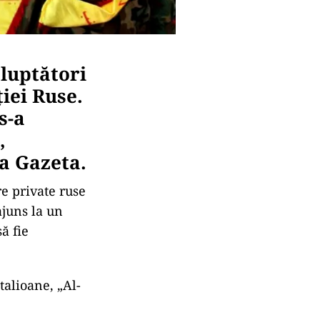
 luptători
iei Ruse.
s-a
,
a Gazeta.
re private ruse
ajuns la un
ă fie
talioane, „Al-