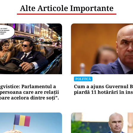
Alte Articole Importante
POLITICĂ
gvistice: Parlamentul a
Cum a ajuns Guvernul B
„persoana care are relații
piardă 11 hotărâri în in
re acelora dintre soți”.