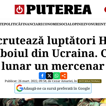
TE
POLITICĂ
FINANCIAR
ECONOMIE
SOCIAL
OPINII
ZVONURI
IN
crutează luptători 
boiul din Ucraina. 
lunar un mercenar
Publicat: 26 mart. 2022, 09:58, de
Cezar Amariei
, în
INTERNAȚIONAL
Adaugă-ne ca sursă preferată în Google