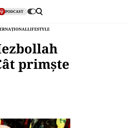
PODCAST
TERNAȚIONAL
LIFESTYLE
Hezbollah
Cât primște