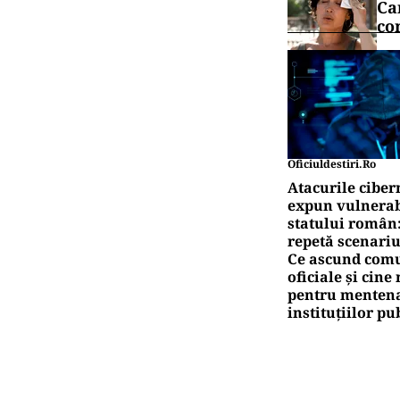
Ca
co
Oficiuldestiri.ro
Atacurile ciber
expun vulnerabi
statului român
repetă scenariu
Ce ascund comu
oficiale și cin
pentru mentena
instituțiilor pu