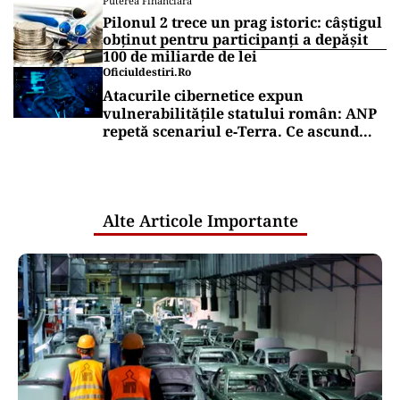
Puterea Financiara
Pilonul 2 trece un prag istoric: câștigul
obținut pentru participanți a depășit
100 de miliarde de lei
Oficiuldestiri.ro
Atacurile cibernetice expun
vulnerabilitățile statului român: ANP
repetă scenariul e‑Terra. Ce ascund
comunicările oficiale și cine răspunde
pentru mentenanța IT a instituțiilor
publice
Alte Articole Importante