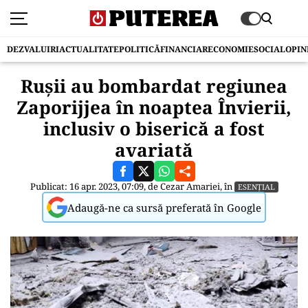
DEZVALUIRI
ACTUALITATE
POLITICĂ
FINANCIAR
ECONOMIE
SOCIAL
OPIN
Rușii au bombardat regiunea
Zaporijjea în noaptea Învierii,
inclusiv o biserică a fost
avariată
Publicat: 16 apr. 2023, 07:09, de
Cezar Amariei
, în
ESENȚIAL
Adaugă-ne ca sursă preferată în Google