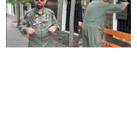
POLITICĂ
Cristian Popescu Piedone, în uniformă militară
pe TikTok: „S-a întors boomerangul, gata de
luptă”
TOS
Politica Cookies
Protecția Datelor Personale
Despre Noi
Publicitate
Echipa
© 2026, toate drepturile rezervate puterea.ro