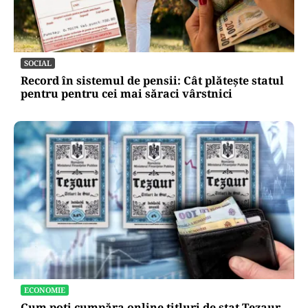
SOCIAL
Record în sistemul de pensii: Cât plătește statul
pentru pentru cei mai săraci vârstnici
ECONOMIE
Cum poți cumpăra online titluri de stat Tezaur