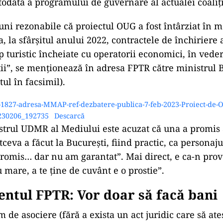
otodată a programului de guvernare al actualei coaliți
iuni rezonabile că proiectul OUG a fost întârziat în m
, la sfârșitul anului 2022, contractele de închiriere 
p turistic încheiate cu operatorii economici, în vede
ații”, se menționează în adresa FPTR către ministrul
ul în facsimil).
1827-adresa-MMAP-ref-dezbatere-publica-7-feb-2023-Proiect-de
230206_192735
Descarcă
strul UDMR al Mediului este acuzat că una a promis 
tceva a făcut la București, fiind practic, ca personaj
omis… dar nu am garantat”. Mai direct, e ca-n prov
 mare, a te ține de cuvânt e o prostie”.
ntul FPTR: Vor doar să facă bani
m de asociere (fără a exista un act juridic care să ate