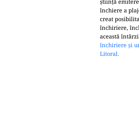
știință emiter
închiere a plaj
creat posibilit
închiriere, înc
această întârz
închiriere și u
Litoral.