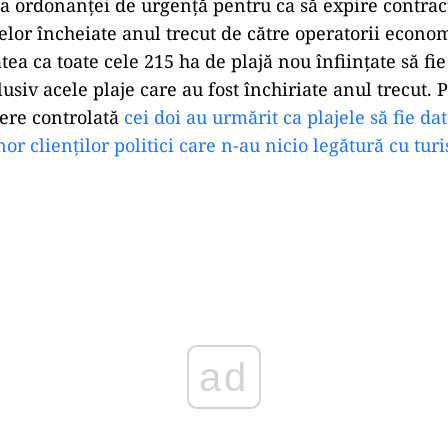
ea ordonanței de urgență pentru ca să expire contrac
elor încheiate anul trecut de către operatorii economi
atea ca toate cele 215 ha de plajă nou înființate să fie
lusiv acele plaje care au fost închiriate anul trecut. P
iere controlată
cei doi au urmărit ca plajele să fie da
nor clienților politici care n-au nicio legătură cu tu
Play