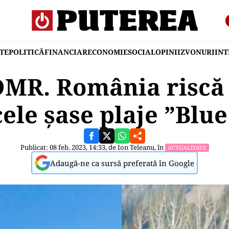
TE
POLITICĂ
FINANCIAR
ECONOMIE
SOCIAL
OPINII
ZVONURI
IN
DMR. România riscă
cele șase plaje ”Blue
Publicat: 08 feb. 2023, 14:33, de
Ion Teleanu
, în
ACTUALITATE
Adaugă-ne ca sursă preferată în Google