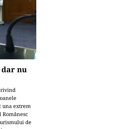
 dar nu
privind
zoanele
st una extrem
ul Românesc
turismului de