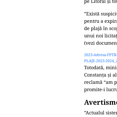
pe Litoral și t
”Există suspic
pentru a expira
de plajă în sco
unui noi licit
(vezi document
2023-Adresa-FPTR-
PLAJE-2023-2024_
Totodată, mini
Constanța și al
reclamă “am pr
promite-i lucru
Avertisme
”Actualul siste