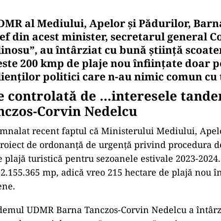
DMR al Mediului, Apelor și Pădurilor, Barn
șef din acest minister, secretarul general C
inosu”, au întârziat cu bună știință scoate
peste 200 kmp de plaje nou înființate doar p
lienților politici care n-au nimic comun cu
e controlată de …interesele tand
nczos-Corvin Nedelcu
alat recent faptul că Ministerului Mediului, Apelor
proiect de ordonanță de urgență privind procedura de
e plajă turistică pentru sezoanele estivale 2023-2024
 2.155.365 mp, adică vreo 215 hectare de plajă nou în
ene.
demul UDMR Barna Tanczos-Corvin Nedelcu a întârz