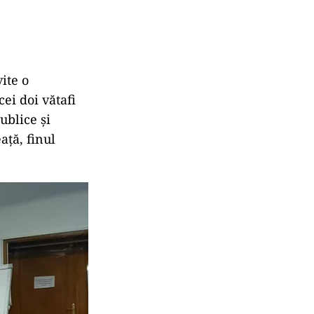
ite o
ei doi vătafi
ublice și
ață, finul