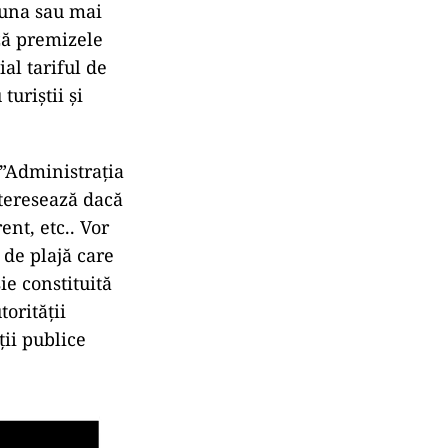
a una sau mai
ză premizele
al tariful de
turiștii și
 ”Administrația
nteresează dacă
ent, etc.. Vor
 de plajă care
sie constituită
orității
ții publice