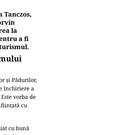
a Tanczos,
orvin
rea la
entru a fi
 turismul.
emului
 și Pădurilor,
 închiriere a
. Este vorba de
ființată cu
iat cu bună