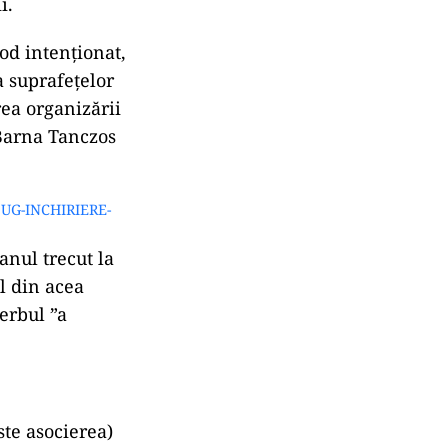
i.
od intenționat,
a suprafețelor
rea organizării
 Barna Tanczos
-OUG-INCHIRIERE-
anul trecut la
ul din acea
erbul ”a
ste asocierea)