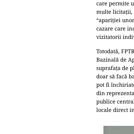
care permite u
multe licitați
“apariției unor
cazare care inc
vizitatorii ind
Totodată, FPTR
Bazinală de Ap
suprafața de pl
doar să facă ba
pot fi închiria
din reprezentan
publice centra
locale direct i