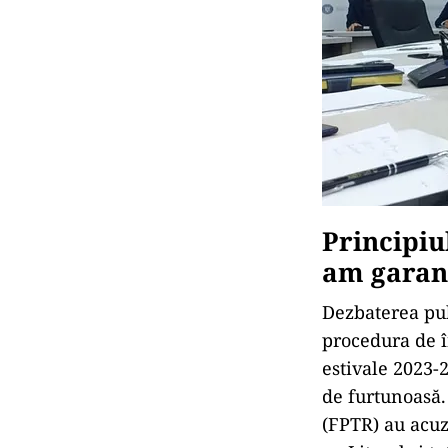
Principiu
am garan
Dezbaterea pub
procedura de î
estivale 2023-
de furtunoasă.
(FPTR) au acuz