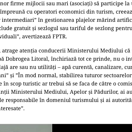
nor firme mijlocii sau mari (asociați) să participe l
i, împreună cu operatori economici din turism, creea
 intermediari” în gestionarea plajelor mărind artifici
lude gratuit și sezlogul sau tariful de sezlong pentru 
ividuali”, avertizează FPTR.
 atrage atenția conducerii Ministerului Mediului că
ă Dobrogea Litoral, închiriază tot ce prinde, nu o i
ajă are sau nu utilități – apă curentă, canalizare, cur
ni” și ”În mod normal, stabilirea tuturor sectoarelor
te în scop turistic ar trebui să se faca de către o comi
ții Ministerului Mediului, Apelor și Pădurilor, ai aut
le responsabile în domeniul turismului și ai autorită
nteresate”.