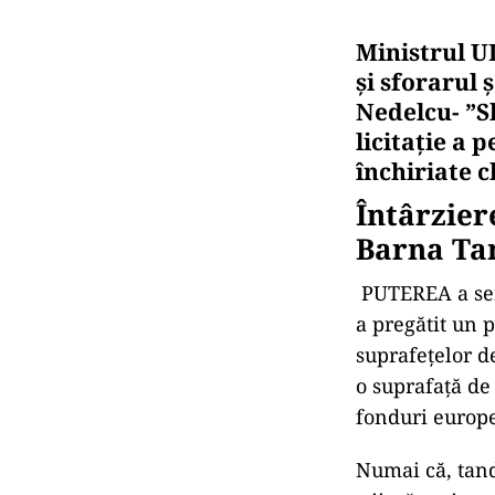
Ministrul U
și sforarul 
Nedelcu- ”Sl
licitație a 
închiriate c
Întârzier
Barna Ta
PUTEREA a semn
a pregătit un 
suprafețelor d
o suprafață de
fonduri europ
Numai că, tan