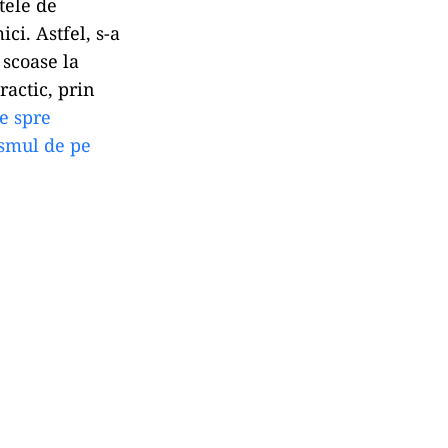
tele de
ci. Astfel, s-a
 scoase la
ractic, prin
te spre
rismul de pe