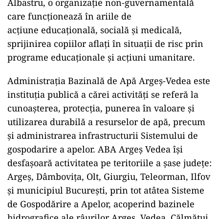
Primul ajutor de bază este doar un ajutor
temporar acordat în caz de urgență pentru
salvarea vieții, prevenirea unor complicații
ulterioare și ameliorarea suferințelor până în
momentul în care un serviciu medical adecvat
poate să intervină.
Cursurile sunt gratuite și sunt realizate de către
personal autorizat din cadrul Fundației Leul
Albastru, o organizație non-guvernamentală
care funcționează în ariile de
acțiune educațională, socială și medicală,
sprijinirea copiilor aflați în situații de risc prin
programe educaționale și acțiuni umanitare.