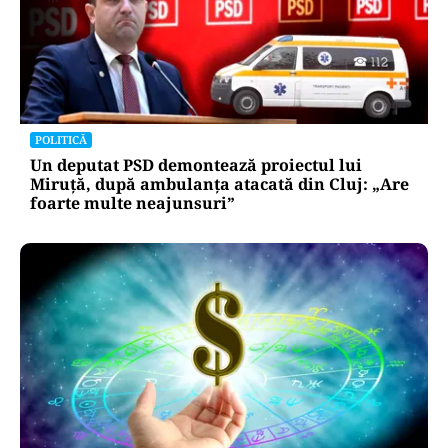
Atacurile cibernetice expun
vulnerabilitățile statului român: ANP
repetă scenariul e‑Terra. Ce ascund
comunicările oficiale și cine răspunde
pentru mentenanța IT a instituțiilor
publice
Alte Articole Importante
POLITICĂ