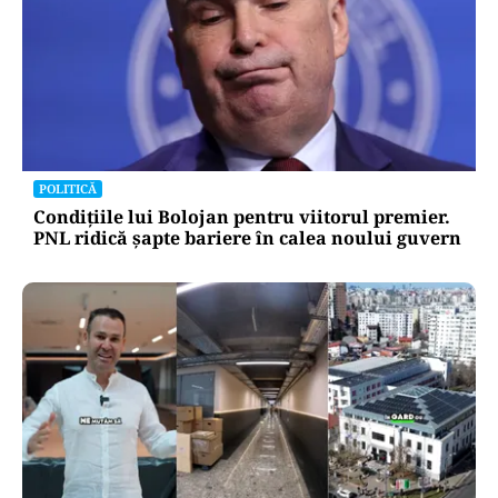
POLITICĂ
Legea salarizării, ajunsă în ceasul al
doisprezecelea. Pîslaru cere un armistițiu
politic