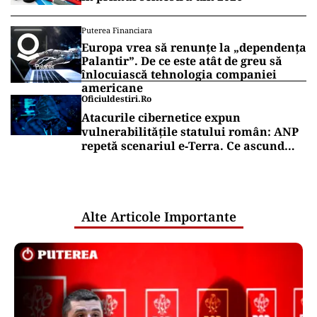
Încă o fabrică auto a pus lacătul în
România. Industria pierde 1.200 de
angajați pe lună
ACTUALITATE
Ce condiție pune Nicușor Dan pentru
desemnarea unui nou premier. Eugen
Tomac explică așteptările
președintelui
Puterea Financiara
Deficitul comercial al României a
scăzut cu 2%, la 16,4 miliarde de euro,
în primul semestru din 2026
Puterea Financiara
Europa vrea să renunțe la „dependența
Palantir”. De ce este atât de greu să
înlocuiască tehnologia companiei
americane
Oficiuldestiri.ro