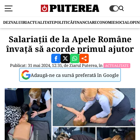
DEZVALUIRI
ACTUALITATE
POLITICĂ
FINANCIAR
ECONOMIE
SOCIAL
OPIN
Salariații de la Apele Române
învață să acorde primul ajutor
Publicat: 31 mai 2024, 12:35, de
Ziarul Puterea
, în
ACTUALITATE
Adaugă-ne ca sursă preferată în Google