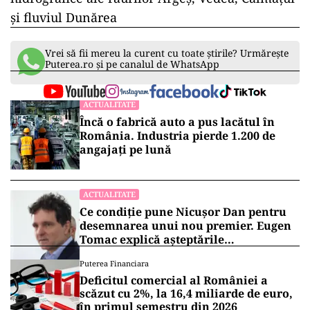
Administraţia Bazinală de Apă Argeş-Vedea este
instituția publică a cărei activități se referă la
cunoașterea, protecția, punerea în valoare și
utilizarea durabilă a resurselor de apă, precum
și administrarea infrastructurii Sistemului de
gospodarire a apelor. ABA Argeș Vedea îşi
desfaşoară activitatea pe teritoriile a şase judeţe:
Argeş, Dâmboviţa, Olt, Giurgiu, Teleorman, Ilfov
şi municipiul Bucureşti, prin tot atâtea Sisteme
de Gospodărire a Apelor, acoperind bazinele
hidrografice ale râurilor Argeş, Vedea, Călmăţui
şi fluviul Dunărea
Vrei să fii mereu la curent cu toate știrile? Urmărește
Puterea.ro și pe canalul de WhatsApp
ACTUALITATE