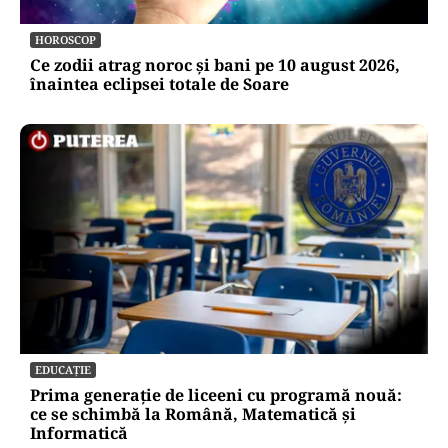
Un deputat PSD demontează proiectul lui
Miruță, după ambulanța atacată din Cluj: „Are
foarte multe neajunsuri”
HOROSCOP
Ce zodii atrag noroc și bani pe 10 august 2026,
înaintea eclipsei totale de Soare