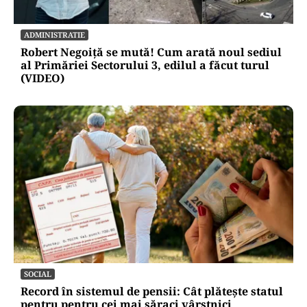
POLITICĂ
Condițiile lui Bolojan pentru viitorul premier.
PNL ridică șapte bariere în calea noului guvern
ADMINISTRATIE
Robert Negoiță se mută! Cum arată noul sediul
al Primăriei Sectorului 3, edilul a făcut turul
(VIDEO)