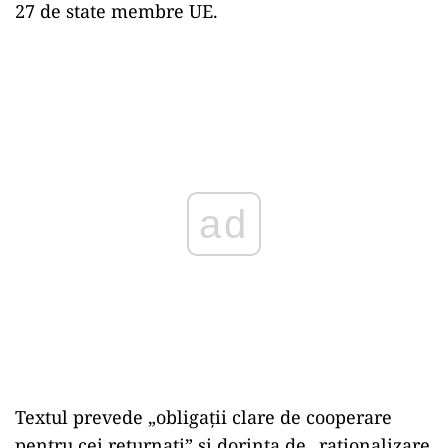
27 de state membre UE.
ad
Textul prevede „obligații clare de cooperare
pentru cei returnați” și dorința de „raționalizare