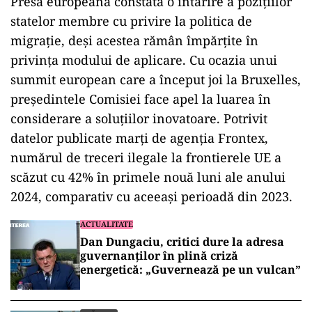
Presa europeană constată o întărire a pozițiilor
statelor membre cu privire la politica de
migrație, deși acestea rămân împărțite în
privința modului de aplicare. Cu ocazia unui
summit european care a început joi la Bruxelles,
președintele Comisiei face apel la luarea în
considerare a soluțiilor inovatoare. Potrivit
datelor publicate marți de agenția Frontex,
numărul de treceri ilegale la frontierele UE a
scăzut cu 42% în primele nouă luni ale anului
2024, comparativ cu aceeași perioadă din 2023.
ACTUALITATE
Dan Dungaciu, critici dure la adresa
guvernanților în plină criză
energetică: „Guvernează pe un vulcan”