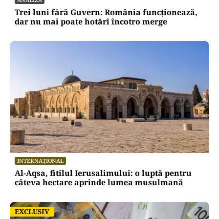
Trei luni fără Guvern: România funcționează,
dar nu mai poate hotărî încotro merge
INTERNAȚIONAL
Al-Aqsa, fitilul Ierusalimului: o luptă pentru
câteva hectare aprinde lumea musulmană
EXCLUSIV
EXCLUSIV