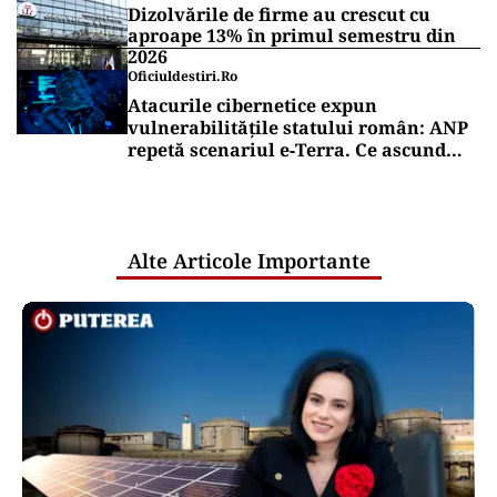
Dizolvările de firme au crescut cu
aproape 13% în primul semestru din
2026
Oficiuldestiri.ro
Atacurile cibernetice expun
vulnerabilitățile statului român: ANP
repetă scenariul e‑Terra. Ce ascund
comunicările oficiale și cine răspunde
pentru mentenanța IT a instituțiilor
publice
Alte Articole Importante