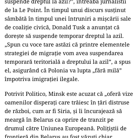
suspende dreptul la azil?”, întreabă jurnalistii
de la Le Point. În timpul unui discurs susținut
sâmbătă în timpul unei întruniri a mișcării sale
de coaliție civică, Donald Tusk a anunțat că
dorește să suspende temporar dreptul la azil.
„Spun cu voce tare astăzi că printre elementele
strategiei de migrație vom avea suspendarea
temporară teritorială a dreptului la azil”, a spus
el, asigurând că Polonia va lupta „fără milă”
împotriva imigrației ilegale.
Potrivit Politico, Minsk este acuzat că „oferă vize
oamenilor disperați care trăiesc în țări distruse
de război, cum ar fi Siria, și îi încurajează să
meargă în Belarus ca oprire de tranzit pe
drumul către Uniunea Europeană. Polițiștii de
frontieră din Belarus au fost văzuți chiar