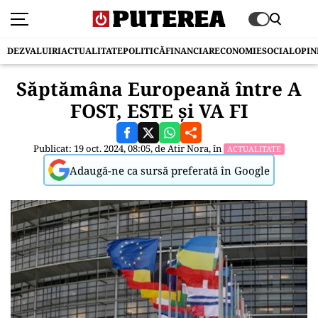
DEZVALUIRI
ACTUALITATE
POLITICĂ
FINANCIAR
ECONOMIE
SOCIAL
OPIN
Săptămâna Europeană între A
FOST, ESTE și VA FI
Publicat: 19 oct. 2024, 08:05, de
Atir Nora
, în
ACTUALITATE
Adaugă-ne ca sursă preferată în Google