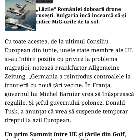
APĂRARE
„Lăzile” României doboară drone
rusești. Bulgaria încă încearcă să-și
ridice MiG-urile de la sol.
Cu toate acestea, de la ultimul Consiliu
European din iunie, unele state membre ale UE
și-au întărit poziția cu privire la problema
migrației, notează Frankfurter Allgemeine
Zeitung. „Germania a reintrodus controalele la
frontieră cu nouă țări vecine. În Franța,
guvernul lui Michel Barnier vrea să înăsprească
regulile. Și șeful guvernului polonez, Donald
Tusk, a anunțat că vrea să suspende temporar
dreptul la azil European.
Un prim Summit între UE și țările din Golf,