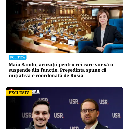
POLITICĂ
Maia Sandu, acuzații pentru cei care vor să o
suspende din funcție. Președinta spune că
inițiativa e coordonată de Rusia
EXCLUSIV
EXCLUSIV