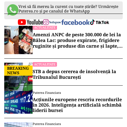
Vrei să fii mereu la curent cu toate știrile? Urmărește
Puterea.ro și pe canalul de WhatsApp
ACTUALITATE
Amenzi ANPC de peste 300.000 de lei la
Bâlea Lac: produse expirate, frigidere
ruginite și produse din carne și lapte,
lăsate la soare
ACTUALITATE
BREAKING
STB a depus cererea de insolvență la
NEWS
Tribunalul București
Puterea Financiara
Acțiunile europene rescriu recordurile
în 2026. Inteligența artificială schimbă
liderii bursei
Puterea Financiara