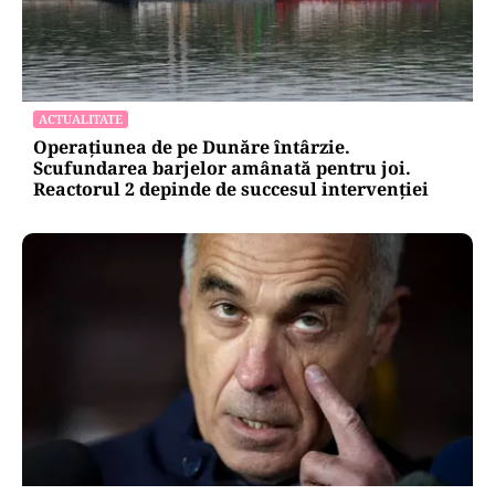
ADMINISTRATIE
Teatrul Bulandra intră în reparații capitale:
98,6 milioane de lei pentru salvarea unei scene
istorice
ACTUALITATE
Operațiunea de pe Dunăre întârzie.
Scufundarea barjelor amânată pentru joi.