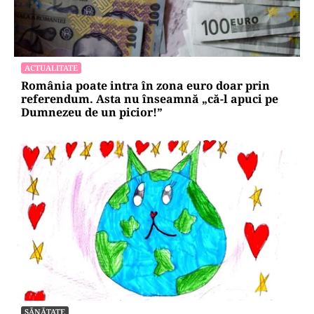
repetă scenariul e‑Terra. Ce ascund
comunicările oficiale și cine răspunde
pentru mentenanța IT a instituțiilor
publice
Alte Articole Importante
EXCLUSIV
EXCLUSIV
ACTUALITATE
România poate intra în zona euro doar prin
referendum. Asta nu înseamnă „că-l apuci pe