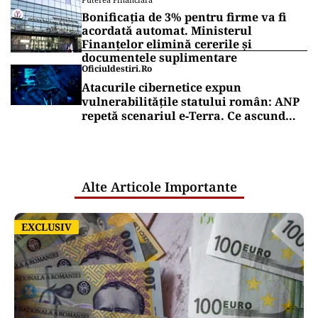
întâlnește marea dragoste, alte trei
primesc surprize amoroase
AUTO
Schimbare pe piața auto: românii
cumpără mai puține mașini, însă tot
mai multe sunt noi
Puterea Financiara
Dizolvările de firme au crescut cu
aproape 13% în primul semestru din
2026
Puterea Financiara
Bonificația de 3% pentru firme va fi
acordată automat. Ministerul
Finanțelor elimină cererile și
documentele suplimentare
Oficiuldestiri.ro
Atacurile cibernetice expun
vulnerabilitățile statului român: ANP