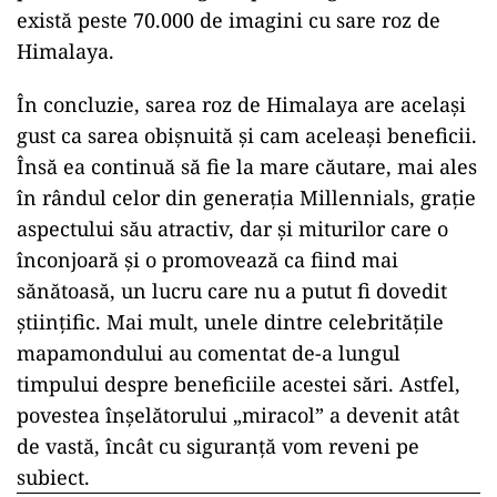
În plus, sarea roz de Himalaya nu provine chiar
din Himalaya! Ci din mina de sare Khewra, din
Pakistan, situată între Islamabad și Lahore.
Filoanele de sare din această zonă au apărut cu
milioane de ani în urmă și ar fi fost descoperite
de Alexandru cel Mare, după cum notează
The
Atlantic.
Culoarea sa a făcut-o atractivă pentru cei care
postează în mod regulat pe Instagram, unde
există peste 70.000 de imagini cu sare roz de
Himalaya.
În concluzie, sarea roz de Himalaya are același
gust ca sarea obișnuită și cam aceleași beneficii.
Însă ea continuă să fie la mare căutare, mai ales