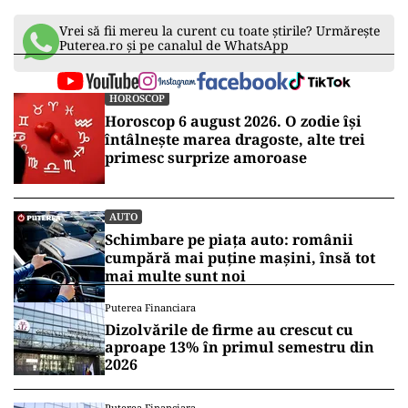
în rândul celor din generația Millennials, grație
aspectului său atractiv, dar și miturilor care o
înconjoară și o promovează ca fiind mai
sănătoasă, un lucru care nu a putut fi dovedit
științific. Mai mult, unele dintre celebritățile
mapamondului au comentat de-a lungul
timpului despre beneficiile acestei sări. Astfel,
povestea înșelătorului „miracol” a devenit atât
de vastă, încât cu siguranță vom reveni pe
subiect.
Vrei să fii mereu la curent cu toate știrile? Urmărește
Puterea.ro și pe canalul de WhatsApp
HOROSCOP
Horoscop 6 august 2026. O zodie își