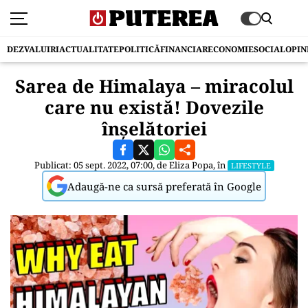
DEZVALUIRI
ACTUALITATE
POLITICĂ
FINANCIAR
ECONOMIE
SOCIAL
OPIN
Sarea de Himalaya – miracolul
care nu există! Dovezile
înșelătoriei
Publicat: 05 sept. 2022, 07:00, de
Eliza Popa
, în
LIFESTYLE
Adaugă-ne ca sursă preferată în Google