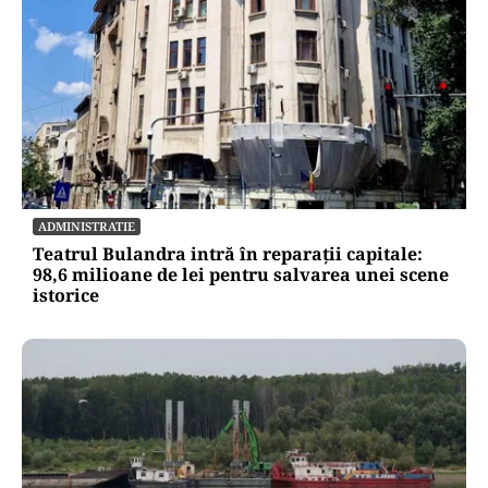
ECONOMIE
Cel mai scump kilowatt e cel pe care nu-l poți
muta