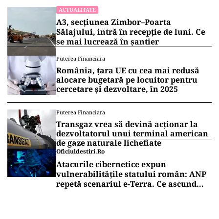
ACTUALITATE
A3, secțiunea Zimbor–Poarta
Sălajului, intră în recepție de luni. Ce
se mai lucrează în șantier
Puterea Financiara
România, țara UE cu cea mai redusă
alocare bugetară pe locuitor pentru
cercetare și dezvoltare, în 2025
Puterea Financiara
Transgaz vrea să devină acționar la
dezvoltatorul unui terminal american
de gaze naturale lichefiate
Oficiuldestiri.ro
Atacurile cibernetice expun
vulnerabilitățile statului român: ANP
repetă scenariul e‑Terra. Ce ascund
comunicările oficiale și cine răspunde
pentru mentenanța IT a instituțiilor
publice