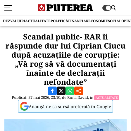
DEZVALUIRI
ACTUALITATE
POLITICĂ
FINANCIAR
ECONOMIE
SOCIAL
OPIN
Scandal public- RAR îi
răspunde dur lui Ciprian Ciucu
după acuzațiile de corupție:
„Vă rog să vă documentați
înainte de declarații
nefondate”
Publicat: 27 mai 2026, 23:10, de
Rona David
, în
ACTUALITATE
Adaugă-ne ca sursă preferată în Google