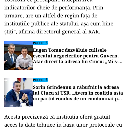
indicatorilor-cheie de performanță. Prin
urmare, are un altfel de regim față de
instituțiile publice ale statului, așa cum bine
știți”, afirmă directorul general al RAR.
POLITICĂ
Eugen Tomac dezvăluie culisele
eșecului negocierilor pentru Guvern.
Atac direct la adresa lui Ciucu: „Mi s-a
părut incorect”
POLITICĂ
Sorin Grindeanu a răbufnit la adresa
lui Ciucu și USR. „Avem în coaliția asta
un partid condus de un condamnat pe
conflict de interese”
Acesta precizează că instituția oferă gratuit
acces la date tehnice în baza unor protocoale cu