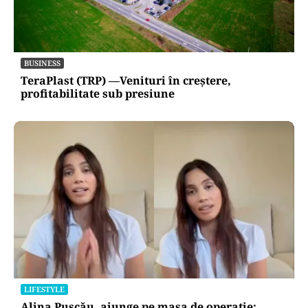
BUSINESS
TeraPlast (TRP) —Venituri în creștere,
profitabilitate sub presiune
LIFESTYLE
Alina Pușcău, ajunge pe masa de operație: