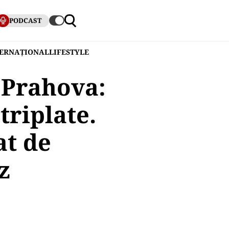
PODCAST
TERNAȚIONAL
LIFESTYLE
 Prahova:
triplate.
at de
z