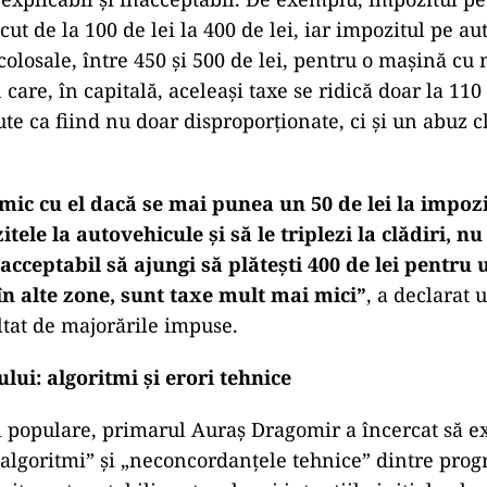
cut de la 100 de lei la 400 de lei, iar impozitul pe a
olosale, între 450 și 500 de lei, pentru o mașină cu 
n care, în capitală, aceleași taxe se ridică doar la 110 
te ca fiind nu doar disproporționate, ci și un abuz c
ic cu el dacă se mai punea un 50 de lei la impozi
tele la autovehicule și să le triplezi la clădiri, n
nacceptabil să ajungi să plătești 400 de lei pentru
în alte zone, sunt taxe mult mai mici”
, a declarat 
tat de majorările impuse.
ui: algoritmi și erori tehnice
ei populare, primarul Auraș Dragomir a încercat să exp
algoritmi” și „neconcordanțele tehnice” dintre pro