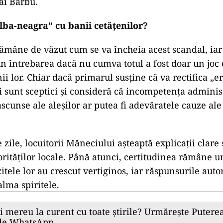
ai Barbu.
lba-neagra” cu banii cetățenilor?
mâne de văzut cum se va încheia acest scandal, iar 
n întrebarea dacă nu cumva totul a fost doar un joc 
i lor. Chiar dacă primarul susține că va rectifica „e
ri sunt sceptici și consideră că incompetența administ
ascunse ale aleșilor ar putea fi adevăratele cauze ale
zile, locuitorii Măneciului așteaptă explicații clare
orităților locale. Până atunci, certitudinea rămâne u
itele lor au crescut vertiginos, iar răspunsurile autor
alma spiritele.
ii mereu la curent cu toate știrile? Urmărește Puterea
 de WhatsApp