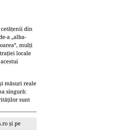
cetățenii din
de-a „alba-
roarea”, mulți
rației locale
 acestui
 și măsuri reale
na singură:
ităților sunt
.ro și pe