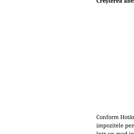
Creșterea aber
Conform Hotărâ
impozitele pen
într-un mod in