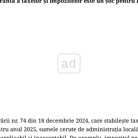
antă a taxelor și impozitelor este un șoc pentru 
Play
rii nr. 74 din 18 decembrie 2024, care stabilește tax
tru anul 2025, sumele cerute de administrația locală
explicabil și inacceptabil. De exemplu, impozitul pe 