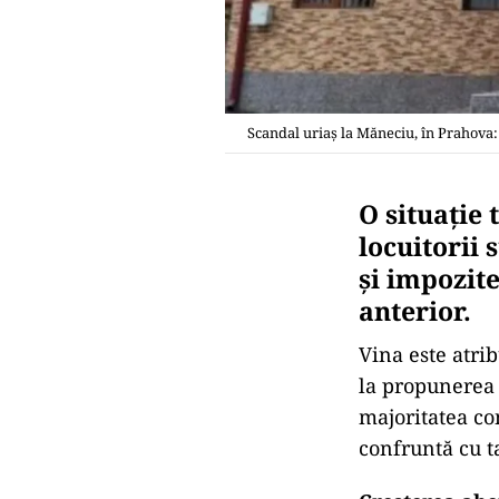
Scandal uriaș la Măneciu, în Prahova:
O situație
locuitorii 
și impozite
anterior.
Vina este atri
la propunerea 
majoritatea con
confruntă cu ta