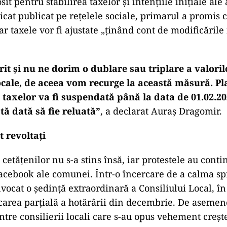
sit pentru stabilirea taxelor și intențiile inițiale ale
cat publicat pe rețelele sociale, primarul a promis 
iar taxele vor fi ajustate „ținând cont de modificăril
t și nu ne dorim o dublare sau triplare a valorilo
ocale, de aceea vom recurge la această măsură. Pl
i taxelor va fi suspendată până la data de 01.02.
ă dată să fie reluată”
, a declarat Auraș Dragomir.
t revoltați
etățenilor nu s-a stins însă, iar protestele au conti
acebook ale comunei. Într-o încercare de a calma spi
vocat o ședință extraordinară a Consiliului Local, în
carea parțială a hotărârii din decembrie. De asemen
tre consilierii locali care s-au opus vehement creșter