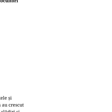
locuitori
ele și
 au crescut
clădiri și