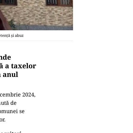
etență și abuz
unde
ă a taxelor
n anul
decembrie 2024,
nută de
 comunei se
or.