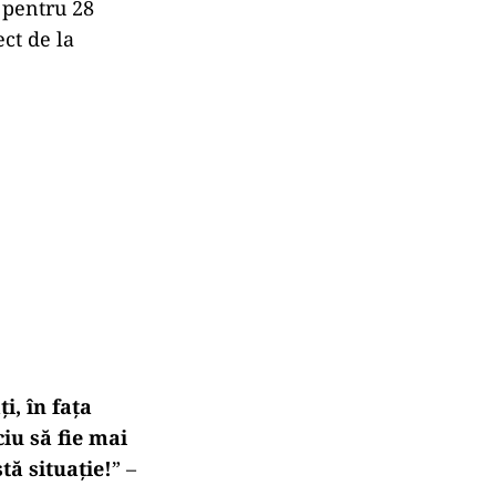
ă pentru 28
ect de la
i, în fața
ciu să fie mai
tă situație!
” –