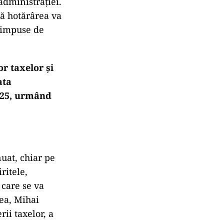
 administrației.
că hotărârea va
e impuse de
r taxelor și
ata
2025, urmând
nuat, chiar pe
ritele,
 care se va
ea, Mihai
ii taxelor, a