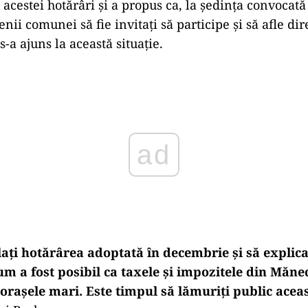
 acestei hotărâri și a propus ca, la ședința convocat
enii comunei să fie invitați să participe și să afle dir
s-a ajuns la această situație.
ad
ți hotărârea adoptată în decembrie și să explicaț
cum a fost posibil ca taxele și impozitele din Măne
orașele mari. Este timpul să lămuriți public aceas