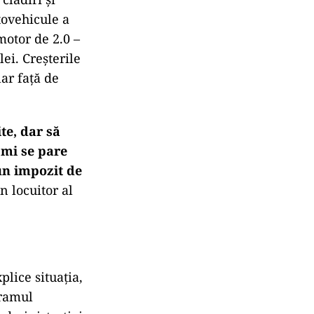
utovehicule a
motor de 2.0 –
lei. Creșterile
lar față de
te, dar să
u mi se pare
 un impozit de
un locuitor al
lice situația,
gramul