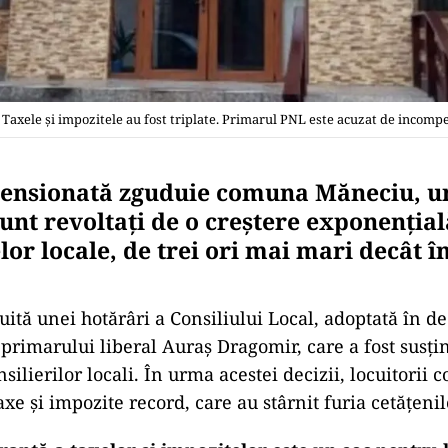
 Taxele și impozitele au fost triplate. Primarul PNL este acuzat de incomp
 tensionată zguduie comuna Măneciu, 
sunt revoltați de o creștere exponențial
lor locale, de trei ori mai mari decât î
buită unei hotărâri a Consiliului Local, adoptată în 
primarului liberal Auraș Dragomir, care a fost susți
silierilor locali. În urma acestei decizii, locuitorii
xe și impozite record, care au stârnit furia cetățenil