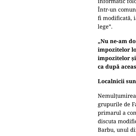
informatic folo
Într-un comuni
fi modificată, 
lege”.
„Nu ne-am dori
impozitelor l
impozitelor ș
ca după aceast
Localnicii sun
Nemulțumirea c
grupurile de F
primarul a con
discuta modifi
Barbu, unul din