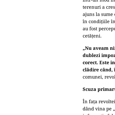
terenuri a cres
ajuns la sume c
în condițiile î
au fost percepu
cetățeni.
„Nu aveam nim
dublezi impozi
corect. Este i
clădire când, 
comunei, revol
Scuza primarul
În fața revolt
dând vina pe „