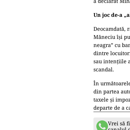
a declarat Mih
Un joc de-a „a
Deocamdată, ră
Măneciu își pu
neagra” cu bani
dintre locuito
sau intențiile 
scandal.
În următoarele 
din partea aut
taxele și impoz
departe de a c
Vrei să f
canalul