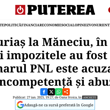
TE
POLITICĂ
FINANCIAR
ECONOMIE
SOCIAL
OPINII
ZVONURI
IN
uriaș la Măneciu, în
i impozitele au fost 
arul PNL este acuz
incompetență și abu
Publicat: 27 ian. 2025, 19:27, de
Oana Stoica
, în
ANCHETE
Adaugă-ne ca sursă preferată în Google