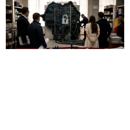
ACTUALITATE
e-Terra revine săptămâna viitoare, după
aproape o lună de blocaj. Cum vor fi reluate
operațiunile
TOS
Politica Cookies
Protecția Datelor Personale
Despre Noi
Publicitate
Echipa
© 2026, toate drepturile rezervate puterea.ro