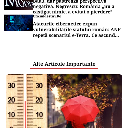
Baa3, dar păstrează perspectiva
negativă. Negrescu: România „nu a
câștigat nimic, a evitat o pierdere”
Oficiuldestiri.ro
Atacurile cibernetice expun
vulnerabilitățile statului român: ANP
repetă scenariul e‑Terra. Ce ascund
comunicările oficiale și cine răspunde
pentru mentenanța IT a instituțiilor
publice
Alte Articole Importante