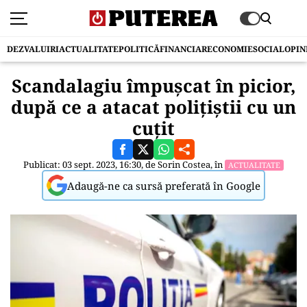
DEZVALUIRI
ACTUALITATE
POLITICĂ
FINANCIAR
ECONOMIE
SOCIAL
OPIN
Scandalagiu împuşcat în picior,
după ce a atacat poliţiştii cu un
cuțit
Publicat: 03 sept. 2023, 16:30, de
Sorin Costea
, în
ACTUALITATE
Adaugă-ne ca sursă preferată în Google