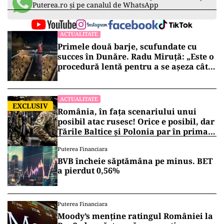
Puterea.ro și pe canalul de WhatsApp
ACTUALITATE
Primele două barje, scufundate cu
succes în Dunăre. Radu Miruță: „Este o
procedură lentă pentru a se așeza cât
mai bine”
ACTUALITATE
EXCLUSIV
România, în fața scenariului unui
posibil atac rusesc! Orice e posibil, dar
Țările Baltice și Polonia par în prima
linie!
Puterea Financiara
BVB încheie săptămâna pe minus. BET
a pierdut 0,56%
Puterea Financiara
Moody’s menține ratingul României la