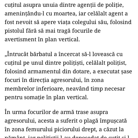
cuțitul asupra unuia dintre agenţii de poliţie,
ameninţându-l cu moartea, iar celălalt agent a
fost nevoit să apere viața colegului său, folosind
pistolul fără să mai tragă focurile de
avertisment în plan vertical.
„Întrucât bărbatul a încercat să-l lovească cu
cuţitul pe unul dintre poliţişti, celălalt poliţist,
folosind armamentul din dotare, a executat şase
focuri în direcţia agresorului, în zona
membrelor inferioare, neavând timp necesar
pentru somaţie în plan vertical.
În urma focurilor de armă trase asupra
agresorului, acesta a suferit o plagă împuşcată
în zona femurului piciorului drept, a căzut la
pământ, iar poliţiştii l-au deposedat de cuţit şi l-