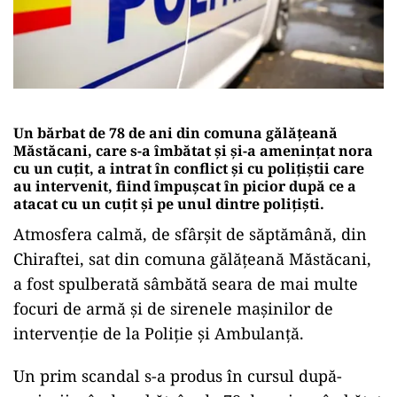
Un bărbat de 78 de ani din comuna gălățeană
Măstăcani, care s-a îmbătat și și-a amenințat nora
cu un cuțit, a intrat în conflict și cu polițiștii care
au intervenit, fiind împușcat în picior după ce a
atacat cu un cuțit și pe unul dintre polițiști.
Atmosfera calmă, de sfârșit de săptămână, din
Chiraftei, sat din comuna gălățeană Măstăcani,
a fost spulberată sâmbătă seara de mai multe
focuri de armă și de sirenele mașinilor de
intervenție de la Poliție și Ambulanță.
Un prim scandal s-a produs în cursul după-