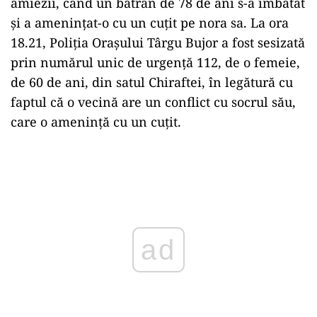
amiezii, când un bătrân de 78 de ani s-a îmbătat
și a amenințat-o cu un cuțit pe nora sa. La ora
18.21, Poliţia Oraşului Târgu Bujor a fost sesizată
prin numărul unic de urgenţă 112, de o femeie,
de 60 de ani, din satul Chiraftei, în legătură cu
faptul că o vecină are un conflict cu socrul său,
care o amenință cu un cuţit.
Play