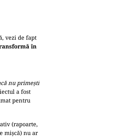
ă, vezi de fapt
 transformă în
că nu primești
iectul a fost
ramat pentru
ativ (rapoarte,
se mișcă) nu ar