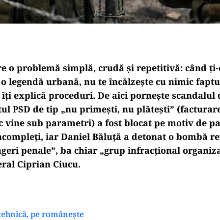
re o problemă simplă, crudă și repetitivă:
când ți-
e o legendă urbană
, nu te încălzește cu nimic faptu
îți explică proceduri. De aici pornește scandalul 
ul PSD de tip „nu primești, nu plătești” (factura
c vine sub parametri) a fost blocat pe motiv de pa
ncompleți, iar Daniel Băluță a detonat o bombă re
ngeri penale”, ba chiar „grup infracțional organiz
ral Ciprian Ciucu.
 tehnică, pe românește