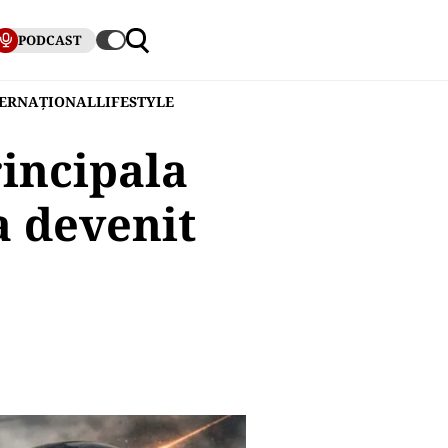
PODCAST
TERNAȚIONAL
LIFESTYLE
rincipala
a devenit