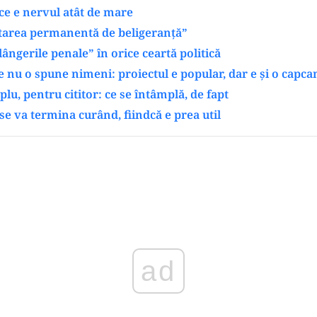
 ce e nervul atât de mare
starea permanentă de beligeranță”
lângerile penale” în orice ceartă politică
e nu o spune nimeni: proiectul e popular, dar e și o capca
lu, pentru cititor: ce se întâmplă, de fapt
se va termina curând, fiindcă e prea util
Play