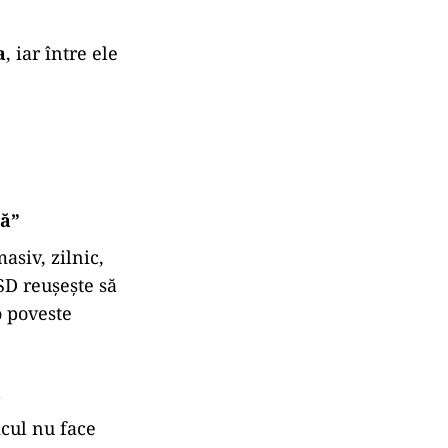
a
, iar între ele
lă”
asiv, zilnic,
SD reușește să
o poveste
ă
icul nu face