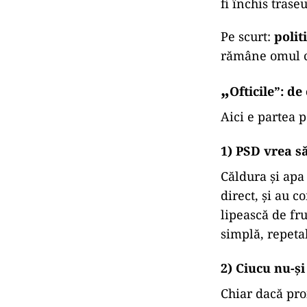
fi închis trase
Pe scurt:
polit
rămâne omul c
„
Ofticile”: d
Aici e partea p
1) PSD vrea s
Căldura și apa
direct, și au 
lipească de fru
simplă, repetab
2) Ciucu nu-ș
Chiar dacă proi