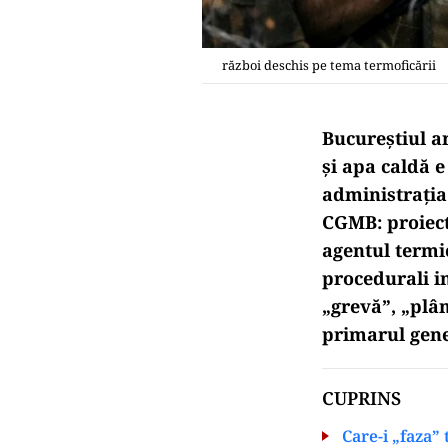
război deschis pe tema termoficării
Bucureștiul a
și apa caldă 
administrația 
CGMB: proiect
agentul termi
procedurali i
„grevă”, „plâ
primarul gene
CUPRINS
Care-i „faza”