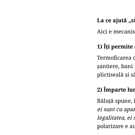
La ce ajută „
Aici e mecanis
1) Îți permite
Termoficarea ce
șantiere, bani 
plictiseală și 
2) Împarte lum
Băluță spune, 
ei sunt cu apar
legalitatea, ei
polarizare e au