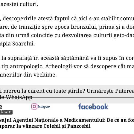
acestei culturi.
 descoperirile atestă faptul că aici s-au stabilit comu
oare, de tranziție spre epoca bronzului, prima și a d
sta din urmă coincide cu dezvoltarea culturii geto-da
pia Soarelui.
s la suprafață în această săptămână va fi supus în co
e tip antropologic. Arheologii vor să descopere cât m
oamenilor din vechime.
ii mereu la curent cu toate știrile? Urmărește Puterea
 de WhatsApp
NĂTATE
ajul Agenției Naționale a Medicamentului: De ce au fos
porar la vânzare Colebil și Panzcebil