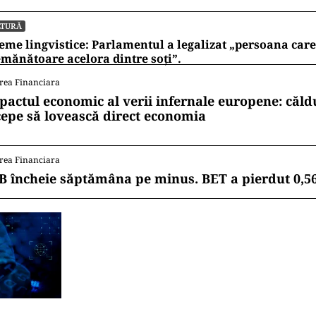
LTURĂ
eme lingvistice: Parlamentul a legalizat „persoana care 
mănătoare acelora dintre soți”.
rea Financiara
pactul economic al verii infernale europene: căl
cepe să lovească direct economia
rea Financiara
B încheie săptămâna pe minus. BET a pierdut 0,5