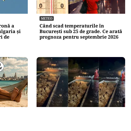
METEO
dronă a
Când scad temperaturile în
lgaria şi
București sub 25 de grade. Ce arată
ri de
prognoza pentru septembrie 2026
ACTUALITATE
nă. Marco
Primele două barje, scufundate cu
na că nu
succes în Dunăre. Radu Miruță:
ă de
„Este o procedură lentă pentru a se