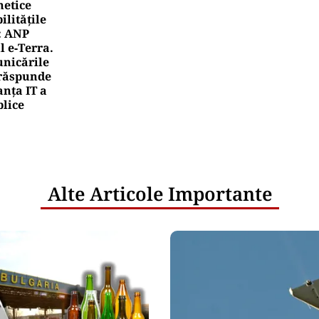
netice
litățile
: ANP
l e‑Terra.
nicările
e răspunde
nța IT a
blice
Alte Articole Importante