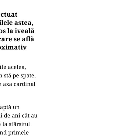
ectuat
lele astea,
s la iveală
are se află
oximativ
ile acelea,
 stă pe spate,
pe axa cardinal
eaptă un
i de ani cât au
la sfârșitul
iind primele