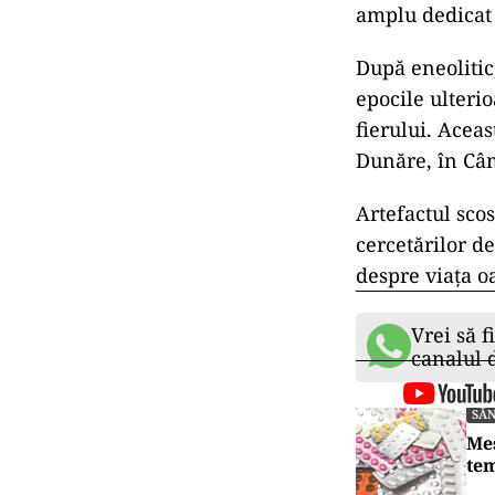
amplu dedicat 
După eneolitic,
epocile ulteri
fierului. Acea
Dunăre, în Câm
Artefactul sco
cercetărilor d
despre viața 
Vrei să f
canalul
SĂ
Mes
tem