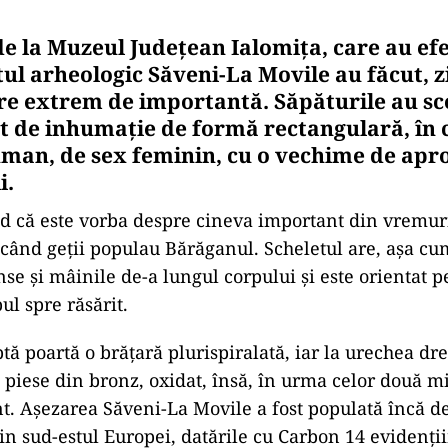
de la Muzeul Județean Ialomița, care au ef
itul arheologic Săveni-La Movile au făcut, zi
re extrem de importantă. Săpăturile au sco
de inhumație de formă rectangulară, în c
uman, de sex feminin, cu o vechime de apr
i.
red că este vorba despre cineva important din vremur
când geții populau Bărăganul. Scheletul are, așa cum
nse și mâinile de-a lungul corpului și este orientat 
pul spre răsărit.
ă poartă o brățară plurispiralată, iar la urechea dr
 piese din bronz, oxidat, însă, în urma celor două mi
t. Așezarea Săveni-La Movile a fost populată încă de 
din sud-estul Europei, datările cu Carbon 14 evidenț