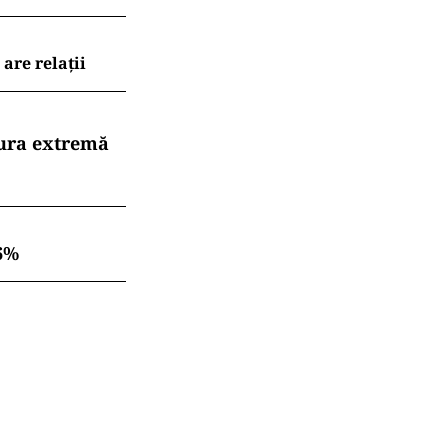
are relații
dura extremă
6%