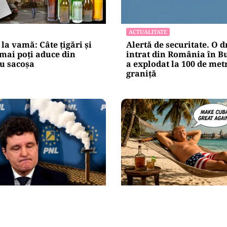
ACTUALITATE
 la vamă: Câte țigări și
Alertă de securitate. O 
 mai poți aduce din
intrat din România în Bu
u sacoșa
a explodat la 100 de met
graniţă
INTERNAȚIONAL
pe Nicușor Dan din
Cuba, prinsă în menghi
. Liberalii cer
Rubio avertizează Hava
a de urgență a unui
mai există nicio „supap