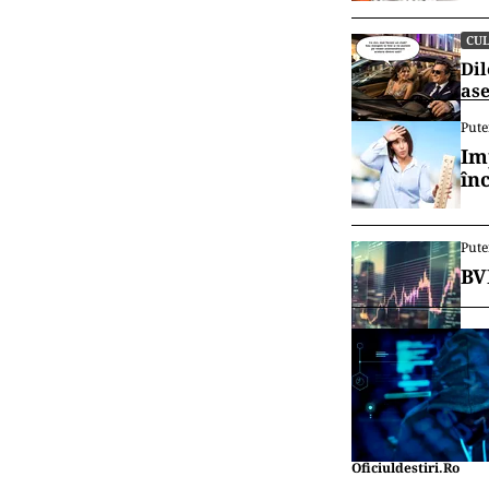
CU
Dil
ase
Pute
Im
în
Pute
BV
Oficiuldestiri.ro