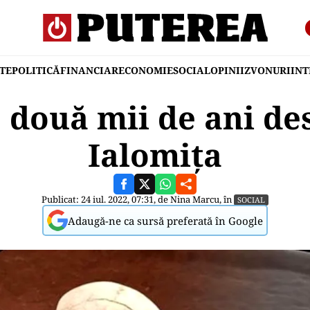
TE
POLITICĂ
FINANCIAR
ECONOMIE
SOCIAL
OPINII
ZVONURI
IN
 două mii de ani de
Ialomița
Publicat: 24 iul. 2022, 07:31, de
Nina Marcu
, în
SOCIAL
Adaugă-ne ca sursă preferată în Google