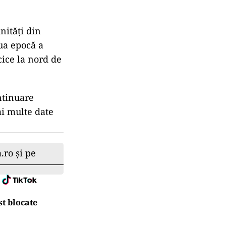
nități din
oua epocă a
cice la nord de
ntinuare
ai multe date
.ro și pe
t blocate