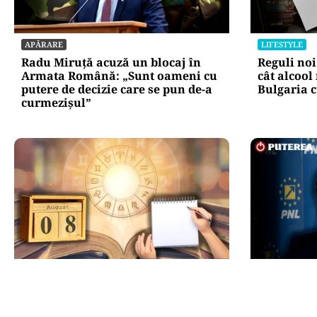
APĂRARE
LIFESTYLE
Radu Miruță acuză un blocaj în
Reguli noi
Armata Română: „Sunt oameni cu
cât alcool
putere de decizie care se pun de-a
Bulgaria c
curmezișul”
HOROSCOP
POLITICĂ
Ziua de 8.08, cea mai puternică din
Presiune 
an pentru dorințe. Ritualul simplu
partea PNL
de manifestare
desemnare