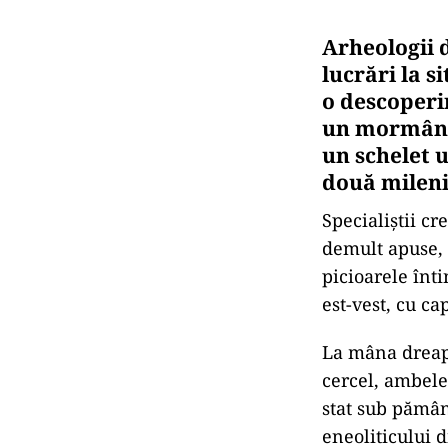
Arheologii 
lucrări la s
o descoperi
un mormânt 
un schelet 
două mileni
Specialiștii c
demult apuse, 
picioarele înti
est-vest, cu ca
La mâna dreapt
cercel, ambele
stat sub pămân
eneoliticului 