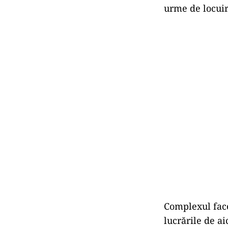
urme de locuire
Complexul face
lucrările de ai