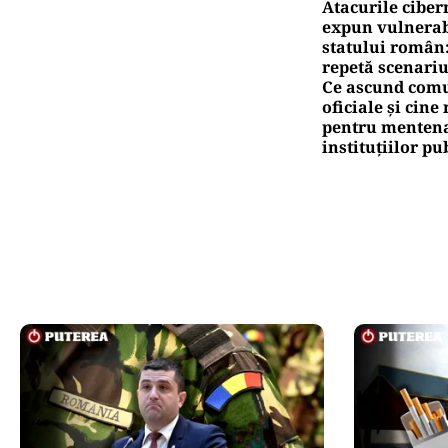
Atacurile ciber
expun vulnerabi
statului român
repetă scenariu
Ce ascund comu
oficiale și cin
pentru mentena
instituțiilor pu