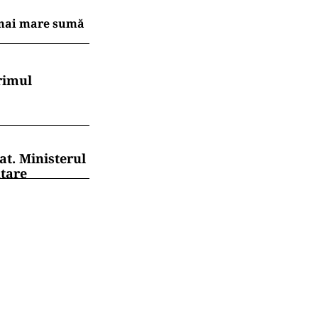
a mai mare sumă
rimul
at. Ministerul
ntare