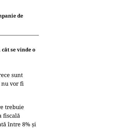
ompanie de
cât se vinde o
rece sunt
nu vor fi
re trebuie
 fiscală
ată între 8% şi