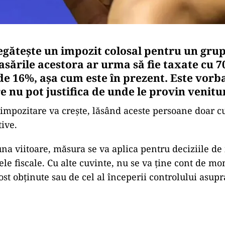
gătește un impozit colosal pentru un grup 
sările acestora ar urma să fie taxate cu 7
c de 16%, așa cum este în prezent. Este vor
 nu pot justifica de unde le provin venitur
e impozitare va crește, lăsând aceste persoane doar 
ive.
na viitoare, măsura se va aplica pentru deciziile d
ele fiscale. Cu alte cuvinte, nu se va ține cont de m
fost obținute sau de cel al începerii controlului asup