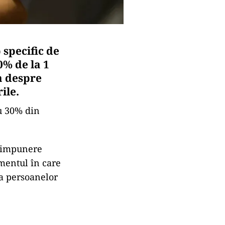
specific de
0% de la 1
ba despre
ile.
cu 30% din
e impunere
omentul în care
ra persoanelor