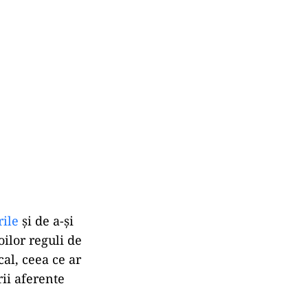
rile
și de a-și
oilor reguli de
cal, ceea ce ar
rii aferente