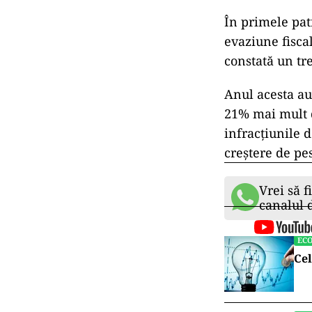
În primele patr
evaziune fiscal
constată un tr
Anul acesta au
21% mai mult d
infracțiunile d
creștere de pe
Vrei să f
canalul
EC
Cel