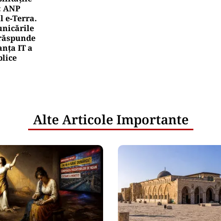
: ANP
l e‑Terra.
nicările
e răspunde
nța IT a
blice
Alte Articole Importante