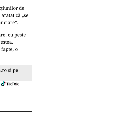
cțiunilor de
 arătat că „se
anciare”.
re, cu peste
estea,
 fapte, o
.ro și pe