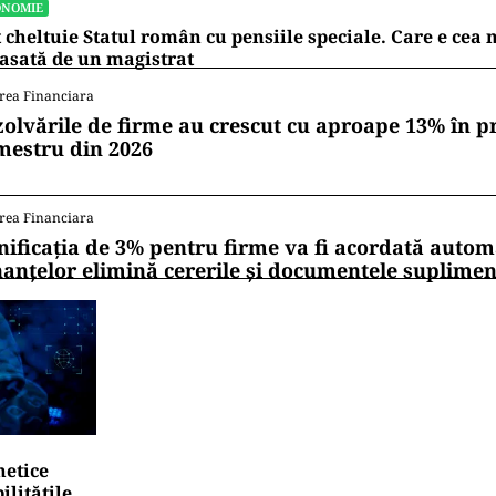
ONOMIE
 cheltuie Statul român cu pensiile speciale. Care e ce
asată de un magistrat
rea Financiara
zolvările de firme au crescut cu aproape 13% în p
mestru din 2026
rea Financiara
nificația de 3% pentru firme va fi acordată autom
nanțelor elimină cererile și documentele suplime
netice
litățile