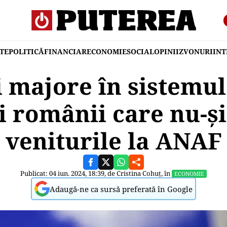
TE
POLITICĂ
FINANCIAR
ECONOMIE
SOCIAL
OPINII
ZVONURI
IN
majore în sistemul 
i românii care nu-ș
veniturile la ANAF
Publicat: 04 iun. 2024, 18:39, de
Cristina Cohuț
, în
ECONOMIE
Adaugă-ne ca sursă preferată în Google