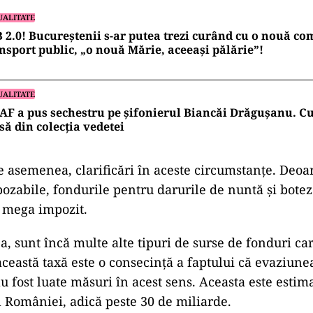
UALITATE
 2.0! Bucureștenii s-ar putea trezi curând cu o nouă c
nsport public, „o nouă Mărie, aceeași pălărie”!
UALITATE
F a pus sechestru pe șifonierul Biancăi Drăgușanu. Cu 
să din colecția vedetei
 asemenea, clarificări în aceste circumstanțe. Deoa
ozabile, fondurile pentru darurile de nuntă și botez 
 mega impozit.
a, sunt încă multe alte tipuri de surse de fonduri ca
această taxă este o consecință a faptului că evaziunea
au fost luate măsuri în acest sens. Aceasta este estim
 României, adică peste 30 de miliarde.