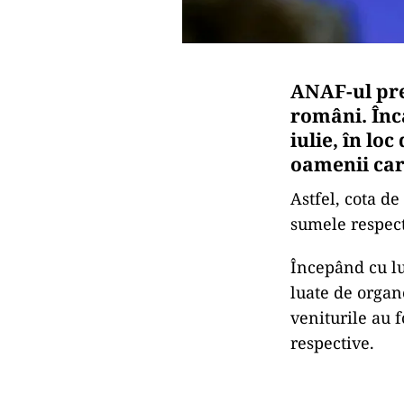
ANAF-ul pre
români. Înca
iulie, în lo
oamenii care
Astfel, cota d
sumele respect
Începând cu lu
luate de organ
veniturile au 
respective.