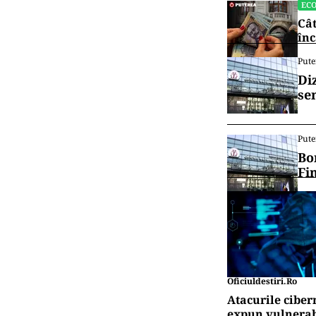
EC
Cât
înc
Pute
Di
se
Pute
Bo
Fi
Oficiuldestiri.ro
Atacurile ciber
expun vulnerabi