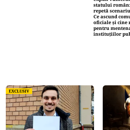
statului român
repetă scenariu
Ce ascund comu
oficiale și cin
pentru mentena
instituțiilor pu
EXCLUSIV
EXCLUSIV