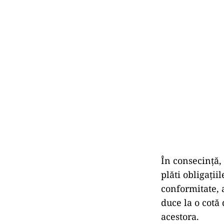
În consecință,
plăti obligații
conformitate, a
duce la o cotă 
acestora.