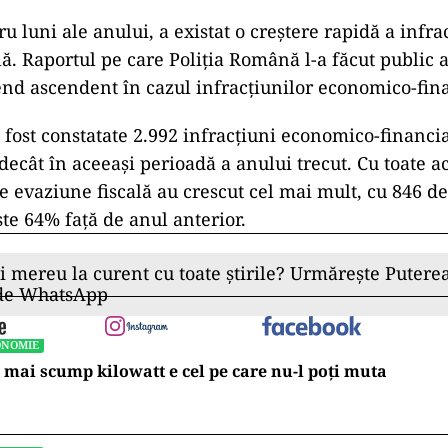
u luni ale anului, a existat o creștere rapidă a infra
ă. Raportul pe care Poliția Română l-a făcut public a
end ascendent în cazul infracțiunilor economico-fin
 fost constatate 2.992 infracțiuni economico-financia
ecât în aceeași perioadă a anului trecut. Cu toate ac
e evaziune fiscală au crescut cel mai mult, cu 846 de
ste 64% față de anul anterior.
ii mereu la curent cu toate știrile? Urmărește Puterea
 de WhatsApp
ONOMIE
 mai scump kilowatt e cel pe care nu-l poți muta