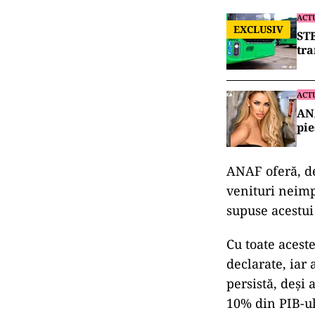
ACT
EXCLUSIV
STB
tra
ACT
ANA
pie
ANAF oferă, de
venituri neimp
supuse acestui
Cu toate aceste
declarate, iar 
persistă, deși 
10% din PIB-ul