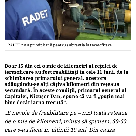
RADET nu a primit banii pentru subvenția la termoficare
Doar 15 din cei o mie de kilometri ai rețelei de
termoficare au fost reabilitați în cele 11 luni, de la
schimbarea primarului general, acestora
adăugându-se alţi câțiva kilometri din reţeaua
secundară. În aceste condiții, primarul general al
Capitalei, Nicuşor Dan, spune că va fi „puţin mai
bine decât iarna trecută”.
„
E nevoie de (reabilitare pe – n.r.) toată reţeaua
de o mie de kilometri, minus să spunem, 50-60
care s-au făcut în ultimii 10 ani. Din cauza