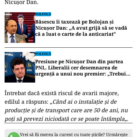
Nicuşor Dan.
POLITICĂ
Băsescu îi taxează pe Bolojan și
Nicușor Dan: „A avut grijă să se vadă
că a luat o carte de la anticariat”
POLITICĂ
Presiune pe Nicușor Dan din partea
PNL. Liberalii cer desemnarea de
urgență a unui nou premier: „Trebuie
să iasă fum alb de la Cotroceni!”
Întrebat dacă există riscul de avarii majore,
edilul a răspuns: „
Când ai o instalaţie şi de
producţie şi de transport care are 50 de ani, nu
poţi să prevezi niciodată ce se poate întâmpla
„.
Vrei să fii mereu la curent cu toate știrile? Urmărește