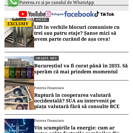
Puterea.ro și pe canalul de WhatsApp
SOCIAL
EXCLUSIV
Lift în vechile blocuri comuniste cu
trei sau patru etaje? Șanse mici să
avem parte curând de așa ceva!
ORAȘUL MEU
Bucureștiul va fi curat până în 2033. Să
sperăm că mai prindem momentul
Puterea Financiara
Ruptură în cooperarea valutară
occidentală? SUA au intervenit pe
piața valutară fără să consulte BCE
Puterea Financiara
Vin scumpirile la energie: cum ar