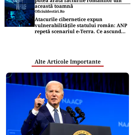
putea arăta facturile românilor din
această toamnă
Oficiuldestiri.ro
Atacurile cibernetice expun
vulnerabilitățile statului român: ANP
repetă scenariul e‑Terra. Ce ascund
comunicările oficiale și cine răspunde
pentru mentenanța IT a instituțiilor
publice
Alte Articole Importante