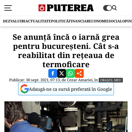
DEZVALUIRI
ACTUALITATE
POLITICĂ
FINANCIAR
ECONOMIE
SOCIAL
OPIN
Se anunță încă o iarnă grea
pentru bucureșteni. Cât s-a
reabilitat din rețeaua de
termoficare
Publicat: 30 sept. 2021, 07:13, de
Cezar Amariei
, în
ORAȘUL MEU
Adaugă-ne ca sursă preferată în Google