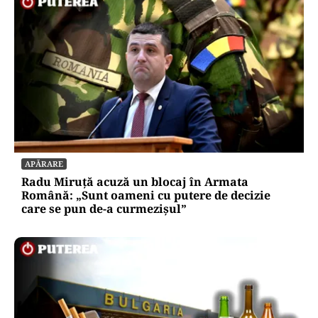
APĂRARE
Radu Miruță acuză un blocaj în Armata
Română: „Sunt oameni cu putere de decizie
care se pun de-a curmezișul”