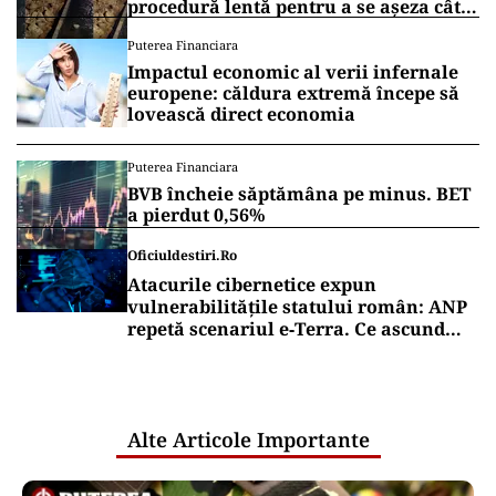
procedură lentă pentru a se așeza cât
mai bine”
Puterea Financiara
Impactul economic al verii infernale
europene: căldura extremă începe să
lovească direct economia
Puterea Financiara
BVB încheie săptămâna pe minus. BET
a pierdut 0,56%
Oficiuldestiri.ro
Atacurile cibernetice expun
vulnerabilitățile statului român: ANP
repetă scenariul e‑Terra. Ce ascund
comunicările oficiale și cine răspunde
pentru mentenanța IT a instituțiilor
publice
Alte Articole Importante