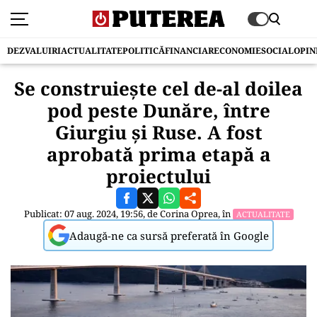
DEZVALUIRI
ACTUALITATE
POLITICĂ
FINANCIAR
ECONOMIE
SOCIAL
OPIN
Se construiește cel de-al doilea
pod peste Dunăre, între
Giurgiu și Ruse. A fost
aprobată prima etapă a
proiectului
Publicat: 07 aug. 2024, 19:56, de
Corina Oprea
, în
ACTUALITATE
Adaugă-ne ca sursă preferată în Google