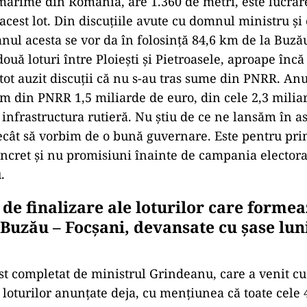
mărime din România, are 1.360 de metri, este lucrar
acest lot. Din discuțiile avute cu domnul ministru și
anul acesta se vor da în folosință 84,6 km de la Buzău
ouă loturi între Ploiești și Pietroasele, aproape încă
tot auzit discuții că nu s-au tras sume din PNRR. A
m din PNRR 1,5 miliarde de euro, din cele 2,3 milia
infrastructura rutieră. Nu știu de ce ne lansăm în as
decât să vorbim de o bună guvernare. Este pentru pr
cret și nu promisiuni înainte de campania electoral
.
de finalizare ale loturilor care forme
Buzău – Focșani, devansate cu șase luni
st completat de ministrul Grindeanu, care a venit c
 loturilor anunțate deja, cu mențiunea că toate cele 4