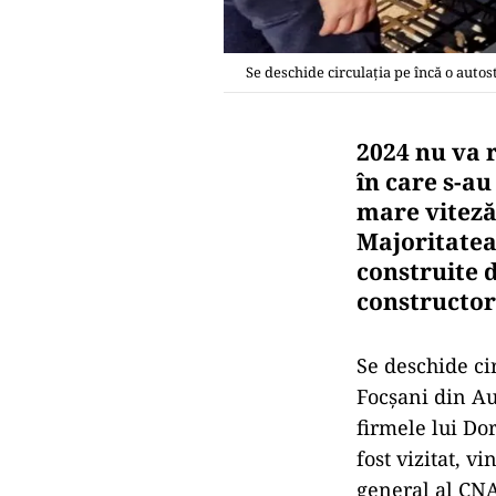
Se deschide circulația pe încă o aut
2024 nu va r
în care s-au
mare viteză.
Majoritatea 
construite 
constructor
Se deschide ci
Focşani din Au
firmele lui Do
fost vizitat, v
general al CNAI