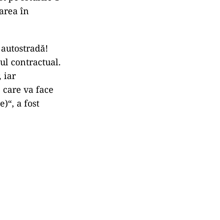
darea în
 autostradă!
ul contractual.
 iar
 care va face
)“, a fost