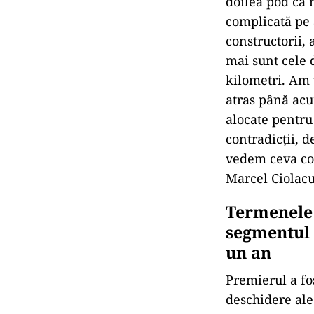
doilea pod ca 
complicată pe 
constructorii, 
mai sunt cele d
kilometri. Am 
atras până acu
alocate pentru 
contradicții, 
vedem ceva con
Marcel Ciolacu
Termenele 
segmentul 
un an
Premierul a fo
deschidere ale