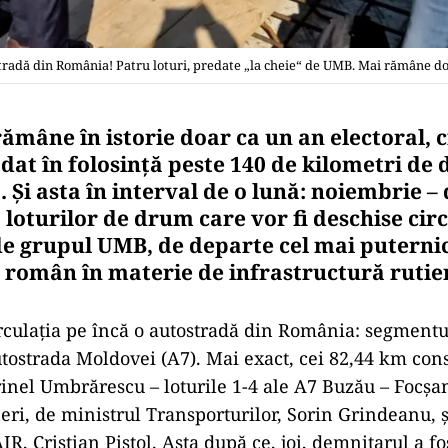
ostradă din România! Patru loturi, predate „la cheie“ de UMB. Mai rămâne d
ămâne în istorie doar ca un an electoral, ci
 dat în folosință peste 140 de kilometri de
 Și asta în interval de o lună: noiembrie 
loturilor de drum care vor fi deschise circ
de grupul UMB, de departe cel mai puterni
 român în materie de infrastructură rutie
rculația pe încă o autostradă din România: segmentu
tostrada Moldovei (A7). Mai exact, cei 82,44 km cons
rinel Umbrărescu – loturile 1-4 ale A7 Buzău – Focșan
ineri, de ministrul Transporturilor, Sorin Grindeanu, ș
R, Cristian Pistol. Asta după ce, joi, demnitarul a fos