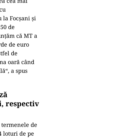
ea cea mai
 cu
 la Focșani și
 50 de
nunțăm că MT a
rde de euro
tfel de
ima oară când
ă“, a spus
ază
, respectiv
u termenele de
 loturi de pe