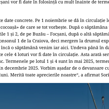
șani vor fi date în folosință cu mult înainte de ter
e date concrete. Pe 1 noiembrie se dă în circulație l
«cocoașă» de care se tot vorbește. După o săptămâna
urile 1 și 2, de pe Buzău – Focșani, după o altă săptă
tronsonul 1 de la Craiova, deci mergem la drumul exp
pă încă o săptămână venim iar aici. Undeva până în d
 cele 4 loturi vor fi date în circulație. Asta arată ser
sc. Termenele pe lotul 1 și 4 sunt în mai 2025, term
3, în decembrie 2025. Vorbim așadar de o devansare c
 luni. Merită toate aprecierile noastre“, a afirmat So