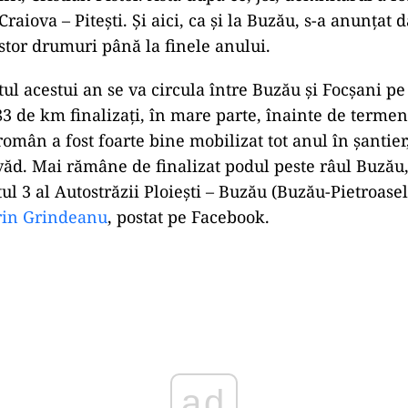
Craiova – Pitești. Și aici, ca și la Buzău, s-a anunțat 
estor drumuri până la finele anului.
tul acestui an se va circula între Buzău și Focșani pe
3 de km finalizați, în mare parte, înainte de termen
omân a fost foarte bine mobilizat tot anul în șantier,
 văd. Mai rămâne de finalizat podul peste râul Buzău,
ul 3 al Autostrăzii Ploiești – Buzău (Buzău-Pietroasele
rin Grindeanu
, postat pe Facebook.
ad