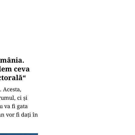
omânia.
edem ceva
ctorală“
. Acesta,
umul, ci și
u va fi gata
n vor fi dați în