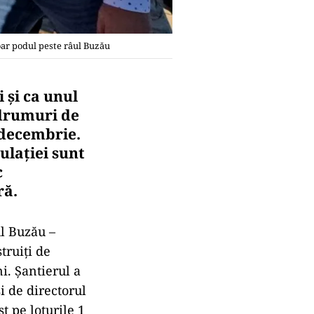
oar podul peste râul Buzău
 și ca unul
 drumuri de
– decembrie.
ulației sunt
c
ră.
l Buzău –
truiți de
i. Șantierul a
i de directorul
t pe loturile 1