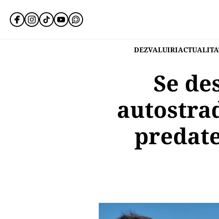
DEZVALUIRI
ACTUALITA
Se de
autostra
predate