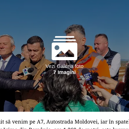
Vezi Galeria foto
7 Imagini
t să venim pe A7, Autostrada Moldovei, iar în spate