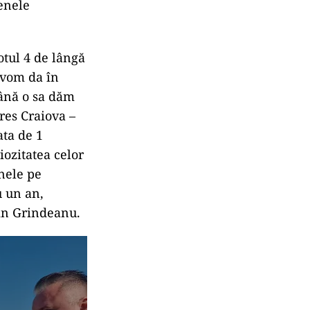
menele
otul 4 de lângă
 vom da în
mână o sa dăm
res Craiova –
ata de 1
iozitatea celor
enele pe
u un an,
rin Grindeanu.