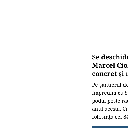
Se deschid
Marcel Cio
concret și
Pe șantierul d
împreună cu So
podul peste râu
anul acesta. Ci
folosință cei 