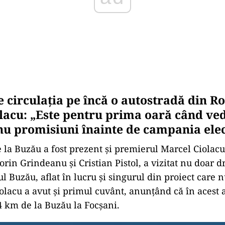
e circulația pe încă o autostradă din R
lacu: „Este pentru prima oară când v
 nu promisiuni înainte de campania ele
e la Buzău a fost prezent și premierul Marcel Ciolacu
rin Grindeanu și Cristian Pistol, a vizitat nu doar dr
l Buzău, aflat în lucru și singurul din proiect care n
olacu a avut și primul cuvânt, anunțând că în acest a
84 km de la Buzău la Focșani.