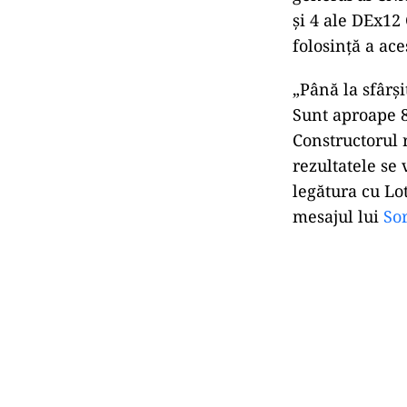
și 4 ale DEx12 
folosință a ac
„Până la sfârși
Sunt aproape 8
Constructorul r
rezultatele se
legătura cu Lot
mesajul lui
So