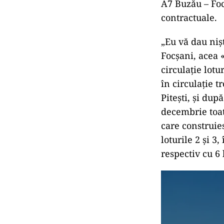
A7 Buzău – Foc
contractuale.
„Eu vă dau nișt
Focșani, acea 
circulație lot
în circulație 
Pitești, și du
decembrie toate
care construie
loturile 2 și 
respectiv cu 6