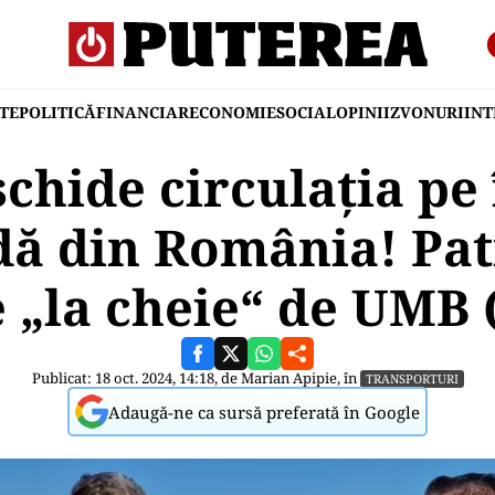
TE
POLITICĂ
FINANCIAR
ECONOMIE
SOCIAL
OPINII
ZVONURI
IN
schide circulația pe 
dă din România! Patr
 „la cheie“ de UMB
Publicat: 18 oct. 2024, 14:18, de
Marian Apipie
, în
TRANSPORTURI
Adaugă-ne ca sursă preferată în Google