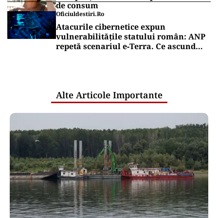
de consum
Oficiuldestiri.ro
Atacurile cibernetice expun
vulnerabilitățile statului român: ANP
repetă scenariul e‑Terra. Ce ascund
comunicările oficiale și cine răspunde
pentru mentenanța IT a instituțiilor
publice
Alte Articole Importante