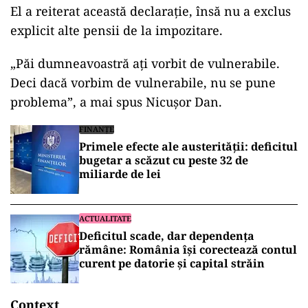
El a reiterat această declaraţie, însă nu a exclus
explicit alte pensii de la impozitare.
„Păi dumneavoastră ați vorbit de vulnerabile.
Deci dacă vorbim de vulnerabile, nu se pune
problema”, a mai spus Nicuşor Dan.
FINANȚE
Primele efecte ale austerității: deficitul
bugetar a scăzut cu peste 32 de
miliarde de lei
ACTUALITATE
Deficitul scade, dar dependența
rămâne: România își corectează contul
curent pe datorie și capital străin
Context