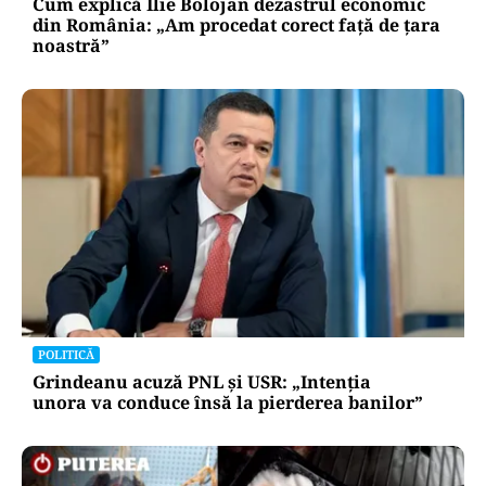
Cum explică Ilie Bolojan dezastrul economic
din România: „Am procedat corect față de țara
noastră”
POLITICĂ
Grindeanu acuză PNL și USR: „Intenția
unora va conduce însă la pierderea banilor”