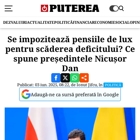
DEZVALUIRI
ACTUALITATE
POLITICĂ
FINANCIAR
ECONOMIE
SOCIAL
OPIN
Se impozitează pensiile de lux
pentru scăderea deficitului? Ce
spune preşedintele Nicuşor
Dan
Publicat: 03 iun. 2025, 08:22, de
Ionut Jifcu
, în
POLITICĂ
Adaugă-ne ca sursă preferată în Google