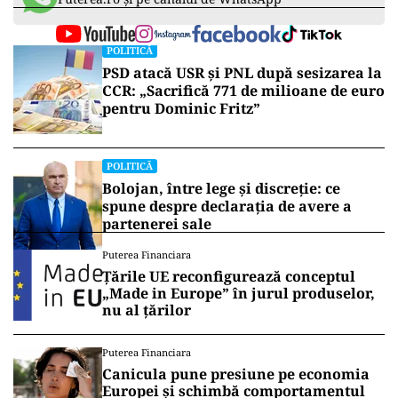
POLITICĂ
PSD atacă USR și PNL după sesizarea la
CCR: „Sacrifică 771 de milioane de euro
pentru Dominic Fritz”
POLITICĂ
Bolojan, între lege și discreție: ce
spune despre declarația de avere a
partenerei sale
Puterea Financiara
Țările UE reconfigurează conceptul
„Made in Europe” în jurul produselor,
nu al țărilor
Puterea Financiara
Canicula pune presiune pe economia
Europei și schimbă comportamentul