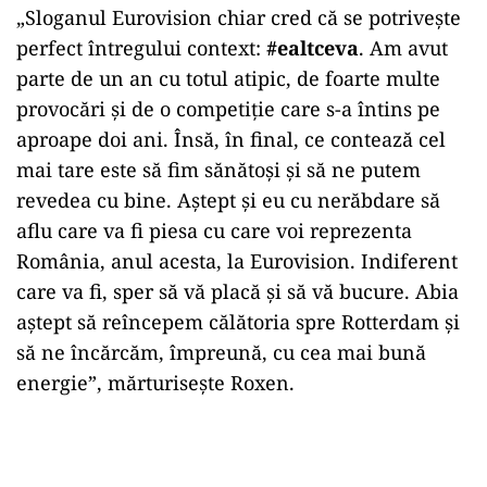
„Sloganul Eurovision chiar cred că se potriveşte
perfect întregului context:
#ealtceva
. Am avut
parte de un an cu totul atipic, de foarte multe
provocări şi de o competiţie care s-a întins pe
aproape doi ani. Însă, în final, ce contează cel
mai tare este să fim sănătoşi şi să ne putem
revedea cu bine. Aştept şi eu cu nerăbdare să
aflu care va fi piesa cu care voi reprezenta
România, anul acesta, la Eurovision. Indiferent
care va fi, sper să vă placă şi să vă bucure. Abia
aştept să reîncepem călătoria spre Rotterdam şi
să ne încărcăm, împreună, cu cea mai bună
energie”, mărturiseşte Roxen.
Play