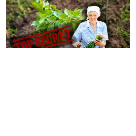
LIFESTYLE
Ce se pune la rădăcina leușteanului ca să
crească de doi metri. Calendarul care îți
dublează recolta de frunze
TOS
Politica Cookies
Protecția Datelor Personale
Despre Noi
Publicitate
Echipa
© 2026, toate drepturile rezervate puterea.ro