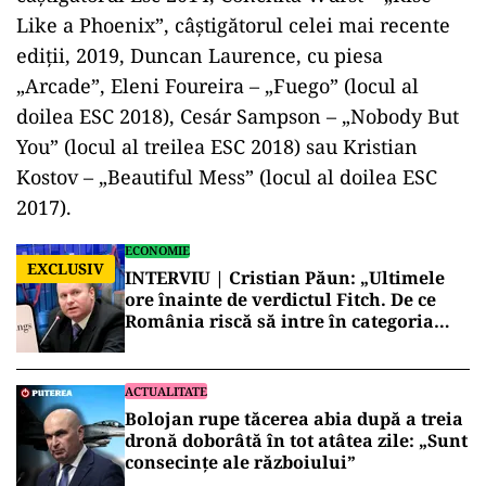
Like a Phoenix”, câştigătorul celei mai recente
ediţii, 2019, Duncan Laurence, cu piesa
„Arcade”, Eleni Foureira – „Fuego” (locul al
doilea ESC 2018), Cesár Sampson – „Nobody But
You” (locul al treilea ESC 2018) sau Kristian
Kostov – „Beautiful Mess” (locul al doilea ESC
2017).
ECONOMIE
EXCLUSIV
INTERVIU | Cristian Păun: „Ultimele
ore înainte de verdictul Fitch. De ce
România riscă să intre în categoria
economiilor cu risc ridicat”
ACTUALITATE
Bolojan rupe tăcerea abia după a treia
dronă doborâtă în tot atâtea zile: „Sunt
consecințe ale războiului”