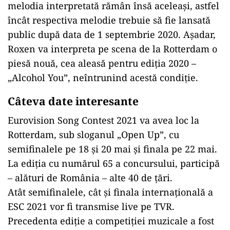
melodia interpretată rămân însă aceleași, astfel
încât respectiva melodie trebuie să fie lansată
public după data de 1 septembrie 2020. Așadar,
Roxen va interpreta pe scena de la Rotterdam o
piesă nouă, cea aleasă pentru ediția 2020 –
„Alcohol You”, neîntrunind acestă condiție.
Câteva date interesante
Eurovision Song Contest 2021 va avea loc la
Rotterdam, sub sloganul „Open Up”, cu
semifinalele pe 18 şi 20 mai şi finala pe 22 mai.
La ediţia cu numărul 65 a concursului, participă
– alături de România – alte 40 de țări.
Atât semifinalele, cât şi finala internaţională a
ESC 2021 vor fi transmise live pe TVR.
Precedenta ediţie a competiţiei muzicale a fost