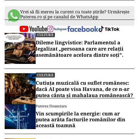
Vrei să fii mereu la curent cu toate știrile? Urmărește
Puterea.ro și pe canalul de WhatsApp
CULTURĂ
Dileme lingvistice: Parlamentul a
legalizat „persoana care are relații
asemănătoare acelora dintre soți”.
CULTURĂ
Cutiuța muzicală cu suflet românesc:
dacă AI poate visa Havana, de ce n-ar
putea cânta și mahalaua românească?
Puterea Financiara
Vin scumpirile la energie: cum ar
putea arăta facturile românilor din
această toamnă