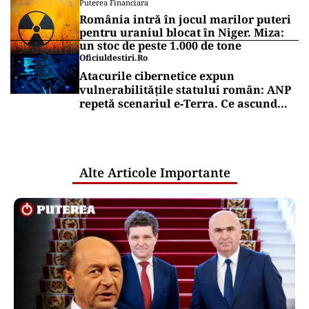
Puterea Financiara
România intră în jocul marilor puteri
pentru uraniul blocat în Niger. Miza:
un stoc de peste 1.000 de tone
Oficiuldestiri.ro
Atacurile cibernetice expun
vulnerabilitățile statului român: ANP
repetă scenariul e‑Terra. Ce ascund
comunicările oficiale și cine răspunde
pentru mentenanța IT a instituțiilor
publice
Alte Articole Importante