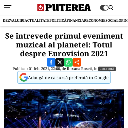
DEZVALUIRI
ACTUALITATE
POLITICĂ
FINANCIAR
ECONOMIE
SOCIAL
OPIN
Se întrevede primul eveniment
muzical al planetei: Totul
despre Eurovision 2021
Publicat: 01 feb. 2021, 22:00, de
Roxana Roseti
, în
CULTURĂ
Adaugă-ne ca sursă preferată în Google