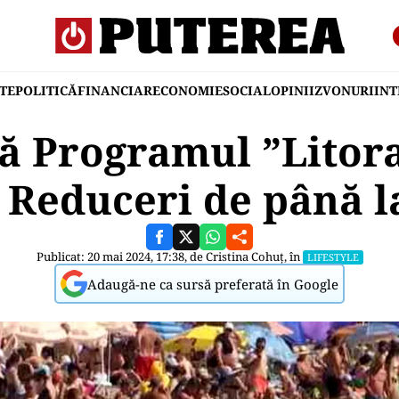
TE
POLITICĂ
FINANCIAR
ECONOMIE
SOCIAL
OPINII
ZVONURI
IN
ă Programul ”Litor
. Reduceri de până 
Publicat: 20 mai 2024, 17:38, de
Cristina Cohuț
, în
LIFESTYLE
Adaugă-ne ca sursă preferată în Google