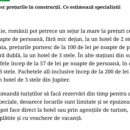
sc preţurile în construcții. Ce estimează specialiștii
ie, românii pot petrece un sejur la mare la prețuri c
apte de persoană, fără mic dejun, la un hotel de 2 st
a, prețurile pornesc de la 100 de lei pe noapte de 
 dublă, la un hotel de 3 stele. În alte stațiuni din s
rifele încep de la 57 de lei pe noapte de persoană, î
3 stele. Pachetele all-inclusive încep de la 200 de le
 hotel de 3 stele din Jupiter.
omandă turiștilor să facă rezervări din timp pentru a
peciale, deoarece locurile sunt limitate și se epuizea
pot face direct la hotel sau prin agențiile de turism,
i plătite și cu vouchere de vacanță.