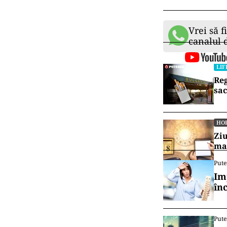
Vrei să f
canalul
LIF
Reg
sa
HO
Ziu
ma
Pute
Im
în
Pute