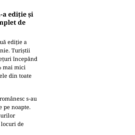
a ediție și
mplet de
ă ediție a
nie. Turiștii
rețuri începând
% mai mici
ele din toate
l românesc s-au
e pe noapte.
urilor
 locuri de