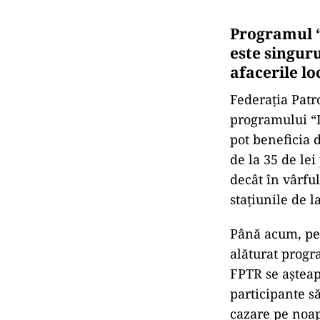
Programul “L
este singur
afacerile lo
Federația Patr
programului “Li
pot beneficia 
de la 35 de le
decât în vârful
stațiunile de 
Până acum, pes
alăturat progr
FPTR se așteap
participante s
cazare pe noap