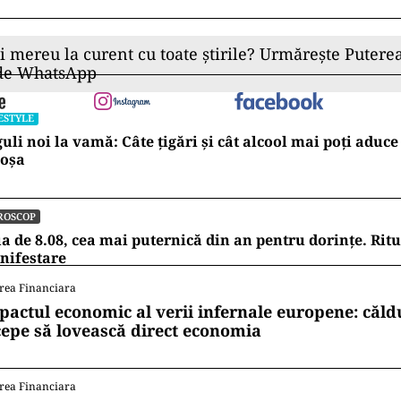
ii mereu la curent cu toate știrile? Urmărește Puterea
 de WhatsApp
ESTYLE
uli noi la vamă: Câte țigări și cât alcool mai poți aduce
coșa
ROSCOP
a de 8.08, cea mai puternică din an pentru dorințe. Rit
nifestare
rea Financiara
pactul economic al verii infernale europene: căl
cepe să lovească direct economia
rea Financiara