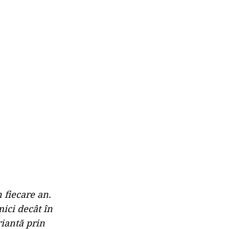
 fiecare an.
mici decât în
riantă prin