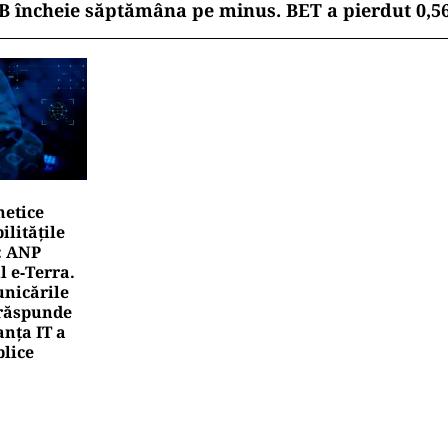
B încheie săptămâna pe minus. BET a pierdut 0,5
netice
litățile
: ANP
l e‑Terra.
nicările
e răspunde
nța IT a
blice