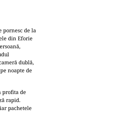
e pornesc de la
ele din Eforie
persoană,
udul
n cameră dublă,
i pe noapte de
 profita de
ză rapid.
 iar pachetele