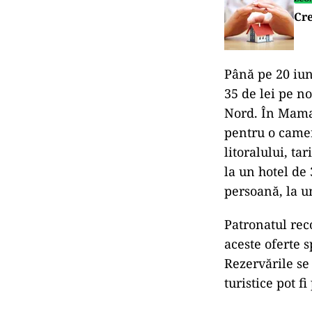
Cre
Până pe 20 iun
35 de lei pe no
Nord. În Mamai
pentru o cameră
litoralului, ta
la un hotel de 
persoană, la un
Patronatul rec
aceste oferte s
Rezervările se 
turistice pot f