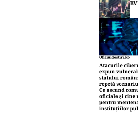
BV
Oficiuldestiri.ro
Atacurile ciber
expun vulnerabi
statului român
repetă scenariu
Ce ascund comu
oficiale și cin
pentru mentena
instituțiilor pu