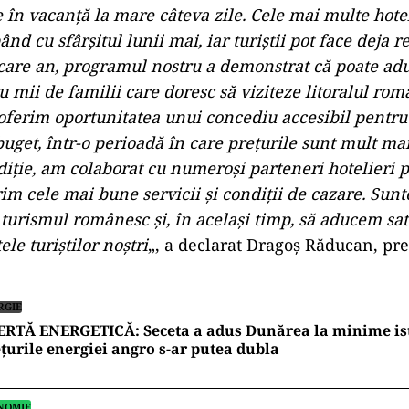
 în vacanță la mare câteva zile. Cele mai multe hotel
nd cu sfârșitul lunii mai, iar turiștii pot face deja r
iecare an, programul nostru a demonstrat că poate ad
u mii de familii care doresc să viziteze litoralul ro
 oferim oportunitatea unui concediu accesibil pentru 
buget, într-o perioadă în care prețurile sunt mult ma
ediție, am colaborat cu numeroși parteneri hotelieri 
rim cele mai bune servicii și condiții de cazare. Su
turismul românesc și, în același timp, să aducem sati
le turiștilor noștri
„, a declarat Dragoș Răducan, pr
RGIE
ERTĂ ENERGETICĂ: Seceta a adus Dunărea la minime ist
țurile energiei angro s-ar putea dubla
NOMIE