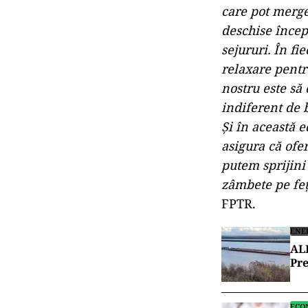
care pot merge
deschise începâ
sejururi. În f
relaxare pentr
nostru este să
indiferent de 
Și în această 
asigura că ofe
putem sprijini 
zâmbete pe fețe
FPTR.
ENE
AL
Pre
ECO