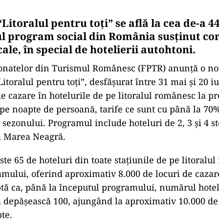
itoralul pentru toți” se află la cea de-a 44-
ul program social din România susținut co
cale, în special de hotelierii autohtoni.
onatelor din Turismul Românesc (FPTR) anunță o nou
toralul pentru toți”, desfășurat între 31 mai și 20 iu
de cazare în hotelurile de pe litoralul românesc la p
i pe noapte de persoană, tarife ce sunt cu până la 70
 sezonului. Programul include hoteluri de 2, 3 și 4 st
la Marea Neagră.
te 65 de hoteluri din toate stațiunile de pe litoralu
amului, oferind aproximativ 8.000 de locuri de cazar
tă ca, până la începutul programului, numărul hotel
ă depășească 100, ajungând la aproximativ 10.000 de
te.