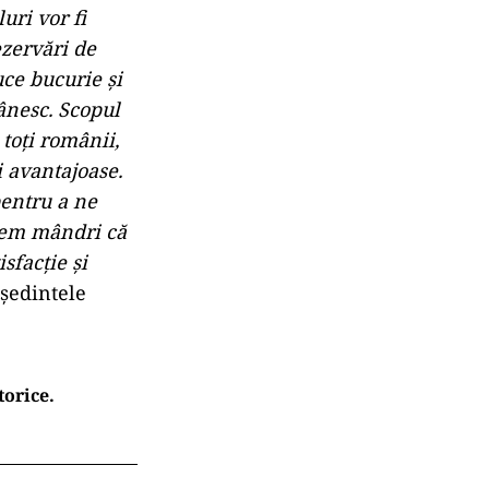
uri vor fi
ezervări de
uce bucurie și
mânesc. Scopul
toți românii,
i avantajoase.
pentru a ne
ntem mândri că
sfacție și
eședintele
orice.