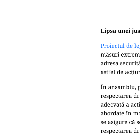
Lipsa unei just
Proiectul de l
măsuri extreme
adresa securit
astfel de acțiu
În ansamblu, pr
respectarea dr
adecvată a act
abordate în mo
se asigure că s
respectarea dr