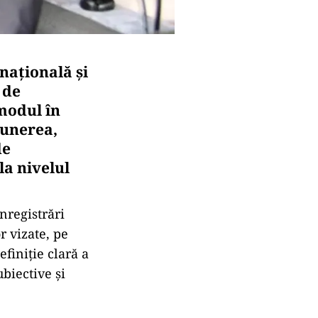
națională și
 de
modul în
punerea,
de
la nivelul
înregistrări
r vizate, pe
efiniție clară a
ubiective și