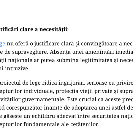
ificări clare a necesității
:
ege
nu oferă o justificare clară și convingătoare a nece
 de supraveghere. Absența unei amenințări imediate
ății naționale ar putea submina legitimitatea și nece
ni intruzive.
oiectul de lege ridică îngrijorări serioase cu privire
epturilor individuale, protecția vieții private și sup
ivităților guvernamentale. Este crucial ca aceste preo
d corespunzător înainte de adoptarea unei astfel de l
e găsește un echilibru adecvat între securitatea nați
epturilor fundamentale ale cetățenilor.