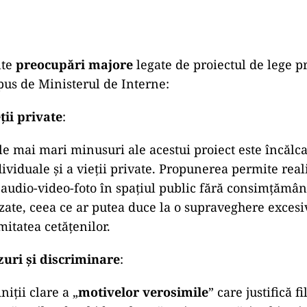
lte
preocupări majore
legate de proiectul de lege pr
us de Ministerul de Interne:
ții private
:
le mai mari minusuri ale acestui proiect este încălc
dividuale și a vieții private. Propunerea permite real
r audio-video-foto în spațiul public fără consimțămân
zate, ceea ce ar putea duce la o supraveghere excesiv
mitatea cetățenilor.
zuri și discriminare
:
niții clare a „
motivelor verosimile
” care justifică fi