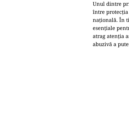
Unul dintre pr
între protecția
națională. În 
esențiale pent
atrag atenția a
abuzivă a puter