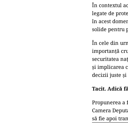
În contextul ac
legate de prote
în acest domeni
solide pentru p
În cele din urm
importanță cru
securitatea na
și implicarea c
decizii juste și
Tacit. Adică f
Propunerea a f
Camera Deputaț
să fie apoi tr