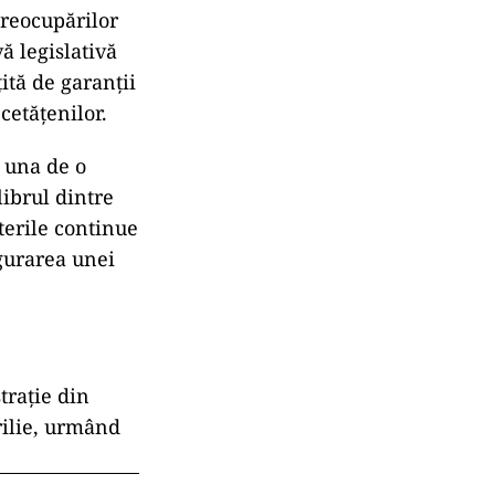
 preocupărilor
vă legislativă
ită de garanții
cetățenilor.
i una de o
ibrul dintre
terile continue
igurarea unei
trație din
rilie, urmând