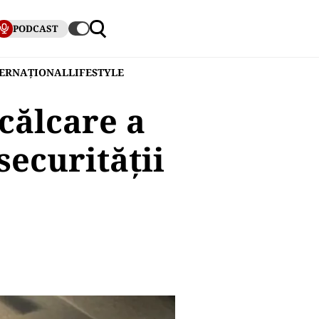
PODCAST
TERNAȚIONAL
LIFESTYLE
ncălcare a
securității