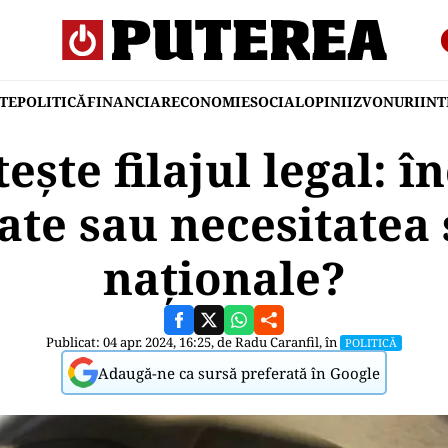
TE
POLITICĂ
FINANCIAR
ECONOMIE
SOCIAL
OPINII
ZVONURI
IN
ește filajul legal: î
vate sau necesitatea 
naționale?
Publicat: 04 apr. 2024, 16:25, de
Radu Caranfil
, în
POLITICĂ
Adaugă-ne ca sursă preferată în Google