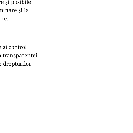
e și posibile
minare și la
ane.
 și control
sa transparenței
e drepturilor