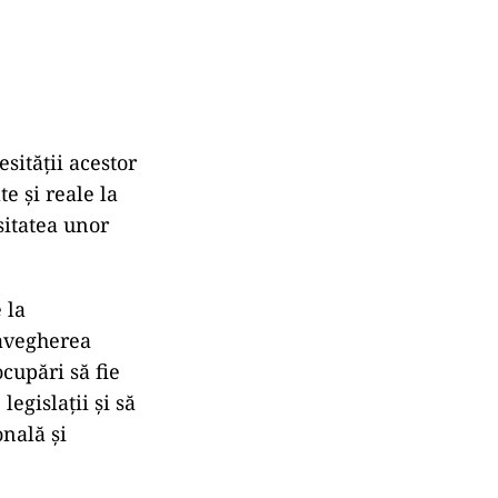
sității acestor
 și reale la
sitatea unor
 la
ravegherea
cupări să fie
egislații și să
onală și