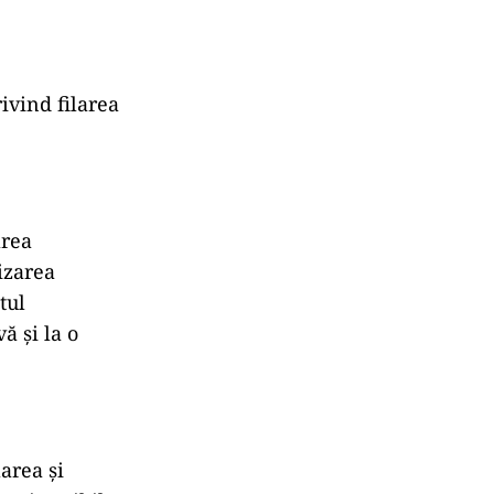
ivind filarea
area
izarea
tul
ă și la o
larea și