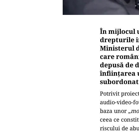
În mijlocul 
drepturile 
Ministerul 
care români
depusă de 
înființarea 
subordonate
Potrivit proiec
audio-video-fo
baza unor „
mo
ceea ce constit
riscului de abu