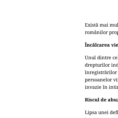
Există mai mu
românilor prop
Încălcarea vie
Unul dintre ce
drepturilor in
înregistrărilo
persoanelor vi
invazie în inti
Riscul de abu
Lipsa unei defi