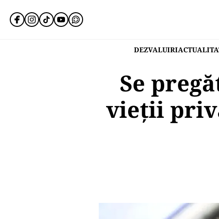
DEZVALUIRI
ACTUALITA
Se pregăt
vieții pri