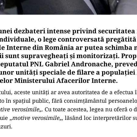
unei dezbateri intense privind securitatea 
individuale, o lege controversată pregătită
de Interne din România ar putea schimba 
i sunt supravegheați și monitorizați. Pro
deputatul PNL Gabriel Andronache, preve
unor unități speciale de filare a populației 
lor Ministerului Afacerilor Interne.
tului, aceste unități ar avea autoritatea de a efectua 
to în spațiul public, fără consimțământul persoanelo
tive verosimile
„. Cu toate acestea, legea nu oferă o d
uie „
motive verosimile
„, lăsând loc interpretărilor s
zuri.