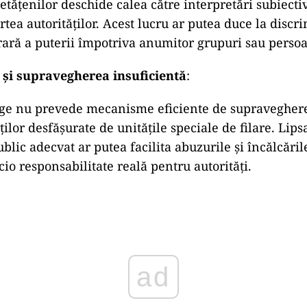
etățenilor deschide calea către interpretări subiectiv
tea autorităților. Acest lucru ar putea duce la discri
trară a puterii împotriva anumitor grupuri sau perso
și supravegherea insuficientă
:
ege nu prevede mecanisme eficiente de supraveghere
ților desfășurate de unitățile speciale de filare. Lip
ublic adecvat ar putea facilita abuzurile și încălcăril
io responsabilitate reală pentru autorități.
ad