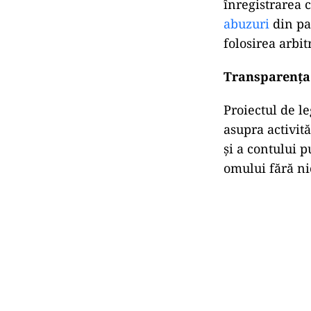
înregistrarea c
abuzuri
din par
folosirea arbi
Transparența 
Proiectul de l
asupra activită
și a contului p
omului fără nic