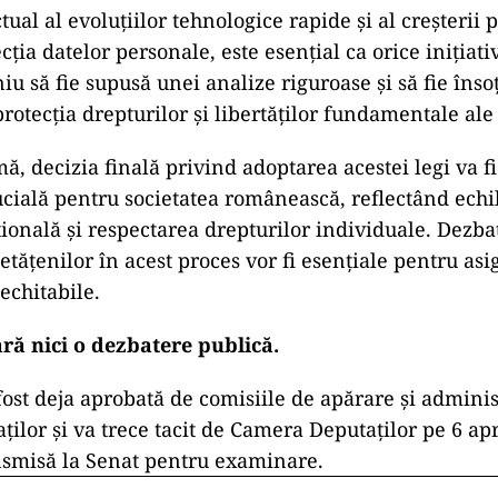
tual al evoluțiilor tehnologice rapide și al creșterii
cția datelor personale, este esențial ca orice inițiati
u să fie supusă unei analize riguroase și să fie însoț
rotecția drepturilor și libertăților fundamentale ale 
ă, decizia finală privind adoptarea acestei legi va f
cială pentru societatea românească, reflectând echil
țională și respectarea drepturilor individuale. Dezba
etățenilor în acest proces vor fi esențiale pentru as
 echitabile.
ără nici o dezbatere publică.
ost deja aprobată de comisiile de apărare și adminis
ilor și va trece tacit de Camera Deputaților pe 6 ap
ansmisă la Senat pentru examinare.