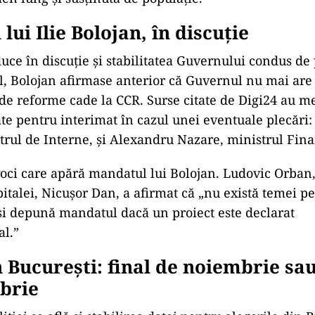
lui Ilie Bolojan,
în discu
ție
duce
în discu
ție și stabilitatea Guvernului condus de
al, Bolojan afirmase anterior că Guvernul nu mai are 
de reforme cade la CCR. Surse citate de Digi24 au m
te pentru interimat
în cazul unei eventuale plec
ări:
trul de Interne, și Alexandru Nazare, ministrul Fina
 voci care apără mandatul lui Bolojan. Ludovic Orban,
italei, Nicușor Dan, a afirmat că
„nu exist
ă temei pe
și depună mandatul dacă un proiect este declarat
al.”
n Bucure
ști: final de noiembrie sa
brie