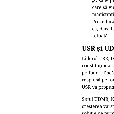
„O s
ă le p
care să vi
magistrați
Procedura
că, dacă l
reluată.
USR și U
Liderul USR, D
constituțional
pe fond.
„Dac
ă
respinsă pe fo
USR va propune
Șeful UDMR, K
cre
șterea v
ârs
soluție pe ter