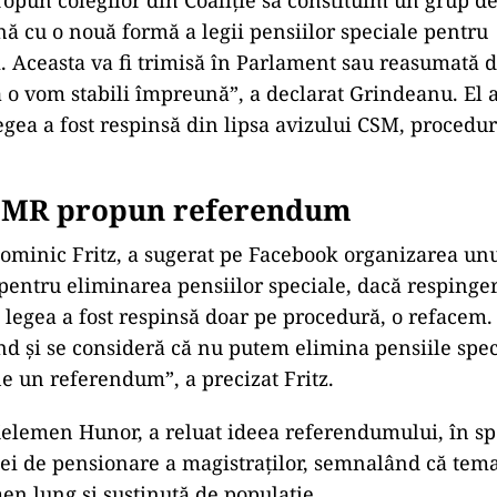
ropun colegilor din Coaliție să constituim un grup d
nă cu o nouă formă a legii pensiilor speciale pentru
. Aceasta va fi trimisă
în Parlament sau reasumat
ă 
 o vom stabili
împreun
ă”, a declarat Grindeanu. El a
egea a fost respinsă din lipsa avizului CSM, procedu
DMR propun referendum
ominic Fritz, a sugerat pe Facebook organizarea u
 pentru eliminarea pensiilor speciale, dacă respinger
 legea a fost respinsă doar pe procedură, o refacem.
nd și se consideră că nu putem elimina pensiile spec
 un referendum”, a precizat Fritz.
elemen Hunor, a reluat ideea referendumului,
în sp
tei de pensionare a magistra
ților, semnal
ând c
ă tema
men lung și susținută de populație.