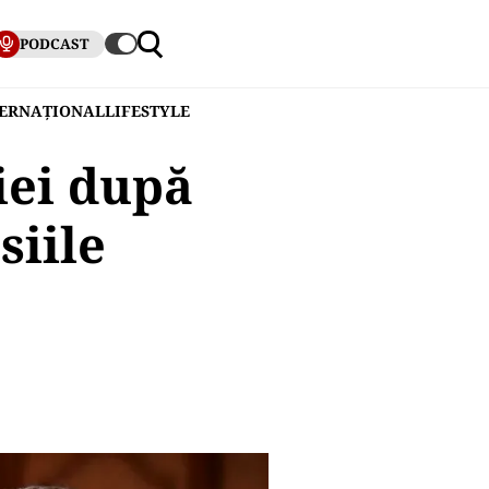
PODCAST
TERNAȚIONAL
LIFESTYLE
iei după
siile