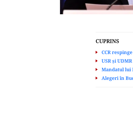
CUPRINS
CCR respinge 
USR și UDMR
Mandatul lui I
Alegeri în Bu