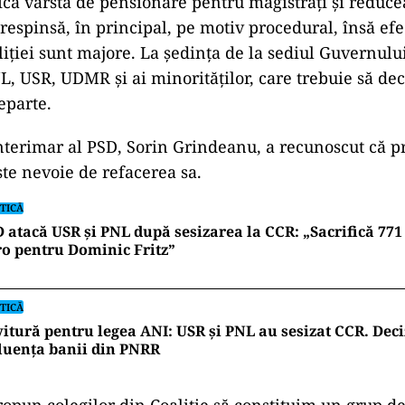
ica v
ârsta de pensionare pentru magistra
ți și reduce
 respinsă,
în principal, pe motiv procedural, îns
ă efe
liției sunt majore. La ședința de la sediul Guvernului
NL, USR, UDMR și ai minorităților, care trebuie să de
eparte.
nterimar al PSD, Sorin Grindeanu, a recunoscut că pr
este nevoie de refacerea sa.
TICĂ
 atacă USR și PNL după sesizarea la CCR: „Sacrifică 771
o pentru Dominic Fritz”
TICĂ
itură pentru legea ANI: USR și PNL au sesizat CCR. Deci
luența banii din PNRR