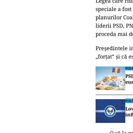
Legea care rid
speciale a fost
planurilor Coa
liderii PSD, P
proceda mai d
Președintele i
„for
țat” și că 
POLI
PSD
eur
POLI
Lov
inf