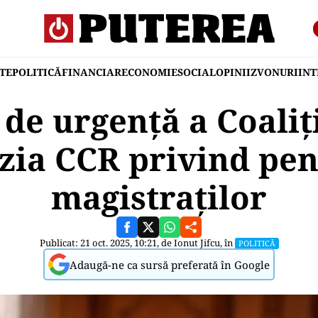
TE
POLITICĂ
FINANCIAR
ECONOMIE
SOCIAL
OPINII
ZVONURI
IN
 de urgență a Coaliț
zia CCR privind pen
magistraților
Publicat: 21 oct. 2025, 10:21, de
Ionut Jifcu
, în
POLITICĂ
Adaugă-ne ca sursă preferată în Google