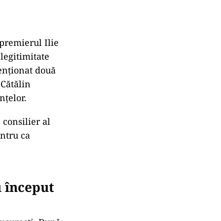
 premierul Ilie
legitimitate
enționat două
 Cătălin
nțelor.
 consilier al
ntru ca
u
început