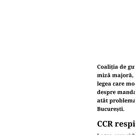
Coaliția de gu
miză majoră, 
legea care mod
despre mandat
at
ât problema
București.
CCR respi