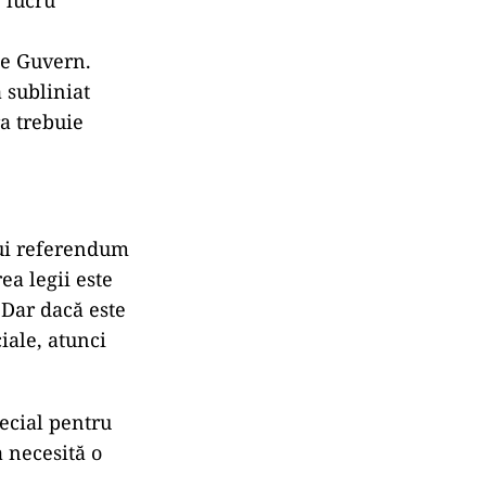
e lucru
de Guvern.
 subliniat
ra trebuie
nui referendum
ea legii este
 Dar dacă este
iale, atunci
ecial pentru
 necesită o