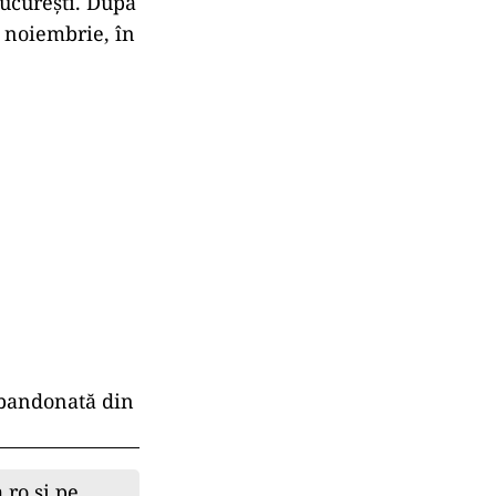
 București. După
30 noiembrie,
în
abandonată din
.ro și pe