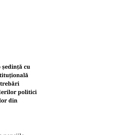
o
ședință cu
tituțională
ntreb
ări
rilor politici
lor din