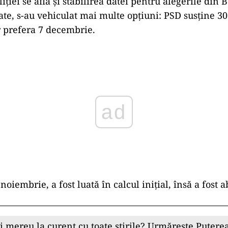
li
ției se află și stabilirea datei pentru alegerile din
tate, s-au vehiculat mai multe opțiuni: PSD susține 
 prefera 7 decembrie.
ad
 noiembrie, a fost luată
în calcul ini
țial,
îns
ă a fost 
ii mereu la curent cu toate știrile? Urmărește Puterea