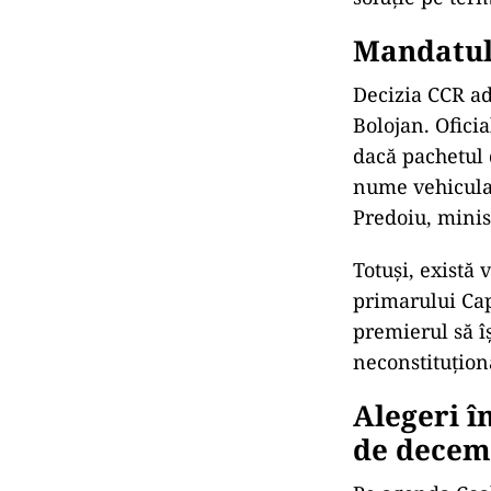
Mandatul 
Decizia CCR a
Bolojan. Ofici
dacă pachetul 
nume vehicula
Predoiu, minis
Totuși, există
primarului Cap
premierul să
î
neconstituțion
Alegeri
î
de decem