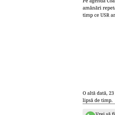
Pe agenda Coa
am
ân
ări repe
timp ce USR ar
O alt
ă dată, 23
lipsă de timp.
Vrei să f