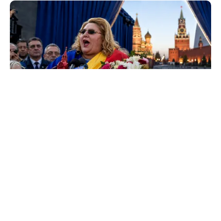
POLITICĂ
Tovarășa Șoșoacă: denunțată penal pentru
trădare și comunicarea de informații false
TOS
Politica Cookies
Protecția Datelor Personale
Despre Noi
Publicitate
Echipa
© 2026, toate drepturile rezervate puterea.ro