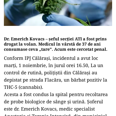
Dr. Emerich Kovacs – șeful secției ATI a fost prins
drogat la volan. Medicul în vârstă de 37 de ani
consumase ceva „tare”. Acum este cercetat penal.
Conform IPJ Călărași, incidentul a avut loc
marți, 1 noiembrie, în jurul orei 16.50, La un
control de rutină, polițiștii din Călărași au
depistat pe strada Flacăra, un bărbat pozitiv la
THC-5 (cannabis).
Acesta a fost condus la spital pentru recoltarea
de probe biologice de sânge și urină. Șoferul
este dr. Emerich Kovacs, medic specialist
Anestezie şi Terapie Intensivă, din municipiul