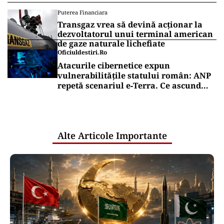
Puterea Financiara
Transgaz vrea să devină acționar la
dezvoltatorul unui terminal american
de gaze naturale lichefiate
Oficiuldestiri.ro
Atacurile cibernetice expun
vulnerabilitățile statului român: ANP
repetă scenariul e‑Terra. Ce ascund
comunicările oficiale și cine răspunde
pentru mentenanța IT a instituțiilor
publice
Alte Articole Importante