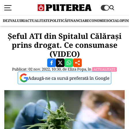
DEZVALUIRI
ACTUALITATE
POLITICĂ
FINANCIAR
ECONOMIE
SOCIAL
OPIN
Șeful ATI din Spitalul Călărași
prins drogat. Ce consumase
(VIDEO)
Publicat: 02 nov. 2022, 10:30, de
Eliza Popa
, în
ACTUALITATE
Adaugă-ne ca sursă preferată în Google