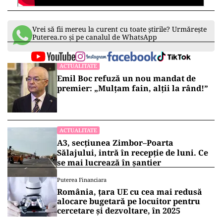
Vrei să fii mereu la curent cu toate știrile? Urmărește
Puterea.ro și pe canalul de WhatsApp
ACTUALITATE
Emil Boc refuză un nou mandat de
premier: „Mulțam fain, alții la rând!”
ACTUALITATE
A3, secțiunea Zimbor–Poarta
Sălajului, intră în recepție de luni. Ce
se mai lucrează în șantier
Puterea Financiara
România, țara UE cu cea mai redusă
alocare bugetară pe locuitor pentru
cercetare și dezvoltare, în 2025