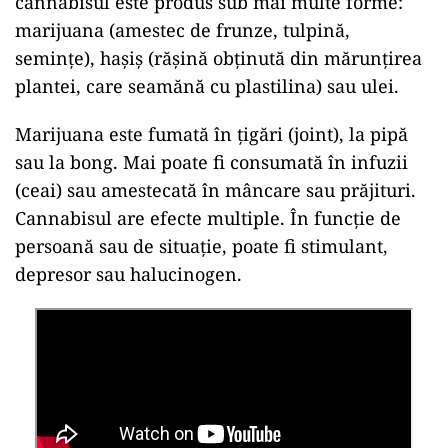
cannabisul este produs sub mai multe forme:
marijuana (amestec de frunze, tulpină,
semințe), hașiș (rășină obținută din mărunțirea
plantei, care seamănă cu plastilina) sau ulei.
Marijuana este fumată în țigări (joint), la pipă
sau la bong. Mai poate fi consumată în infuzii
(ceai) sau amestecată în mâncare sau prăjituri.
Cannabisul are efecte multiple. În funcție de
persoană sau de situație, poate fi stimulant,
depresor sau halucinogen.