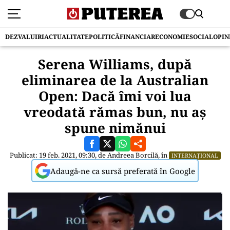
DEZVALUIRI
ACTUALITATE
POLITICĂ
FINANCIAR
ECONOMIE
SOCIAL
OPIN
Serena Williams, după
eliminarea de la Australian
Open: Dacă îmi voi lua
vreodată rămas bun, nu aș
spune nimănui
Publicat: 19 feb. 2021, 09:30, de
Andreea Borcilă
, în
INTERNAȚIONAL
Adaugă-ne ca sursă preferată în Google