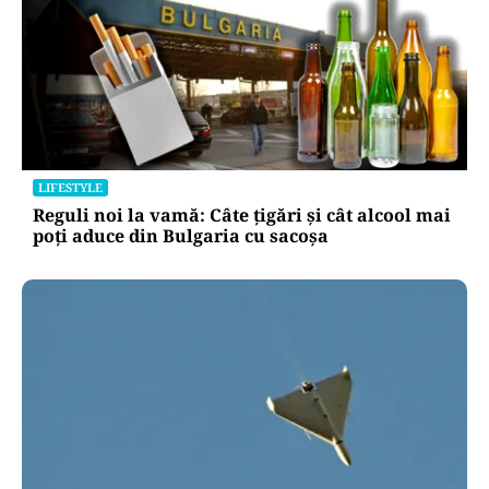
LIFESTYLE
Reguli noi la vamă: Câte țigări și cât alcool mai
poți aduce din Bulgaria cu sacoșa