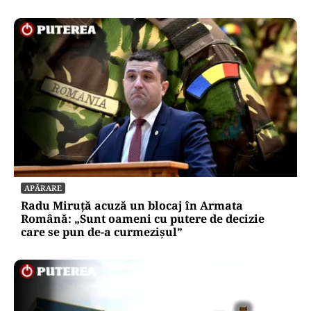
APĂRARE
Radu Miruță acuză un blocaj în Armata
Română: „Sunt oameni cu putere de decizie
care se pun de-a curmezișul”