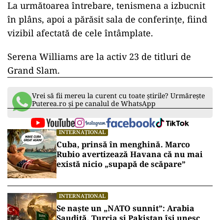
La următoarea întrebare, tenismena a izbucnit
în plâns, apoi a părăsit sala de conferințe, fiind
vizibil afectată de cele întâmplate.
Serena Williams are la activ 23 de titluri de
Grand Slam.
Vrei să fii mereu la curent cu toate știrile? Urmărește
Puterea.ro și pe canalul de WhatsApp
INTERNAȚIONAL
Cuba, prinsă în menghină. Marco
Rubio avertizează Havana că nu mai
există nicio „supapă de scăpare”
INTERNAȚIONAL
Se naște un „NATO sunnit”: Arabia
Saudită, Turcia și Pakistan își unesc