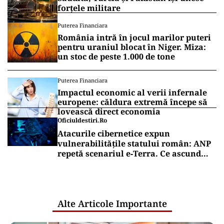
forțele militare
Puterea Financiara
România intră în jocul marilor puteri
pentru uraniul blocat în Niger. Miza:
un stoc de peste 1.000 de tone
Puterea Financiara
Impactul economic al verii infernale
europene: căldura extremă începe să
lovească direct economia
Oficiuldestiri.ro
Atacurile cibernetice expun
vulnerabilitățile statului român: ANP
repetă scenariul e‑Terra. Ce ascund
comunicările oficiale și cine răspunde
pentru mentenanța IT a instituțiilor
publice
Alte Articole Importante