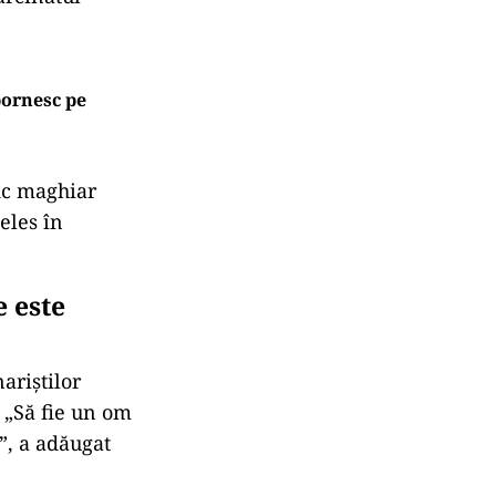
 pornesc pe
fic maghiar
eles în
e este
ariştilor
 „Să fie un om
e”, a adăugat