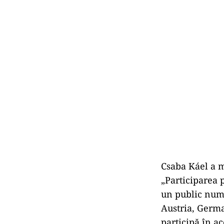
Csaba Káel a m
„Participarea p
un public numer
Austria, German
participă în ac