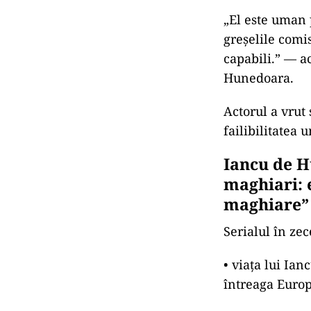
„El este uman 
greşelile comis
capabili.” — ac
Hunedoara.
Actorul a vrut 
failibilitatea
Iancu de H
maghiari: 
maghiare”
Serialul în ze
• viaţa lui Ia
întreaga Euro