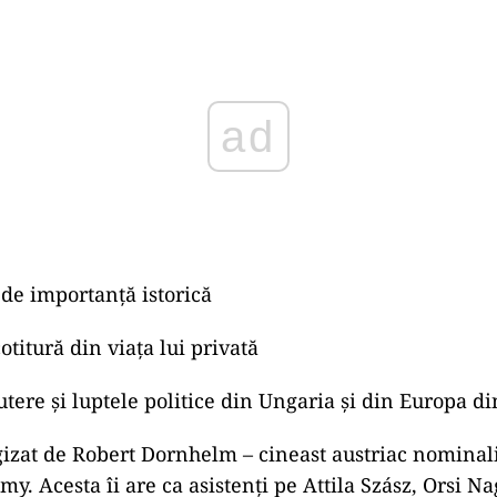
ad
e de importanţă istorică
otitură din viaţa lui privată
putere şi luptele politice din Ungaria şi din Europa d
gizat de Robert Dornhelm – cineast austriac nominali
. Acesta îi are ca asistenți pe Attila Szász, Orsi Na