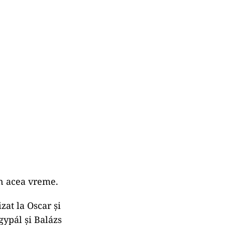
in acea vreme.
zat la Oscar şi
gypál şi Balázs