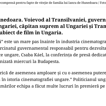
ecompensă pentru fapte de vitejie de familia lui Iancu de Hunedoara / Foto:
nedoara. Voievod al Transilvaniei, guvern
gariei, căpitan suprem al Ungariei şi Tran
ubiect de film în Ungaria.
” este un mare pas înainte în industria cinematogr
ărcinatul guvernamental responsabil pentru dezvolta
e ungare, Csaba Káel, la conferinţa de presă dedicat
anizată miercuri la Budapesta.
orică de asemenea amploare şi cu o asemenea putere
ă în istoria cinematografiei ungare.” Politicianul un
ilmărilor echipa a făcut multe lucruri în premieră pe