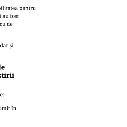
ilitatea pentru
 au fost
ncu de
dar şi
de
tirii
e:
umit în