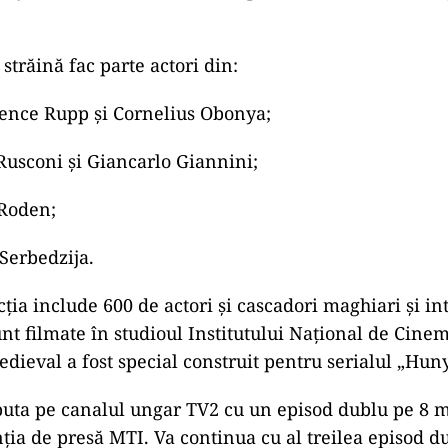
 străină fac parte actori din:
rence Rupp şi Cornelius Obonya;
 Rusconi şi Giancarlo Giannini;
 Roden;
 Serbedzija.
cţia include 600 de actori şi cascadori maghiari şi in
nt filmate în studioul Institutului Naţional de Cinem
edieval a fost special construit pentru serialul „Hun
buta pe canalul ungar TV2 cu un episod dublu pe 8 m
ția de presă MTI. Va continua cu al treilea episod d