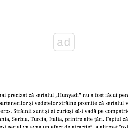
Play
ai precizat că serialul „Hunyadi” nu a fost făcut pe
artenerilor şi vedetelor străine promite că serialul 
os. Străinii sunt şi ei curioşi să-i vadă pe compatrio
ia, Serbia, Turcia, Italia, printre alte ţări. Faptul că
est serial va avea un efect de atracţie”, a afirmat îns