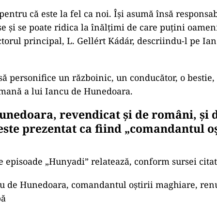
pentru că este la fel ca noi. Îşi asumă însă responsab
e și se poate ridica la înălţimi de care puţini oameni
torul principal, L. Gellért Kádár, descriindu-l pe Ia
să personifice un războinic, un conducător, o bestie, 
 umană a lui Iancu de Hunedoara.
unedoara, revendicat și de români, și 
este prezentat ca fiind „comandantul oș
ce episoade „Hunyadi” relatează, conform sursei citat
ncu de Hunedoara, comandantul oştirii maghiare, ren
pă