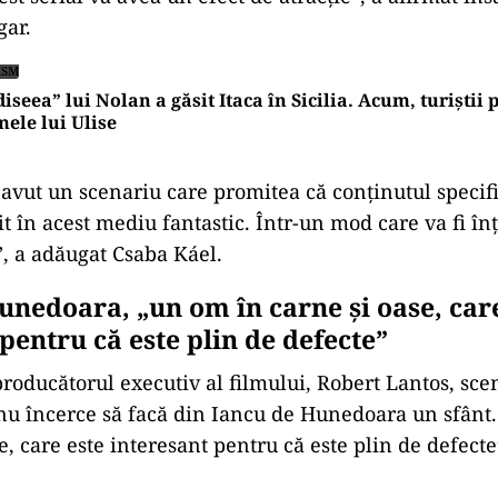
gar.
ISM
iseea” lui Nolan a găsit Itaca în Sicilia. Acum, turiștii
ele lui Ulise
m avut un scenariu care promitea că conţinutul speci
it în acest mediu fantastic. Într-un mod care va fi înţ
, a adăugat Csaba Káel.
unedoara, „un om în carne şi oase, car
pentru că este plin de defecte”
producătorul executiv al filmului, Robert Lantos, scen
 nu încerce să facă din Iancu de Hunedoara un sfânt.
e, care este interesant pentru că este plin de defect