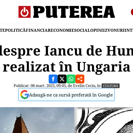
TE
POLITICĂ
FINANCIAR
ECONOMIE
SOCIAL
OPINII
ZVONURI
IN
 despre Iancu de Hu
realizat în Ungaria
Publicat: 08 mart. 2025, 09:05, de
Evelin Ceciu
, în
CULTURĂ
Adaugă-ne ca sursă preferată în Google