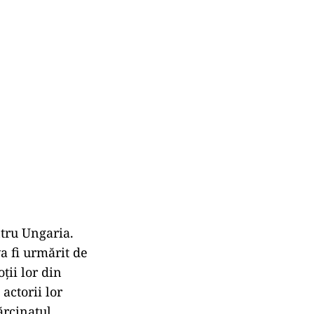
ntru Ungaria.
va fi urmărit de
ţii lor din
 actorii lor
ărcinatul