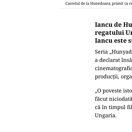
Castelul de la Hunedoara, primit ca r
Iancu de Hu
regatului Un
Iancu este s
Seria „Hunyadi
a declarat îns
cinematografic
producţii, org
„O poveste ist
făcut niciodat
că în timpul f
Ungaria.