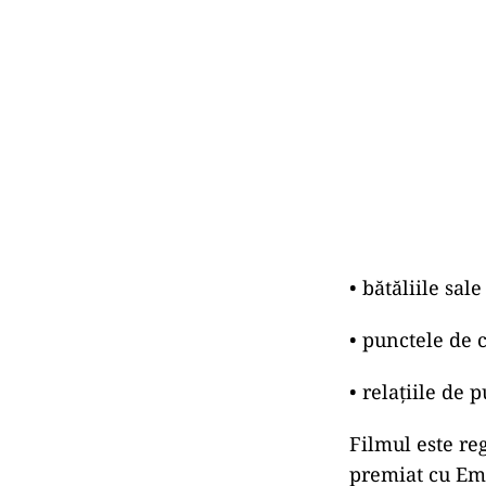
• bătăliile sal
• punctele de c
• relaţiile de 
Filmul este re
premiat cu Emmy