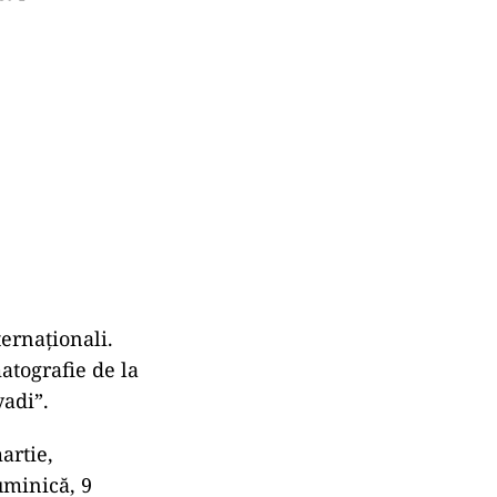
ternaţionali.
atografie de la
yadi”.
artie,
uminică, 9