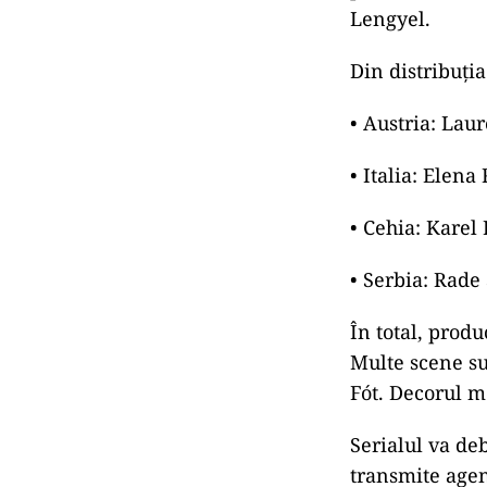
Lengyel.
Din distribuţia
• Austria: Lau
• Italia: Elena
• Cehia: Karel
• Serbia: Rade
În total, produ
Multe scene su
Fót. Decorul m
Serialul va de
transmite agen