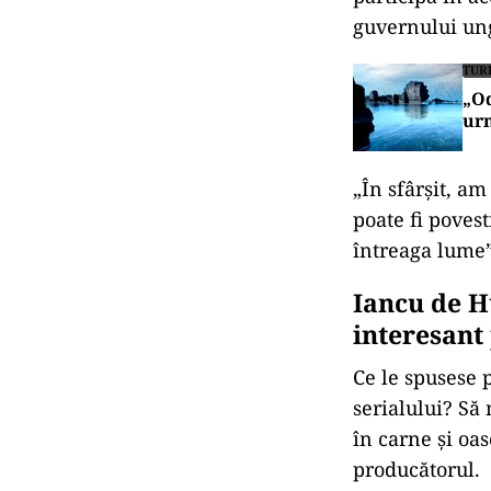
guvernului un
TUR
„Od
urm
„În sfârşit, a
poate fi povest
întreaga lume”
Iancu de H
interesant 
Ce le spusese 
serialului? Să
în carne şi oas
producătorul.