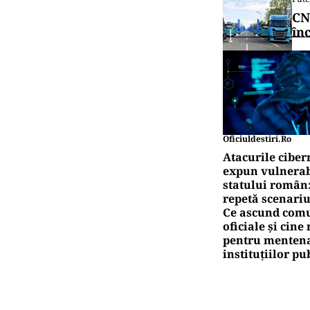
CN
în
Oficiuldestiri.ro
Atacurile ciber
expun vulnerabi
statului român
repetă scenariu
Ce ascund comu
oficiale și cin
pentru mentena
instituțiilor pu