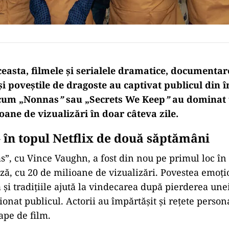
asta, filmele și serialele dramatice, documentar
și poveștile de dragoste au captivat publicul din 
ecum „Nonnas
”
sau „Secrets We Keep
”
au dominat t
ane de vizualizări în doar câteva zile.
–
în
topul
Netflix de
două
săptămâni
”, cu Vince Vaughn, a fost din nou pe primul loc în 
ză, cu 20 de milioane de vizualizări. Povestea emoț
i tradițiile ajută la vindecarea după pierderea une
ionat publicul. Actorii au împărtășit și rețete perso
ape de film.