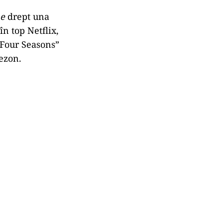
e
drept una
în top Netflix,
e Four Seasons”
sezon.