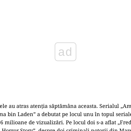
Play
le au atras atenția săptămâna aceasta. Serialul „A
 bin Laden” a debutat pe locul unu în topul serial
6 milioane de vizualizări. Pe locul doi s-a aflat „Fr
h Horror Story”, despre doi criminali notorii din Mar