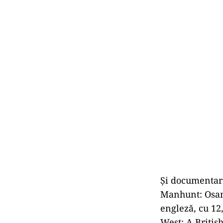
Și documentare
Manhunt: Osama
engleză, cu 12,
West: A Britis