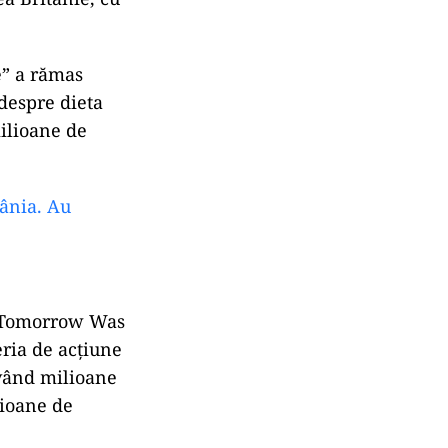
e” a rămas
 despre dieta
milioane de
mânia. Au
 „Tomorrow Was
Seria de acțiune
 având milioane
lioane de