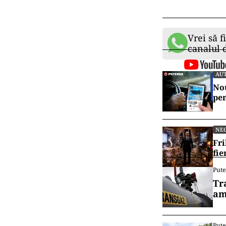
Vrei să f
canalul
AU
Nou
pen
NE
Fri
fie
Pute
Tr
am
Pute