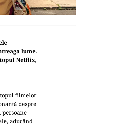
ele
întreaga lume.
opul Netflix,
topul filmelor
ionantă despre
i persoane
nale, aducând