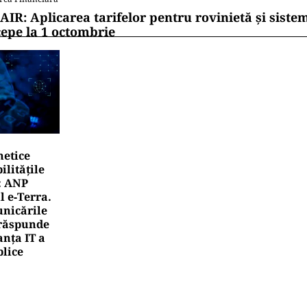
AIR: Aplicarea tarifelor pentru rovinietă și siste
cepe la 1 octombrie
netice
litățile
: ANP
l e‑Terra.
nicările
e răspunde
nța IT a
blice