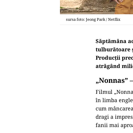
sursa foto: Jeong Park / Netflix
Săptămâna ace
tulburătoare 
Producții pr
atrăgând milio
„Nonnas” 
Filmul „Nonnas
în limba engle
cum mâncarea ș
dragi a impres
fanii mai apro