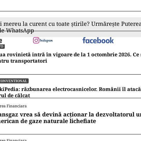
ii mereu la curent cu toate știrile? Urmărește Puterea
 de WhatsApp
TO
a rovinietă intră în vigoare de la 1 octombrie 2026. Ce
tru transportatori
CONVENTIONAL
kiPedia: răzbunarea electrocasnicelor. Românii îl atacă
rul de călcat
rea Financiara
ansgaz vrea să devină acționar la dezvoltatorul u
erican de gaze naturale lichefiate
rea Financiara