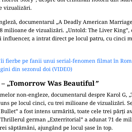
 vizualizări.
 engleză, documentarul „A Deadly American Marriag
,8 milioane de vizualizări. „Untold: The Liver King”,
influencer, a intrat direct pe locul patru, cu cinci 
 îi fierbe pe fanii unui serial-fenomen filmat în Ro
gini din sezonul doi (VIDEO)
i – „Tomorrow Was Beautiful
”
filmelor non-engleze, documentarul despre Karol G,
ajuns pe locul cinci, cu trei milioane de vizualizări. 
Bullet” a fost intens urmărită, toate cele trei părți
. Thrillerul german „Exterritorial” a adunat 71 de mi
trei săptămâni, ajungând pe locul șase în top.