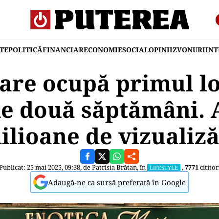
TE
POLITICĂ
FINANCIAR
ECONOMIE
SOCIAL
OPINII
ZVONURI
IN
care ocupă primul lo
de două săptămâni. 
ilioane de vizualiză
Publicat: 25 mai 2025, 09:38, de
Patrisia Brătan
, în
,
7771
cititor
LIFESTYLE
Adaugă-ne ca sursă preferată în Google