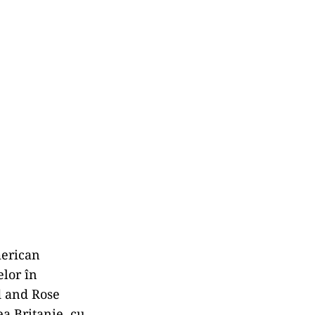
merican
elor în
ed and Rose
ea Britanie, cu