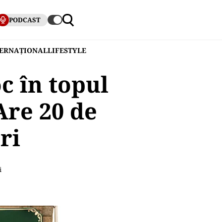
PODCAST
TERNAȚIONAL
LIFESTYLE
c în topul
Are 20 de
ri
i