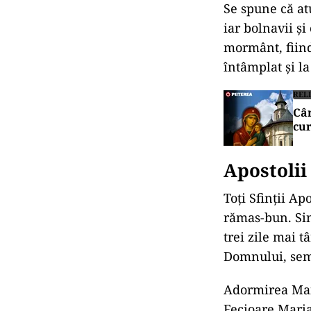
Se spune că atu
iar bolnavii ș
mormânt, fiind 
întâmplat și la
RELI
Cân
cur
Apostolii
Toți Sfinții Ap
rămas-bun. Sin
trei zile mai 
Domnului, semn
Adormirea Maic
Fecioare Maria