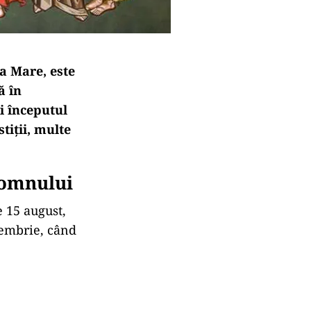
a Mare, este
ă în
i începutul
tiții, multe
Domnului
e 15 august,
tembrie, când