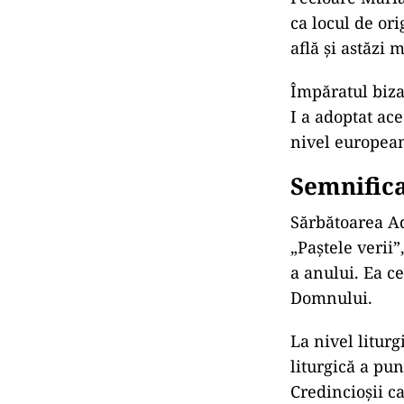
ca locul de or
află și astăzi 
Împăratul biza
I a adoptat ac
nivel europea
Semnifica
Sărbătoarea Ad
„Paștele verii
a anului. Ea c
Domnului.
La nivel litur
liturgică a pu
Credincioșii c