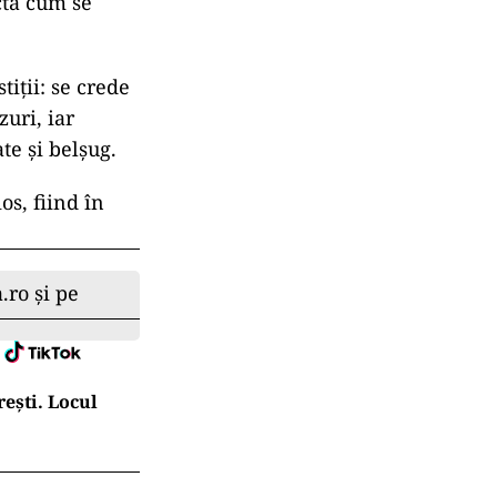
ctă cum se
tiții: se crede
zuri, iar
te și belșug.
os, fiind în
.ro și pe
ești. Locul