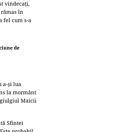
st vindecați,
a rămas în
la fel cum s-a
ciune de
 a-și lua
uns la mormânt
giulgiul Maicii
ă Sfintei
 Este probabil