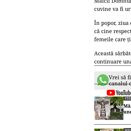
Maicii Domnulu
cuvine va fi u
În popor, ziua 
că cine respect
femeile care ți
Această sărbăto
continuare una
Vrei să f
canalul
CUL
Măn
und
NE