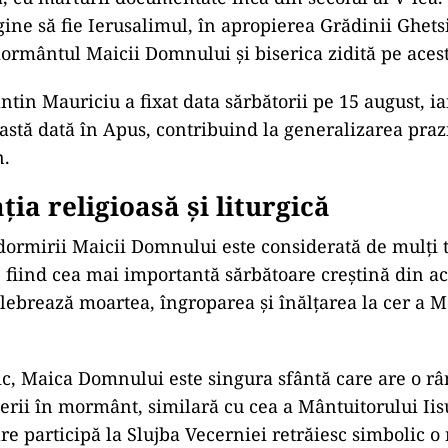
igine să fie Ierusalimul, în apropierea Grădinii Ghet
mormântul Maicii Domnului și biserica zidită pe acest
ntin Mauriciu a fixat data sărbătorii pe 15 august, i
eastă dată în Apus, contribuind la generalizarea praz
n.
ția religioasă și liturgică
ormirii Maicii Domnului este considerată de mulți t
”, fiind cea mai importantă sărbătoare creștină din a
elebrează moartea, îngroparea și înălțarea la cer a M
gic, Maica Domnului este singura sfântă care are o r
nerii în mormânt, similară cu cea a Mântuitorului Iis
are participă la Slujba Vecerniei retrăiesc simbolic 