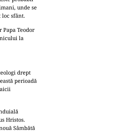
simani, unde se
 loc sfânt.
ar Papa Teodor
nicului la
eologi drept
ceastă perioadă
aicii
ânduială
us Hristos.
o nouă Sâmbătă