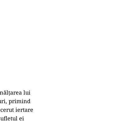
Înălțarea lui
ruri, primind
cerut iertare
ufletul ei