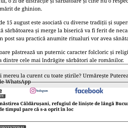
i, o zi de distracție și sărbătoare și cine nu o respe
rmărit de ghinion.
de 15 august este asociată cu diverse tradiții și supers
ă sărbătoarea și merge la biserică va fi ferit de neca
n post sau practică anumite ritualuri vor avea sănăta
are păstrează un puternic caracter folcloric și religi
 dintre cele mai îndrăgite sărbători ale românilor.
ii mereu la curent cu toate știrile? Urmărește Puterea
 de WhatsApp
TE
ăstirea Căldărușani, refugiul de liniște de lângă Bucur
e timpul pare că s-a oprit în loc
CONVENTIONAL