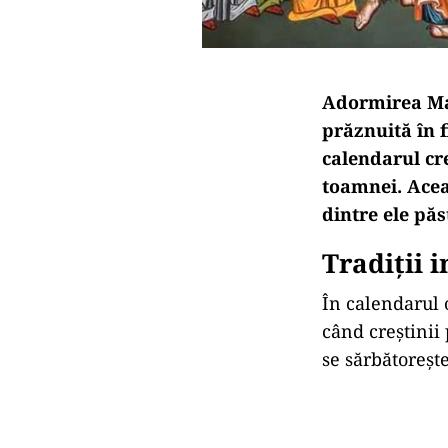
Adormirea Mai
prăznuită în 
calendarul cre
toamnei. Aceas
dintre ele păs
Tradiții
În calendarul 
când creștinii
se sărbătoreșt