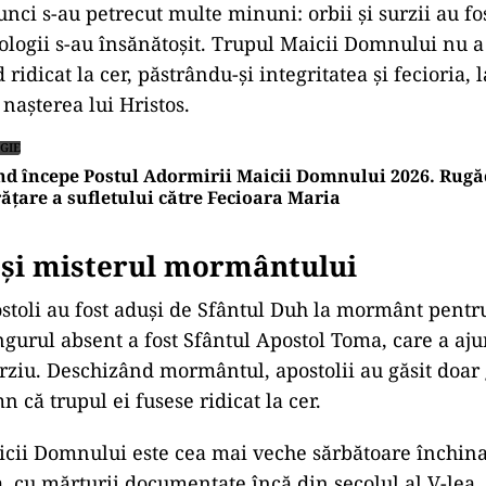
nci s-au petrecut multe minuni: orbii și surzii au fo
i ologii s-au însănătoșit. Trupul Maicii Domnului nu 
ridicat la cer, păstrându-și integritatea și fecioria, 
 nașterea lui Hristos.
GIE
d începe Postul Adormirii Maicii Domnului 2026. Rugă
ățare a sufletului către Fecioara Maria
 și misterul mormântului
ostoli au fost aduși de Sfântul Duh la mormânt pentru
gurul absent a fost Sfântul Apostol Toma, care a aj
târziu. Deschizând mormântul, apostolii au găsit doar 
 că trupul ei fusese ridicat la cer.
ii Domnului este cea mai veche sărbătoare închinat
, cu mărturii documentate încă din secolul al V-lea.