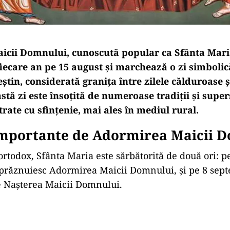
cii Domnului, cunoscută popular ca Sfânta Mari
fiecare an pe 15 august și marchează o zi simbolic
știn, considerată granița între zilele călduroase ș
tă zi este însoțită de numeroase tradiții și supers
trate cu sfințenie, mai ales în mediul rural.
 importante de Adormirea Maicii 
ortodox, Sfânta Maria este sărbătorită de două ori: p
 prăznuiesc Adormirea Maicii Domnului, și pe 8 sep
e Nașterea Maicii Domnului.
Play