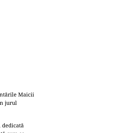
ntările Maicii
n jurul
i dedicată