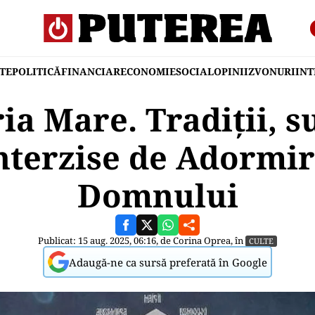
TE
POLITICĂ
FINANCIAR
ECONOMIE
SOCIAL
OPINII
ZVONURI
IN
a Mare. Tradiții, su
interzise de Adormir
Domnului
Publicat: 15 aug. 2025, 06:16, de
Corina Oprea
, în
CULTE
Adaugă-ne ca sursă preferată în Google