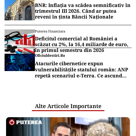
BNR: Inflația va scădea semnificativ în
trimestrul III 2026. Când ar putea
reveni în ținta Băncii Naționale
Puterea Financiara
Deficitul comercial al României a
scăzut cu 2%, la 16,4 miliarde de euro,
în primul semestru din 2026
Oficiuldestiri.ro
Atacurile cibernetice expun
vulnerabilitățile statului român: ANP
repetă scenariul e‑Terra. Ce ascund
comunicările oficiale și cine răspunde
pentru mentenanța IT a instituțiilor
publice
Alte Articole Importante