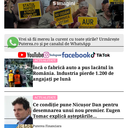
5 Imagini
Vrei să fii mereu la curent cu toate știrile? Urmărește
Puterea.ro și pe canalul de WhatsApp
ACTUALITATE
Încă o fabrică auto a pus lacătul în
România. Industria pierde 1.200 de
angajați pe lună
ACTUALITATE
Ce condiție pune Nicușor Dan pentru
desemnarea unui nou premier. Eugen
Tomac explică așteptările
președintelui
Puterea Financiara