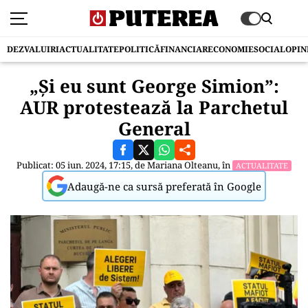
DEZVALUIRI
ACTUALITATE
POLITICĂ
FINANCIAR
ECONOMIE
SOCIAL
OPIN
„Și eu sunt George Simion”:
AUR protestează la Parchetul
General
Publicat: 05 iun. 2024, 17:15, de
Mariana Olteanu
, în
ACTUALITATE
Adaugă-ne ca sursă preferată în Google