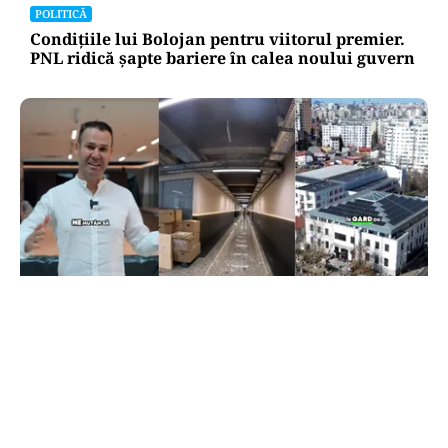
POLITICĂ
Condițiile lui Bolojan pentru viitorul premier.
PNL ridică șapte bariere în calea noului guvern
ADMINISTRATIE
Robert Negoiță se mută! Cum arată noul sediul
al Primăriei Sectorului 3, edilul a făcut turul
(VIDEO)