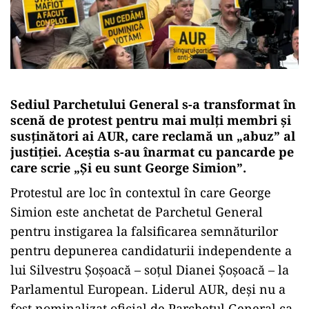
Sediul Parchetului General s-a transformat în
scenă de protest pentru mai mulți membri și
susținători ai AUR, care reclamă un „abuz” al
justiţiei. Aceștia s-au înarmat cu pancarde pe
care scrie „Şi eu sunt George Simion”.
Protestul are loc în contextul în care George
Simion este anchetat de Parchetul General
pentru instigarea la falsificarea semnăturilor
pentru depunerea candidaturii independente a
lui Silvestru Şoşoacă – soţul Dianei Şoşoacă – la
Parlamentul European. Liderul AUR, deși nu a
fost nominalizat oficial de Parchetul General ca