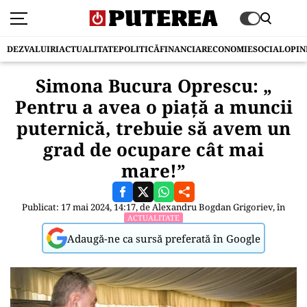
DEZVALUIRI
ACTUALITATE
POLITICĂ
FINANCIAR
ECONOMIE
SOCIAL
OPIN
Simona Bucura Oprescu: „
Pentru a avea o piață a muncii
puternică, trebuie să avem un
grad de ocupare cât mai
mare!”
Publicat: 17 mai 2024, 14:17, de
Alexandru Bogdan Grigoriev
, în
ACTUALITATE
Adaugă-ne ca sursă preferată în Google