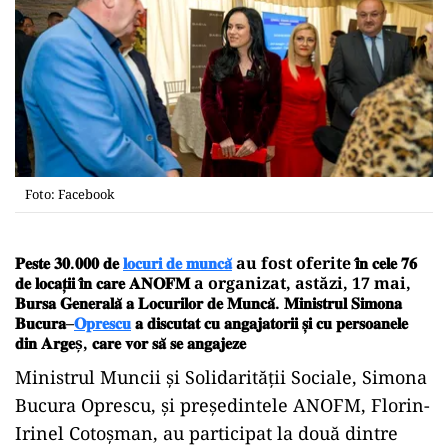
Foto: Facebook
𝐏𝐞𝐬𝐭𝐞
𝟑𝟎
.
𝟎𝟎𝟎
𝐝𝐞
𝐥𝐨𝐜𝐮𝐫𝐢
𝐝𝐞
𝐦𝐮𝐧𝐜𝐚
̆ au fost oferite
𝐢
𝐧
𝐜𝐞𝐥𝐞
𝟕𝟔
𝐝𝐞
𝐥𝐨𝐜𝐚𝐭
𝐢𝐢
𝐢
𝐧
𝐜𝐚𝐫𝐞
𝐀𝐍𝐎𝐅𝐌
a organizat, astăzi, 17 mai,
𝐁𝐮𝐫𝐬𝐚
𝐆𝐞𝐧𝐞𝐫𝐚𝐥𝐚
̆
𝐚
𝐋𝐨𝐜𝐮𝐫𝐢𝐥𝐨𝐫
𝐝𝐞
𝐌𝐮𝐧𝐜𝐚
̆.
𝐌𝐢𝐧𝐢𝐬𝐭𝐫𝐮𝐥
𝐒𝐢𝐦𝐨𝐧𝐚
𝐁𝐮𝐜𝐮𝐫𝐚
–
𝐎𝐩𝐫𝐞𝐬𝐜𝐮
𝐚
𝐝𝐢𝐬𝐜𝐮𝐭𝐚𝐭
𝐜𝐮
𝐚𝐧𝐠𝐚𝐣𝐚𝐭𝐨𝐫𝐢𝐢
𝐬
𝐢
𝐜𝐮
𝐩𝐞𝐫𝐬𝐨𝐚𝐧𝐞𝐥𝐞
𝐝𝐢𝐧 𝐀𝐫𝐠𝐞ș,
𝐜𝐚𝐫𝐞
𝐯𝐨𝐫
𝐬𝐚
̆
𝐬𝐞
𝐚𝐧𝐠𝐚𝐣𝐞𝐳𝐞
Ministrul Muncii și Solidarității Sociale, Simona
Bucura Oprescu, și președintele ANOFM, Florin-
Irinel Cotoșman, au participat la două dintre