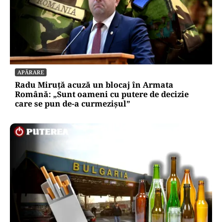
APĂRARE
Radu Miruță acuză un blocaj în Armata
Română: „Sunt oameni cu putere de decizie
care se pun de-a curmezișul”