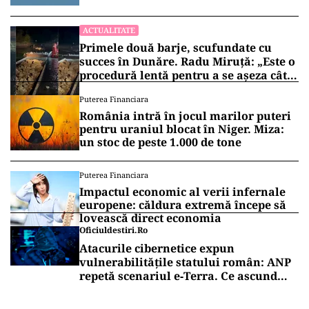
ACTUALITATE
Primele două barje, scufundate cu
succes în Dunăre. Radu Miruță: „Este o
procedură lentă pentru a se așeza cât
mai bine”
Puterea Financiara
România intră în jocul marilor puteri
pentru uraniul blocat în Niger. Miza:
un stoc de peste 1.000 de tone
Puterea Financiara
Impactul economic al verii infernale
europene: căldura extremă începe să
lovească direct economia
Oficiuldestiri.ro
Atacurile cibernetice expun
vulnerabilitățile statului român: ANP
repetă scenariul e‑Terra. Ce ascund
comunicările oficiale și cine răspunde
pentru mentenanța IT a instituțiilor