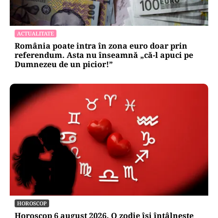
ACTUALITATE
România poate intra în zona euro doar prin
referendum. Asta nu înseamnă „că-l apuci pe
Dumnezeu de un picior!”
HOROSCOP
Horoscop 6 august 2026. O zodie își întâlnește