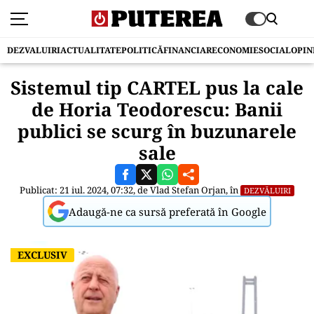
DEZVALUIRI
ACTUALITATE
POLITICĂ
FINANCIAR
ECONOMIE
SOCIAL
OPIN
Sistemul tip CARTEL pus la cale
de Horia Teodorescu: Banii
publici se scurg în buzunarele
sale
Publicat: 21 iul. 2024, 07:32, de
Vlad Stefan Orjan
, în
DEZVĂLUIRI
Adaugă-ne ca sursă preferată în Google
EXCLUSIV