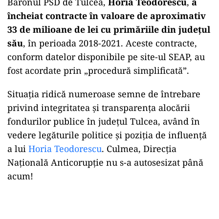
Baronul PSD de Tulcea,
Horia Teodorescu
,
a
încheiat contracte în valoare de aproximativ
33 de milioane de lei cu primăriile din județul
său
, în perioada 2018-2021. Aceste contracte,
conform datelor disponibile pe site-ul SEAP, au
fost acordate prin „procedură simplificată”.
Situația ridică numeroase semne de întrebare
privind integritatea și transparența alocării
fondurilor publice în județul Tulcea, având în
vedere legăturile politice și poziția de influență
a lui
Horia Teodorescu
. Culmea, Direcția
Națională Anticorupție nu s-a autosesizat până
acum!