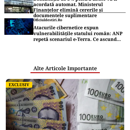
acordată automat. Ministerul
Finanțelor elimină cererile și
documentele suplimentare
Oficiuldestiri.ro
Atacurile cibernetice expun
vulnerabilitățile statului român: ANP
repetă scenariul e‑Terra. Ce ascund
comunicările oficiale și cine răspunde
pentru mentenanța IT a instituțiilor
publice
Alte Articole Importante
EXCLUSIV
EXCLUSIV