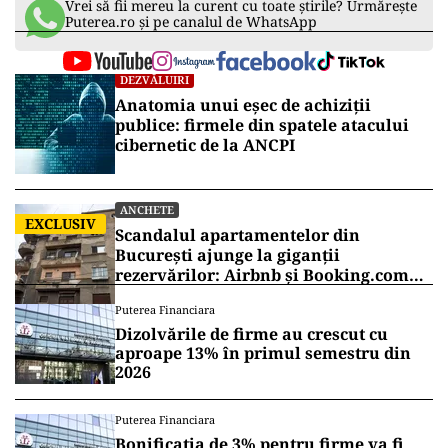
Vrei să fii mereu la curent cu toate știrile? Urmărește
Puterea.ro și pe canalul de WhatsApp
DEZVĂLUIRI
Anatomia unui eșec de achiziții
publice: firmele din spatele atacului
cibernetic de la ANCPI
ANCHETE
EXCLUSIV
Scandalul apartamentelor din
București ajunge la giganții
rezervărilor: Airbnb și Booking.com
anunță măsuri și cer respectarea legii
Puterea Financiara
Dizolvările de firme au crescut cu
aproape 13% în primul semestru din
2026
Puterea Financiara
Bonificația de 3% pentru firme va fi