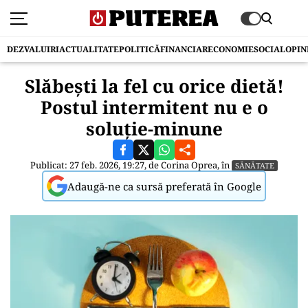
DEZVALUIRI
ACTUALITATE
POLITICĂ
FINANCIAR
ECONOMIE
SOCIAL
OPIN
Slăbești la fel cu orice dietă!
Postul intermitent nu e o
soluție-minune
Publicat: 27 feb. 2026, 19:27, de
Corina Oprea
, în
SĂNĂTATE
Adaugă-ne ca sursă preferată în Google