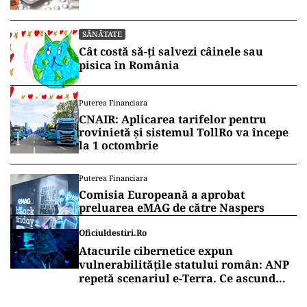
Panzcebil
SĂNĂTATE
Cât costă să-ți salvezi câinele sau
pisica în România
Puterea Financiara
CNAIR: Aplicarea tarifelor pentru
rovinietă și sistemul TollRo va începe
la 1 octombrie
Puterea Financiara
Comisia Europeană a aprobat
preluarea eMAG de către Naspers
Oficiuldestiri.ro
Atacurile cibernetice expun
vulnerabilitățile statului român: ANP
repetă scenariul e‑Terra. Ce ascund
comunicările oficiale și cine răspunde
pentru mentenanța IT a instituțiilor