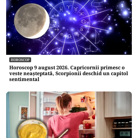
HOROSCOP
Horoscop 9 august 2026. Capricornii primesc o
veste neașteptată, Scorpionii deschid un capitol
sentimental