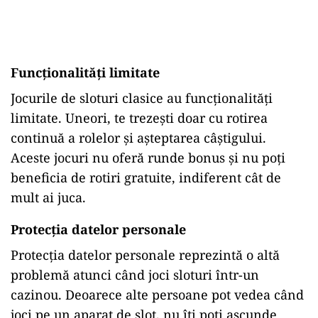
Funcționalități limitate
Jocurile de sloturi clasice au funcționalități
limitate. Uneori, te trezești doar cu rotirea
continuă a rolelor și așteptarea câștigului.
Aceste jocuri nu oferă runde bonus și nu poți
beneficia de rotiri gratuite, indiferent cât de
mult ai juca.
Protecția datelor personale
Protecția datelor personale reprezintă o altă
problemă atunci când joci sloturi într-un
cazinou. Deoarece alte persoane pot vedea când
joci pe un aparat de slot, nu îți poți ascunde