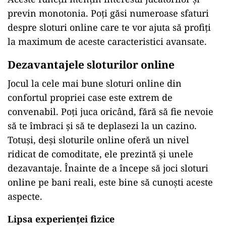
previn monotonia. Poți găsi numeroase sfaturi
despre sloturi online care te vor ajuta să profiți
la maximum de aceste caracteristici avansate.
Dezavantajele sloturilor online
Jocul la cele mai bune sloturi online din
confortul propriei case este extrem de
convenabil. Poți juca oricând, fără să fie nevoie
să te îmbraci și să te deplasezi la un cazino.
Totuși, deși sloturile online oferă un nivel
ridicat de comoditate, ele prezintă și unele
dezavantaje. Înainte de a începe să joci sloturi
online pe bani reali, este bine să cunoști aceste
aspecte.
Lipsa experienței fizice