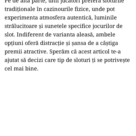
Pe de altă parte, unii jucători preferă sloturile
tradiționale în cazinourile fizice, unde pot
experimenta atmosfera autentică, luminile
strălucitoare și sunetele specifice jocurilor de
slot. Indiferent de varianta aleasă, ambele
opțiuni oferă distracție și șansa de a câștiga
premii atractive. Sperăm că acest articol te-a
ajutat să decizi care tip de sloturi ți se potrivește
cel mai bine.