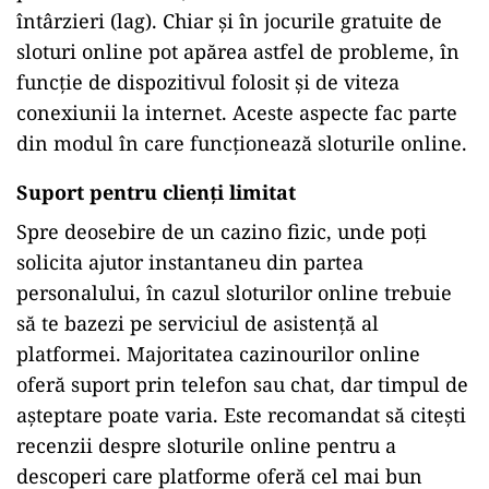
întârzieri (lag). Chiar și în jocurile gratuite de
sloturi online pot apărea astfel de probleme, în
funcție de dispozitivul folosit și de viteza
conexiunii la internet. Aceste aspecte fac parte
din modul în care funcționează sloturile online.
Suport pentru clienți limitat
Spre deosebire de un cazino fizic, unde poți
solicita ajutor instantaneu din partea
personalului, în cazul sloturilor online trebuie
să te bazezi pe serviciul de asistență al
platformei. Majoritatea cazinourilor online
oferă suport prin telefon sau chat, dar timpul de
așteptare poate varia. Este recomandat să citești
recenzii despre sloturile online pentru a
descoperi care platforme oferă cel mai bun