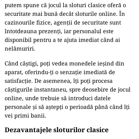
putem spune că jocul la sloturi clasice oferă o
securitate mai bună decât sloturile online. În
cazinourile fizice, agenții de securitate sunt
întotdeauna prezenți, iar personalul este
disponibil pentru a te ajuta imediat când ai
nelămuriri.
Când câștigi, poți vedea monedele ieșind din
aparat, oferindu-ți o senzație imediată de
satisfacție. De asemenea, îți poți procesa
câștigurile instantaneu, spre deosebire de jocul
online, unde trebuie să introduci datele
personale și să aștepți o perioadă până când îți
vei primi banii.
Dezavantajele sloturilor clasice