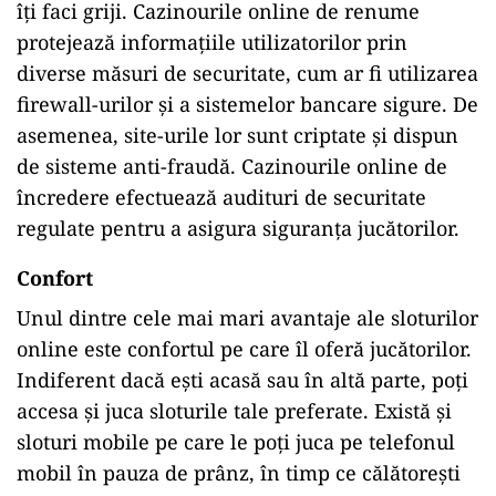
îți faci griji. Cazinourile online de renume
protejează informațiile utilizatorilor prin
diverse măsuri de securitate, cum ar fi utilizarea
firewall-urilor și a sistemelor bancare sigure. De
asemenea, site-urile lor sunt criptate și dispun
de sisteme anti-fraudă. Cazinourile online de
încredere efectuează audituri de securitate
regulate pentru a asigura siguranța jucătorilor.
Confort
Unul dintre cele mai mari avantaje ale sloturilor
online este confortul pe care îl oferă jucătorilor.
Indiferent dacă ești acasă sau în altă parte, poți
accesa și juca sloturile tale preferate. Există și
sloturi mobile pe care le poți juca pe telefonul
mobil în pauza de prânz, în timp ce călătorești