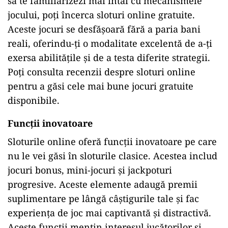
să te familiarizezi mai întâi cu mecanismele
jocului, poți încerca sloturi online gratuite.
Aceste jocuri se desfășoară fără a paria bani
reali, oferindu-ți o modalitate excelentă de a-ți
exersa abilitățile și de a testa diferite strategii.
Poți consulta recenzii despre sloturi online
pentru a găsi cele mai bune jocuri gratuite
disponibile.
Funcții inovatoare
Sloturile online oferă funcții inovatoare pe care
nu le vei găsi în sloturile clasice. Acestea includ
jocuri bonus, mini-jocuri și jackpoturi
progresive. Aceste elemente adaugă premii
suplimentare pe lângă câștigurile tale și fac
experiența de joc mai captivantă și distractivă.
Aceste funcții mențin interesul jucătorilor și