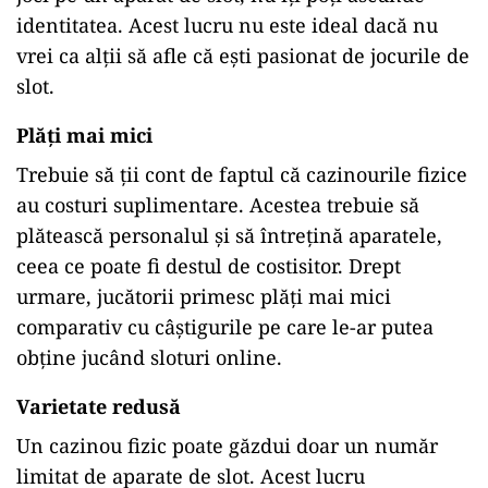
identitatea. Acest lucru nu este ideal dacă nu
vrei ca alții să afle că ești pasionat de jocurile de
slot.
Plăți mai mici
Trebuie să ții cont de faptul că cazinourile fizice
au costuri suplimentare. Acestea trebuie să
plătească personalul și să întrețină aparatele,
ceea ce poate fi destul de costisitor. Drept
urmare, jucătorii primesc plăți mai mici
comparativ cu câștigurile pe care le-ar putea
obține jucând sloturi online.
Varietate redusă
Un cazinou fizic poate găzdui doar un număr
limitat de aparate de slot. Acest lucru