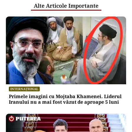
Alte Articole Importante
INTERNAȚIONAL
Primele imagini cu Mojtaba Khamenei. Liderul
Iranului nu a mai fost văzut de aproape 5 luni