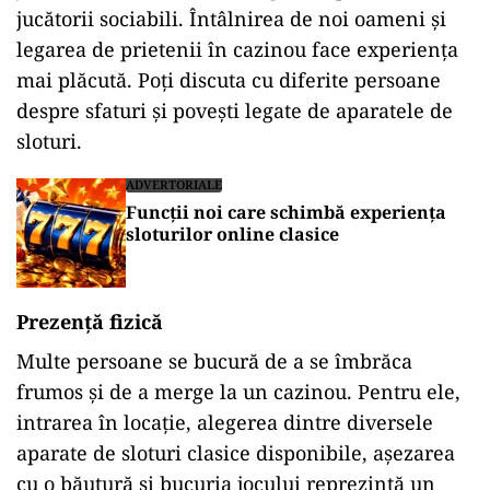
jucătorii sociabili. Întâlnirea de noi oameni și
legarea de prietenii în cazinou face experiența
mai plăcută. Poți discuta cu diferite persoane
despre sfaturi și povești legate de aparatele de
sloturi.
ADVERTORIALE
Funcții noi care schimbă experiența
sloturilor online clasice
Prezență fizică
Multe persoane se bucură de a se îmbrăca
frumos și de a merge la un cazinou. Pentru ele,
intrarea în locație, alegerea dintre diversele
aparate de sloturi clasice disponibile, așezarea
cu o băutură și bucuria jocului reprezintă un