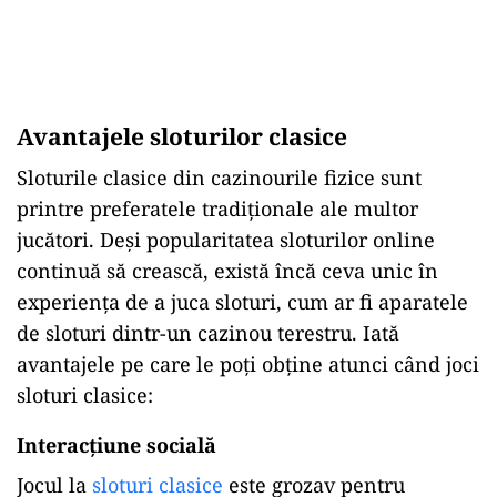
Avantajele sloturilor clasice
Sloturile clasice din cazinourile fizice sunt
printre preferatele tradiționale ale multor
jucători. Deși popularitatea sloturilor online
continuă să crească, există încă ceva unic în
experiența de a juca sloturi, cum ar fi aparatele
de sloturi dintr-un cazinou terestru. Iată
avantajele pe care le poți obține atunci când joci
sloturi clasice:
Interacțiune socială
Jocul la
sloturi clasice
este grozav pentru