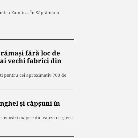
 Dumitru Zamfira. În Săptămâna
 rămaşi fără loc de
i vechi fabrici din
şti pentru cei aproximativ 700 de
anghel și căpșuni în
rovocări majore din cauza creșterii