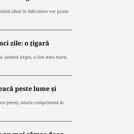
nii aflaţi în dificultate vor primi
ci zile: o țigară
, județul Argeș, a fost stins marți
eacă peste lume și
spre pereți, istorie comprimată în