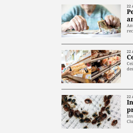
22 
P
an
Anu
rec
22 
C
Cei
de
22 
I
p
Inv
Cl