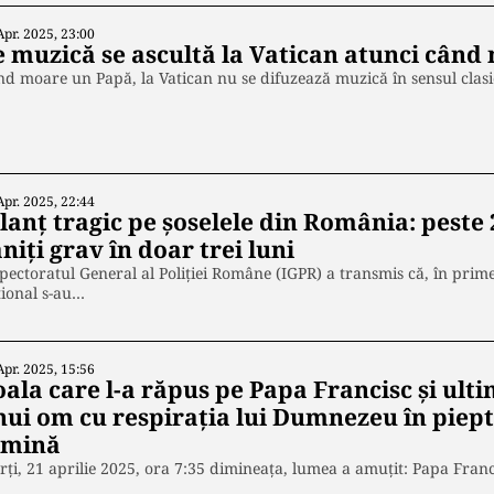
Apr. 2025, 23:00
e muzică se ascultă la Vatican atunci cân
d moare un Papă, la Vatican nu se difuzează muzică în sensul clas
Apr. 2025, 22:44
lanț tragic pe șoselele din România: peste 
niți grav în doar trei luni
pectoratul General al Poliției Române (IGPR) a transmis că, în primel
ional s-au…
Apr. 2025, 15:56
oala care l-a răpus pe Papa Francisc și ult
nui om cu respirația lui Dumnezeu în piept
umină
ți, 21 aprilie 2025, ora 7:35 dimineața, lumea a amuțit: Papa Franci
…