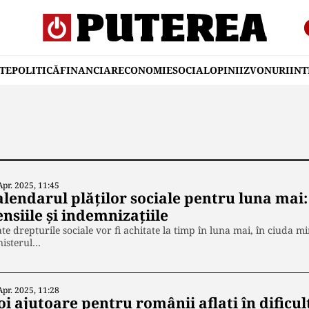
TE
POLITICĂ
FINANCIAR
ECONOMIE
SOCIAL
OPINII
ZVONURI
IN
Apr. 2025, 11:45
lendarul plăților sociale pentru luna mai: 
nsiile și indemnizațiile
te drepturile sociale vor fi achitate la timp în luna mai, în ciuda m
nisterul…
Apr. 2025, 11:28
oi ajutoare pentru românii aflaţi în dificu