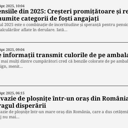
Apr. 2025, 10:04
ensiile din 2025: Creșteri promițătoare și 
umite categorii de foști angajați
l 2025 este o combinație de incertitudine și speranță pentru pensio
alculărilor aflate în derulare. Iată…
Apr. 2025, 09:04
e informații transmit culorile de pe ambala
 mai mulți dintre cumpărători cred că benzile colorate de pe ambal
sign, menit…
Apr. 2025, 06:15
nvazie de ploșnițe într-un oraș din Români
ragul disperării
azie de ploșnițe într-un mare oraș din România, care a dus cetățenii
uj nu mai…