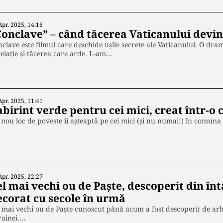
Apr. 2025, 14:16
Conclave” – când tăcerea Vaticanului devin
clave este filmul care deschide ușile secrete ale Vaticanului. O dra
elație și tăcerea care arde. L-am…
Apr. 2025, 11:41
abirint verde pentru cei mici, creat într-o
nou loc de poveste îi așteaptă pe cei mici (și nu numai!) în comuna P
Apr. 2025, 22:27
l mai vechi ou de Paște, descoperit din în
ecorat cu secole în urmă
 mai vechi ou de Paște cunoscut până acum a fost descoperit de arhe
rainei.…