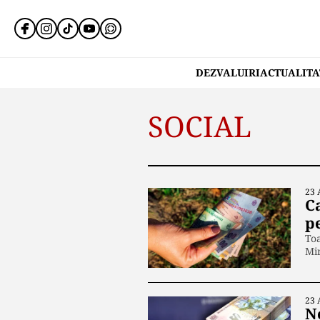
DEZVALUIRI
ACTUALITA
SOCIAL
23 
Ca
pe
Toa
Mi
23 
N