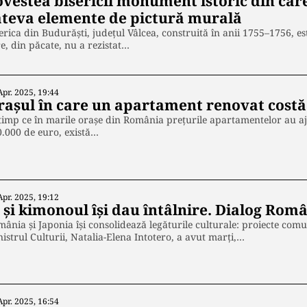
ovestea bisericii monument istoric din ca
âteva elemente de pictură murală
erica din Budurăști, județul Vâlcea, construită în anii 1755–1756,
e, din păcate, nu a rezistat…
Apr. 2025, 19:44
rașul în care un apartament renovat costă
timp ce în marile orașe din România prețurile apartamentelor au a
.000 de euro, există…
Apr. 2025, 19:12
a și kimonoul își dau întâlnire. Dialog Rom
ânia și Japonia își consolidează legăturile culturale: proiecte com
istrul Culturii, Natalia-Elena Intotero, a avut marți,…
Apr. 2025, 16:54