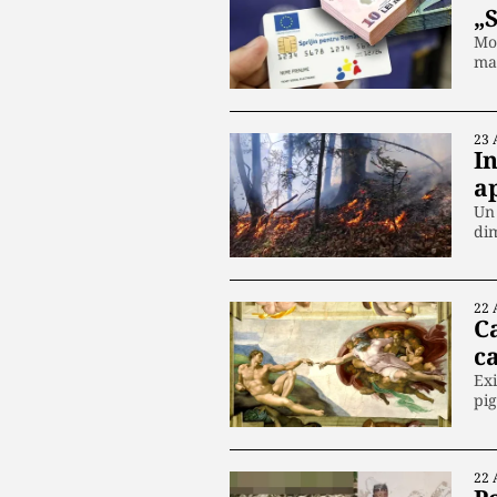
„
Mod
mai
23 
In
a
Un 
di
22 
C
ca
Exi
pig
22 