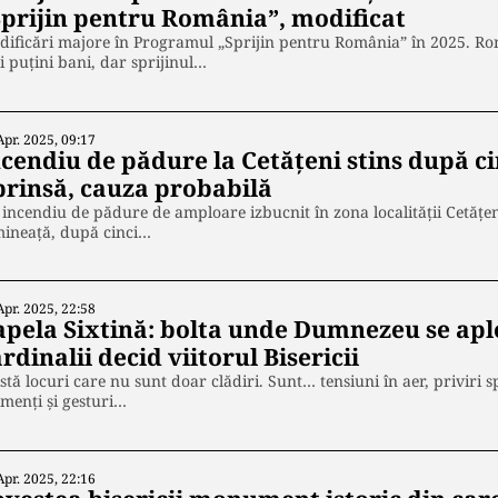
Sprijin pentru România”, modificat
ificări majore în Programul „Sprijin pentru România” în 2025. Româ
 puțini bani, dar sprijinul…
Apr. 2025, 09:17
cendiu de pădure la Cetățeni stins după cin
prinsă, cauza probabilă
incendiu de pădure de amploare izbucnit în zona localității Cetățeni
mineață, după cinci…
Apr. 2025, 22:58
apela Sixtină: bolta unde Dumnezeu se apl
rdinalii decid viitorul Bisericii
stă locuri care nu sunt doar clădiri. Sunt… tensiuni în aer, priviri 
menți și gesturi…
Apr. 2025, 22:16