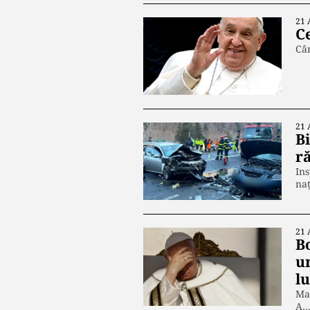
21 
C
Cân
21 
Bi
ră
Ins
naț
21 
B
u
l
Mar
A