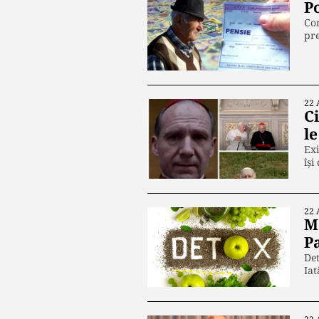
P
Com
pre
22 
Ci
le
Exi
își
22 
M
P
Det
Iat