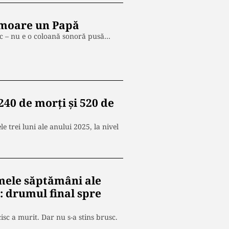
d moare un Papă
ic – nu e o coloană sonoră pusă…
240 de morți și 520 de
e trei luni ale anului 2025, la nivel
imele săptămâni ale
: drumul final spre
sc a murit. Dar nu s-a stins brusc.