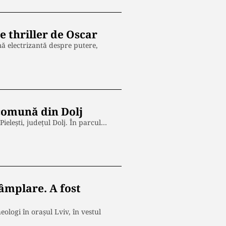
e thriller de Oscar
mă electrizantă despre putere,
 comună din Dolj
ielești, județul Dolj. În parcul…
tâmplare. A fost
ologi în orașul Lviv, în vestul