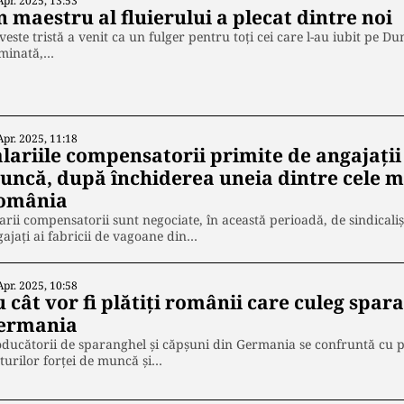
Apr. 2025, 13:53
 maestru al fluierului a plecat dintre noi
veste tristă a venit ca un fulger pentru toți cei care l-au iubit pe
minată,…
Apr. 2025, 11:18
alariile compensatorii primite de angajaţii
uncă, după închiderea uneia dintre cele ma
omânia
arii compensatorii sunt negociate, în această perioadă, de sindicali
ajaţi ai fabricii de vagoane din…
Apr. 2025, 10:58
 cât vor fi plătiți românii care culeg spar
ermania
ducătorii de sparanghel și căpșuni din Germania se confruntă cu p
turilor forței de muncă și…