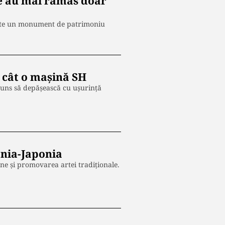
re au mai rămas doar
 este un monument de patrimoniu
 cât o mașină SH
juns să depășească cu ușurință
ânia-Japonia
une și promovarea artei tradiționale.