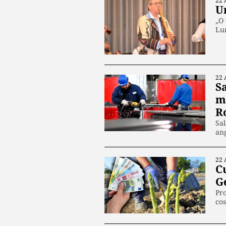
22 
Un
„O 
Lu
22 
S
m
R
Sal
ang
22 
Cu
G
Pro
cos