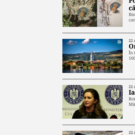
P
c
Bis
car
22 
O
În 
100
22 
I
Rom
Min
22 