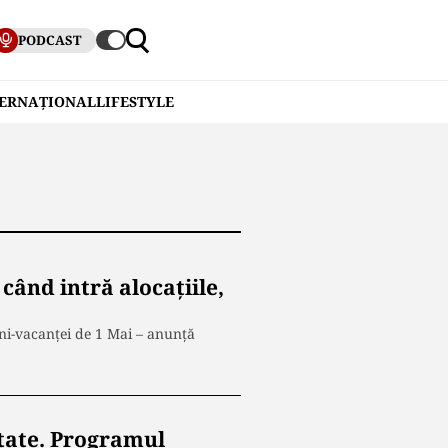
PODCAST
TERNAȚIONAL
LIFESTYLE
când intră alocațiile,
ini-vacanței de 1 Mai – anunță
ltate. Programul