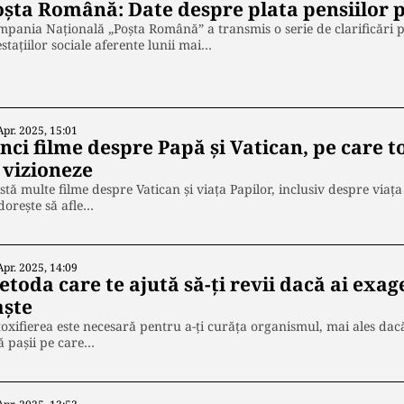
oșta Română: Date despre plata pensiilor 
pania Națională „Poșta Română” a transmis o serie de clarificări pr
stațiilor sociale aferente lunii mai…
Apr. 2025, 15:01
nci filme despre Papă și Vatican, pe care 
 vizioneze
stă multe filme despre Vatican și viața Papilor, inclusiv despre viaț
 dorește să afle…
Apr. 2025, 14:09
etoda care te ajută să-ți revii dacă ai exa
aște
oxifierea este necesară pentru a-ți curăța organismul, mai ales da
ă pașii pe care…