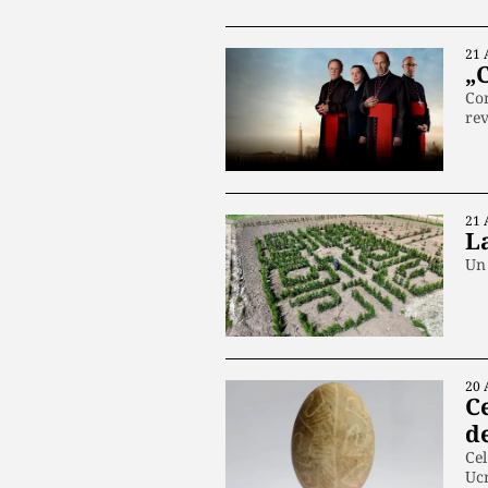
21 
„
Con
rev
21 
L
Un 
20 
Ce
d
Cel
Uc