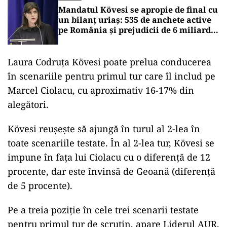
Mandatul Kövesi se apropie de final cu
un bilanț uriaș: 535 de anchete active
pe România și prejudicii de 6 miliarde
de euro
Laura Codruța Kövesi poate prelua conducerea
în scenariile pentru primul tur care îl includ pe
Marcel Ciolacu, cu aproximativ 16-17% din
alegători.
Kövesi reușește să ajungă în turul al 2-lea în
toate scenariile testate. În al 2-lea tur, Kövesi se
impune în fața lui Ciolacu cu o diferență de 12
procente, dar este învinsă de Geoană (diferență
de 5 procente).
Pe a treia poziție în cele trei scenarii testate
pentru primul tur de scrutin, apare Liderul AUR,