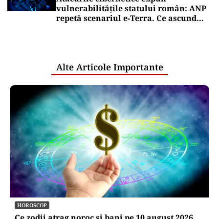
vulnerabilitățile statului român: ANP
repetă scenariul e‑Terra. Ce ascund
comunicările oficiale și cine răspunde
pentru mentenanța IT a instituțiilor
publice
Alte Articole Importante
HOROSCOP
Ce zodii atrag noroc și bani pe 10 august 2026,