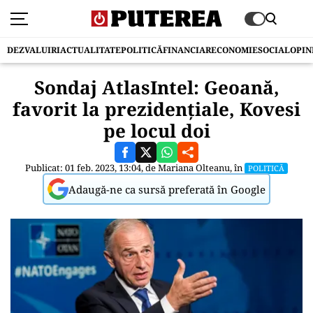
DEZVALUIRI
ACTUALITATE
POLITICĂ
FINANCIAR
ECONOMIE
SOCIAL
OPIN
Sondaj AtlasIntel: Geoană,
favorit la prezidențiale, Kovesi
pe locul doi
Publicat: 01 feb. 2023, 13:04, de
Mariana Olteanu
, în
POLITICĂ
Adaugă-ne ca sursă preferată în Google