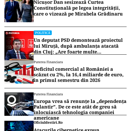
Nicușor Dan sesizează Curtea
Constituțională pe legea integrității,
care o vizează pe Mirabela Grădinaru
POLITICĂ
Un deputat PSD demontează proiectul
lui Miruță, după ambulanța atacată
din Cluj: „Are foarte multe
neajunsuri”
Puterea Financiara
Deficitul comercial al României a
scăzut cu 2%, la 16,4 miliarde de euro,
în primul semestru din 2026
Puterea Financiara
Europa vrea să renunțe la „dependența
Palantir”. De ce este atât de greu să
înlocuiască tehnologia companiei
americane
Oficiuldestiri.ro
Atacurile cibernetice expun