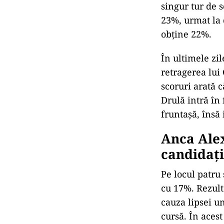
singur tur de s
23%, urmat la 
obține 22%.
În ultimele zi
retragerea lui 
scoruri arată c
Drulă intră în 
fruntașă, însă
Anca Alex
candidați
Pe locul patru
cu 17%. Rezulta
cauza lipsei u
cursă. În aces