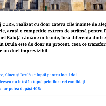
CURS, realizat cu doar câteva zile înainte de aleg
ie, arată o competiție extrem de strânsă pentru 
iel Băluță rămâne în frunte, însă diferența dintr
in Drulă este de doar un procent, ceea ce transfo
r-un duel imprevizibil.
e, Ciucu și Drulă se luptă pentru locul doi
escu nu intră în topul primilor trei candidați
ot ar putea depăși 40%