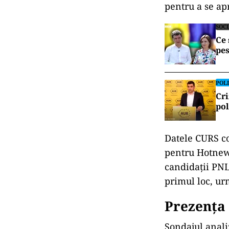
pentru a se ap
SOC
Ce 
pes
POLI
Cri
pol
Datele CURS co
pentru Hotnews
candidații PNL
primul loc, ur
Prezența 
Sondajul analiz