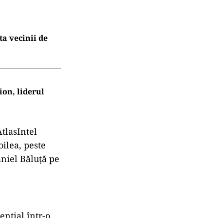
a vecinii de
ion, liderul
AtlasIntel
ilea, peste
aniel Băluță pe
ențial într-o