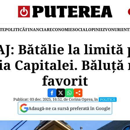
TE
POLITICĂ
FINANCIAR
ECONOMIE
SOCIAL
OPINII
ZVONURI
IN
: Bătălie la limită
a Capitalei. Băluț
favorit
Publicat: 03 dec. 2025, 16:52, de
Corina Oprea
, în
POLITICĂ
Adaugă-ne ca sursă preferată în Google