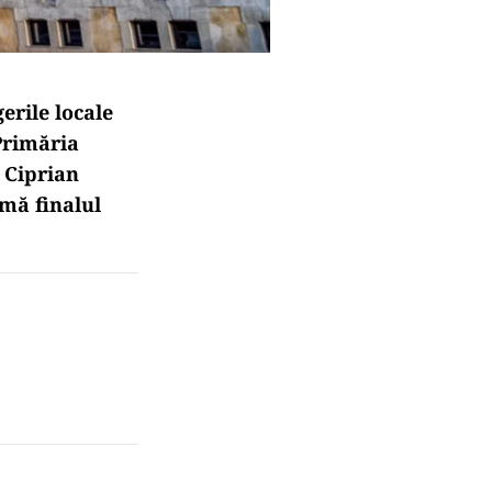
erile locale
Primăria
e Ciprian
rmă finalul