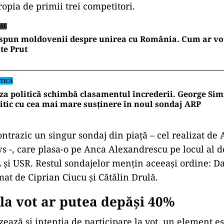
ropia de primii trei competitori.
IAL
spun moldovenii despre unirea cu România. Cum ar vot
te Prut
TICĂ
za politică schimbă clasamentul încrederii. George Sim
itic cu cea mai mare susținere în noul sondaj ARP
ntrazic un singur sondaj din piață – cel realizat de 
 -, care plasa-o pe Anca Alexandrescu pe locul al do
 și USR. Restul sondajelor mențin aceeași ordine: D
mat de Ciprian Ciucu și Cătălin Drulă.
la vot ar putea depăși 40%
ează și intenția de participare la vot, un element es