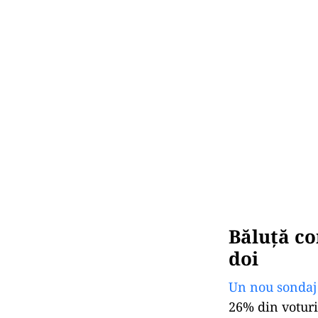
Băluță co
doi
Un nou sonda
26% din voturi 