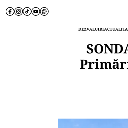
DEZVALUIRI
ACTUALITA
SONDAJ
Primări