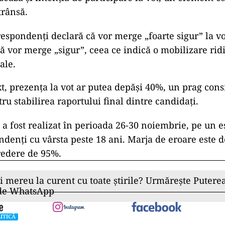
trânsă.
espondenți declară că vor merge „foarte sigur” la vo
ă vor merge „sigur”, ceea ce indică o mobilizare rid
ale.
xt, prezența la vot ar putea depăși 40%, un prag cons
ru stabilirea raportului final dintre candidați.
a fost realizat în perioada 26-30 noiembrie, pe un 
ndenți cu vârsta peste 18 ani. Marja de eroare este d
redere de 95%.
ii mereu la curent cu toate știrile? Urmărește Puterea
 de WhatsApp
ITICĂ