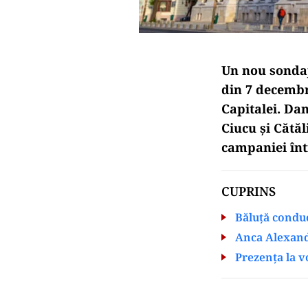
Un nou sondaj 
din 7 decembr
Capitalei. Dan
Ciucu și Cătăl
campaniei înt
CUPRINS
Băluță conduc
Anca Alexandr
Prezența la v