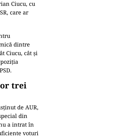
rian Ciucu, cu
SR, care ar
ntru
 mică dintre
t Ciucu, cât și
 poziția
 PSD.
or trei
usținut de AUR,
special din
nu a intrat în
ficiente voturi