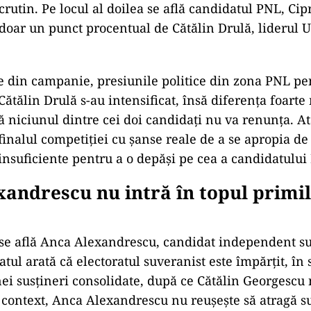
crutin. Pe locul al doilea se află candidatul PNL, Cip
doar un punct procentual de Cătălin Drulă, liderul U
le din campanie, presiunile politice din zona PNL pe
Cătălin Drulă s-au intensificat, însă diferența foarte
ă niciunul dintre cei doi candidați nu va renunța. Atâ
finalul competiției cu șanse reale de a se apropia de
 insuficiente pentru a o depăși pe cea a candidatului
andrescu nu intră în topul primil
 se află Anca Alexandrescu, candidat independent s
tul arată că electoratul suveranist este împărțit, în 
nei susțineri consolidate, după ce Cătălin Georgescu 
t context, Anca Alexandrescu nu reușește să atragă su