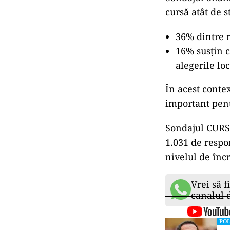
cursă atât de s
36% dintre r
16% susțin c
alegerile loc
În acest conte
important pent
Sondajul CURS 
1.031 de respo
nivelul de înc
Vrei să f
canalul
POL