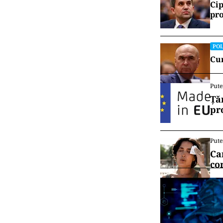
Cip
pro
POL
Cum
Pute
Ță
pr
Pute
Ca
co