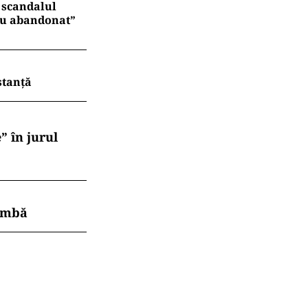
n scandalul
 nu abandonat”
stanță
” în jurul
himbă