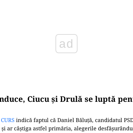
Play
nduce, Ciucu și Drulă se luptă pen
j CURS
indică faptul că Daniel Băluță, candidatul PSD
și ar câștiga astfel primăria, alegerile desfășurându