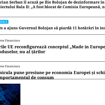
rian Șerban îl acuză pe Ilie Bolojan de dezinformare î
iectului Bala II: „A fost blocat de Comisia Europeană,
ITICĂ
 a ajuns Guvernul Bolojan să piardă 11 hotărâri în in
rea Financiara
rile UE reconfigurează conceptul „Made in Europe
oduselor, nu al țărilor
rea Financiara
nicula pune presiune pe economia Europei și sc
mportamentul de consum