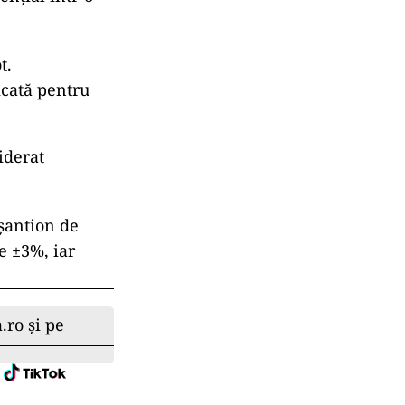
t.
icată pentru
iderat
eșantion de
e ±3%, iar
.ro și pe