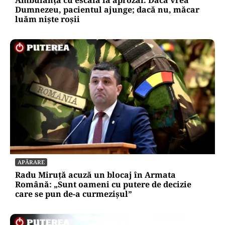
Dumnezeu, pacientul ajunge; dacă nu, măcar
luăm niște roșii
APĂRARE
Radu Miruță acuză un blocaj în Armata
Română: „Sunt oameni cu putere de decizie
care se pun de-a curmezișul”