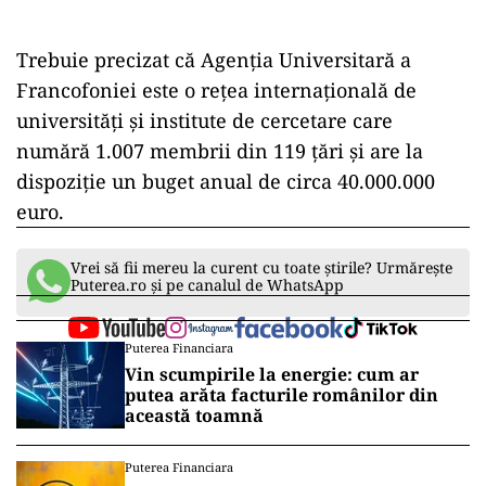
Trebuie precizat că Agenția Universitară a
Francofoniei este o rețea internațională de
universități și institute de cercetare care
numără 1.007 membrii din 119 țări și are la
dispoziție un buget anual de circa 40.000.000
euro.
Vrei să fii mereu la curent cu toate știrile? Urmărește
Puterea.ro și pe canalul de WhatsApp
Puterea Financiara
Vin scumpirile la energie: cum ar
putea arăta facturile românilor din
această toamnă
Puterea Financiara