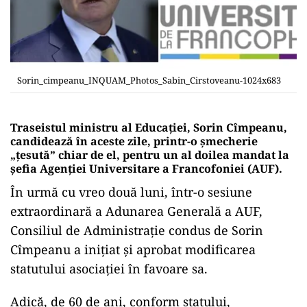
Sorin_cimpeanu_INQUAM_Photos_Sabin_Cirstoveanu-1024x683
Traseistul ministru al Educației, Sorin Cîmpeanu,
candidează în aceste zile, printr-o șmecherie
„țesută” chiar de el, pentru un al doilea mandat la
șefia Agenției Universitare a Francofoniei (AUF).
În urmă cu vreo două luni, într-o sesiune
extraordinară a Adunarea Generală a AUF,
Consiliul de Administrație condus de Sorin
Cîmpeanu a inițiat și aprobat modificarea
statutului asociației în favoare sa.
Adică, de 60 de ani, conform statului,