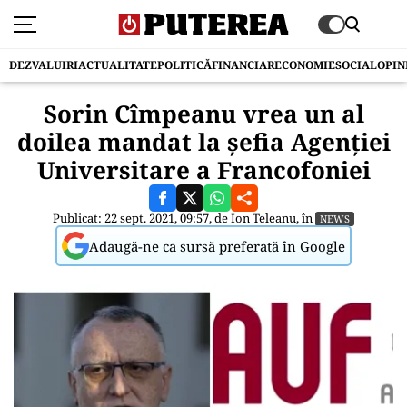
DEZVALUIRI
ACTUALITATE
POLITICĂ
FINANCIAR
ECONOMIE
SOCIAL
OPIN
Sorin Cîmpeanu vrea un al
doilea mandat la șefia Agenției
Universitare a Francofoniei
Publicat: 22 sept. 2021, 09:57, de
Ion Teleanu
, în
NEWS
Adaugă-ne ca sursă preferată în Google