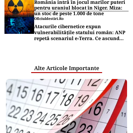
România intră în jocul marilor puteri
pentru uraniul blocat în Niger. Miza:
un stoc de peste 1.000 de tone
Oficiuldestiri.ro
Atacurile cibernetice expun
vulnerabilitățile statului român: ANP
repetă scenariul e‑Terra. Ce ascund
comunicările oficiale și cine răspunde
pentru mentenanța IT a instituțiilor
publice
Alte Articole Importante