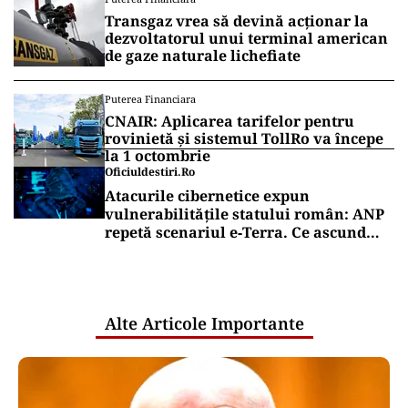
Puterea.ro și pe canalul de WhatsApp
ACTUALITATE
Groapă de trei metri lângă Palatul
Cotroceni. O cântăreață a rămas cu
mașina blocata în mijlocul Capitalei:
„Am căzut în groapa asta”
ACTUALITATE
20 de grătare și sute de metri de mese:
cum a intrat Selly în Guinness World
Records la Nibiru
Puterea Financiara
Transgaz vrea să devină acționar la
dezvoltatorul unui terminal american
de gaze naturale lichefiate
Puterea Financiara
CNAIR: Aplicarea tarifelor pentru
rovinietă și sistemul TollRo va începe