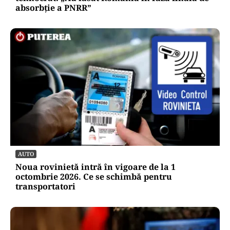
POLITICĂ
Bolojan acuză PSD și AUR. PNL vrea premier
tehnocrat: „Au lăsat România în faza finală de
absorbţie a PNRR”