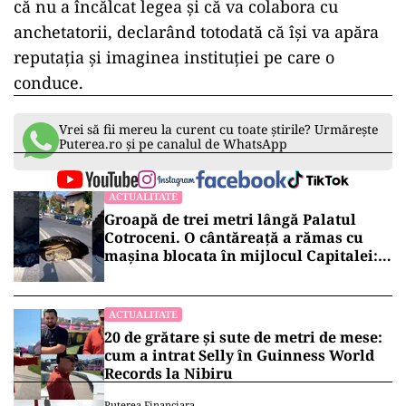
Vlad Gheorghiță a fost numit în funcție în 2023,
prin decret prezidențial, iar mandatul său
urmează să se încheie anul viitor. De cealaltă
parte, generalul Iulian Berdilă, vizat și el de
anchetă, a ocupat anterior funcția de șef al
Forțelor Terestre și este în prezent adjunct al
șefului Armatei.
La câteva ore după audieri, generalul
Gheorghiță a transmis public, tot pe Facebook,
că nu a încălcat legea și că va colabora cu
anchetatorii, declarând totodată că își va apăra
reputația și imaginea instituției pe care o
conduce.
Vrei să fii mereu la curent cu toate știrile? Urmărește