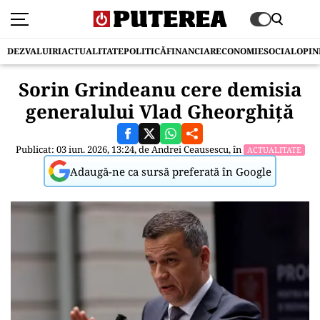
DEZVALUIRI
ACTUALITATE
POLITICĂ
FINANCIAR
ECONOMIE
SOCIAL
OPIN
Sorin Grindeanu cere demisia
generalului Vlad Gheorghiță
Publicat: 03 iun. 2026, 13:24, de
Andrei Ceausescu
, în
ACTUALITATE
Adaugă-ne ca sursă preferată în Google