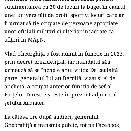
Generalul Vlad Gheorghiță a fost audiat marți la
DNA timp de aproximativ două ore, fiind pus
sub acuzare pentru fapte de corupție. La ieșirea
de la audieri, acesta a refuzat să ofere declarații
în fața presei.
Procurorii susțin că șeful Statului Major ar fi
coordonat un demers considerat ilegal, pus în
aplicare de adjunctul său, generalul Iulian
Berdilă. Acesta din urmă ar fi transmis o
solicitare către Ministerul Educației pentru
suplimentarea cu 20 de locuri la buget în cadrul
unei universități de profil sportiv, locuri care ar
fi urmat să fie ocupate de persoane apropiate
unor oficiali militari și ulterior încadrate ca
ofițeri în MApN.