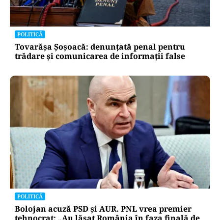
POLITICĂ
Un lider USR îl critică dur pe Ilie Bolojan: Un
liberal nu crește taxele
POLITICĂ
Tovarășa Șoșoacă: denunțată penal pentru
trădare și comunicarea de informații false