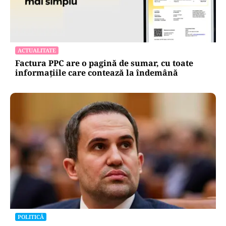
ACTUALITATE
Spionaj pentru Rusia: o româncă de 45 de ani,
arestată în Germania. Misiunea ar fi vizat un
asasinat
ACTUALITATE
Factura PPC are o pagină de sumar, cu toate
informațiile care contează la îndemână