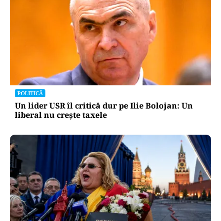
la 1 octombrie
Oficiuldestiri.ro
Atacurile cibernetice expun
vulnerabilitățile statului român: ANP
repetă scenariul e‑Terra. Ce ascund
comunicările oficiale și cine răspunde
pentru mentenanța IT a instituțiilor
publice
Alte Articole Importante