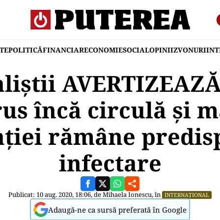
TE
POLITICĂ
FINANCIAR
ECONOMIE
SOCIAL
OPINII
ZVONURI
IN
aliștii AVERTIZEAZĂ
us încă circulă şi m
ţiei rămâne predis
infectare
Publicat: 10 aug. 2020, 18:06, de
Mihaela Ionescu
, în
INTERNAȚIONAL
Adaugă-ne ca sursă preferată în Google