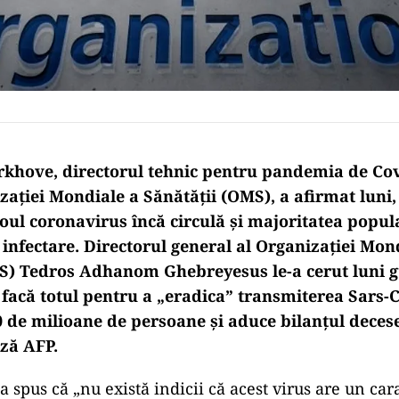
khove, directorul tehnic pentru pandemia de Cov
aţiei Mondiale a Sănătăţii (OMS), a afirmat luni, 
noul coronavirus încă circulă şi majoritatea popu
 infectare. Directorul general al Organizaţiei Mon
S) Tedros Adhanom Ghebreyesus le-a cerut luni g
 facă totul pentru a „eradica” transmiterea Sars-C
 de milioane de persoane şi aduce bilanţul decese
ază AFP.
 spus că „nu există indicii că acest virus are un car