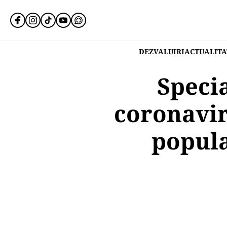
DEZVALUIRI
ACTUALITA
Speci
coronavir
popula