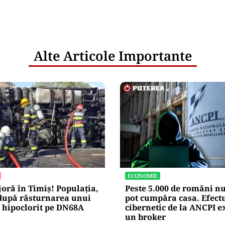
mportamentul de consum
netice
litățile
: ANP
l e‑Terra.
nicările
e răspunde
nța IT a
blice