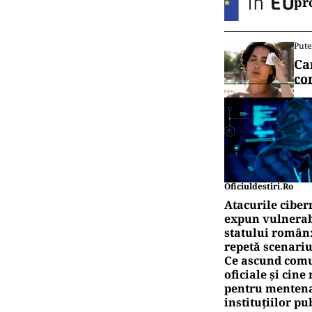
Vrei să f
canalul
IN
Al-
lu
IN
O b
im
Pute
Ță
pr
Pute
Ca