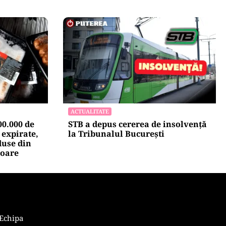
POLITICĂ
 își mai
Lovitură pentru legea ANI: USR și
l atacului
PNL au sesizat CCR. Decizia poate
xplicat de
influența banii din PNRR