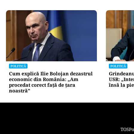
POLITICĂ
ACTUALITATE
Pericol de blackout? Guvernul
Alertă maj
activează măsurile de criză și
evacuată 
pregătește limitarea consumului
camion cu
de energie