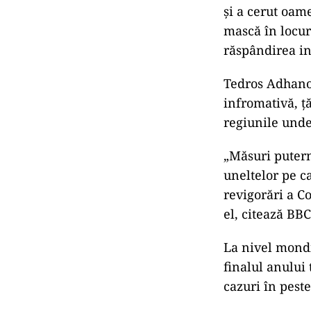
şi a cerut oame
mască în locuri
răspândirea in