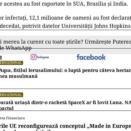
 Ghebreyesus, directorul OMS, a lăudat, la aceeaşi
ările care au luat decizia de a implementa carantina 
 au fost înregistrate creşteri ale numărului de cazuri
ice şi precise ca acestea, în combinaţie cu utilizarea
re le avem la dispoziţie, reprezintă cheia prevenirii
vid-19 şi permit societăţilor să se redeschidă în sigu
, potrivit News.ro.
al, de la descoperirea noului coronavirus în Wuhan 
trecut, au fost înregistrate oficial aproximativ 20 de
 190 de ţări.
 acestea au fost raportate în SUA, Brazilia şi India.
or infectaţi, 12,1 milioane de oameni au fost declaraţ
decedat, potrivit datelor Universităţii Johns Hopkins