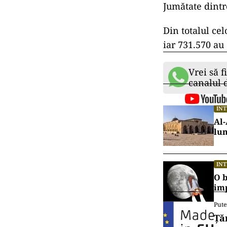
Tedros Adhanom
infromativă, ţ
regiunile unde
„Măsuri putern
uneltelor pe ca
revigorări a Co
el, citează BBC
La nivel mondi
finalul anului 
cazuri în peste
Jumătate dintre
Din totalul cel
iar 731.570 au 