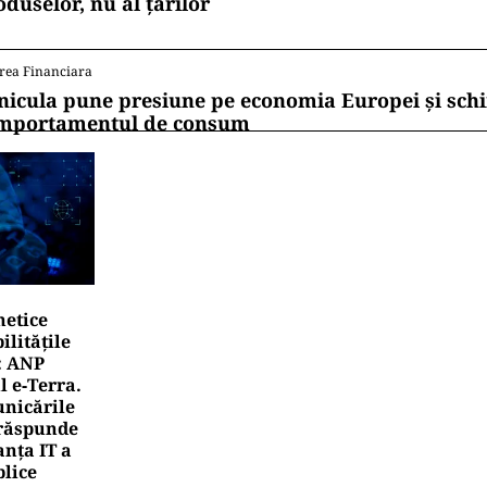
ii mereu la curent cu toate știrile? Urmărește Puterea
 de WhatsApp
TERNAȚIONAL
Aqsa, fitilul Ierusalimului: o luptă pentru câteva hecta
mea musulmană
TERNAȚIONAL
ucată uriașă dintr-o rachetă SpaceX ar fi lovit Luna. N
pactul
rea Financiara
rile UE reconfigurează conceptul „Made in Europe
oduselor, nu al țărilor
rea Financiara
nicula pune presiune pe economia Europei și sc