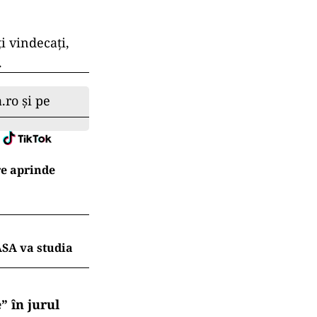
 şedinţă
în oraşele şi
 de infectare.
 tuturor
 oricărei
ranţă”, a spus
(China), la
 milioane de
i vindecaţi,
.