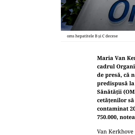
oms hepatitele B și C decese
Maria Van Ker
cadrul Organiz
de presă, că 
predispusă la
Sănătăţii (OM
cetăţenilor să
contaminat 20
750.000, note
Van Kerkhove a