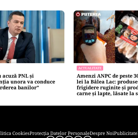
Alte Articole Importante
ECONOMIE
oră în Timiș! Populația,
Peste 5.000 de români nu
după răsturnarea unui
pot cumpăra casa. Efectu
 hipoclorit pe DN68A
cibernetic de la ANCPI e
un broker