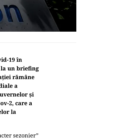
id-19 în
la un briefing
laţiei rămâne
diale a
uvernelor şi
ov-2, care a
lor la
acter sezonier”