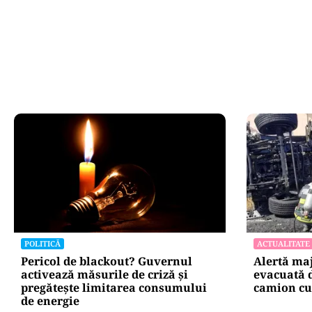
co
Oficiuldestiri.ro
Atacurile ciber
expun vulnerabi
statului român
repetă scenariu
Ce ascund comu
oficiale și cin
pentru mentena
instituțiilor pu