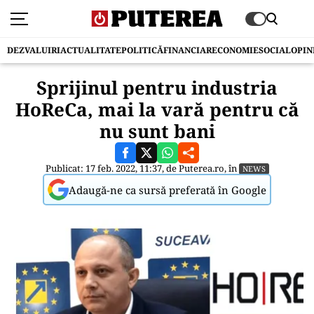
DEZVALUIRI
ACTUALITATE
POLITICĂ
FINANCIAR
ECONOMIE
SOCIAL
OPIN
Sprijinul pentru industria
HoReCa, mai la vară pentru că
nu sunt bani
Publicat: 17 feb. 2022, 11:37, de
Puterea.ro
, în
NEWS
Adaugă-ne ca sursă preferată în Google