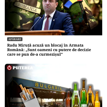
APĂRARE
Radu Miruță acuză un blocaj în Armata
Română: „Sunt oameni cu putere de decizie
care se pun de-a curmezișul”