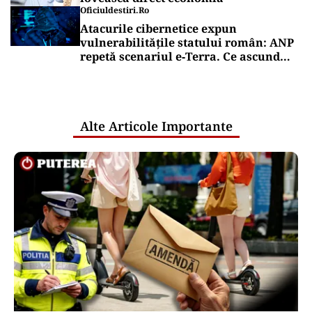
Oficiuldestiri.ro
Atacurile cibernetice expun
vulnerabilitățile statului român: ANP
repetă scenariul e‑Terra. Ce ascund
comunicările oficiale și cine răspunde
pentru mentenanța IT a instituțiilor
publice
Alte Articole Importante