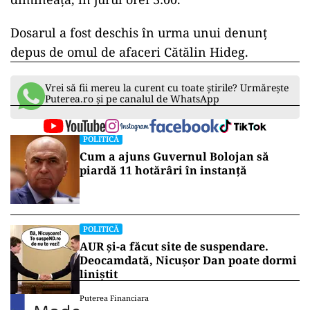
autoratul şi complicitatea”, a transmis
DNA.
DNA nu menționează numele persoanelor
implicate, însă printre acestea se află generalii
Florian Coldea și Dumitru Dumbravă, avocatul
Doru Trăilă, precum și Dan Tocaci, un apropiat
al celor trei.
Aceștia au fost audiați timp de aproape 15 ore și
au fost eliberați din sediul DNA vineri
dimineața, în jurul orei 3:00.
Dosarul a fost deschis în urma unui denunț
depus de omul de afaceri Cătălin Hideg.
Vrei să fii mereu la curent cu toate știrile? Urmărește