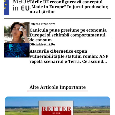
Puterea.ro și pe canalul de WhatsApp
POLITICĂ
Cum a ajuns Guvernul Bolojan să
piardă 11 hotărâri în instanță
POLITICĂ
AUR și-a făcut site de suspendare.
Deocamdată, Nicușor Dan poate dormi
liniștit
Puterea Financiara
Țările UE reconfigurează conceptul
„Made in Europe” în jurul produselor,
nu al țărilor
Puterea Financiara
Canicula pune presiune pe economia