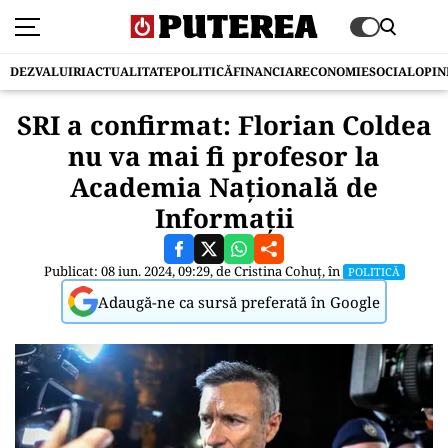
DEZVALUIRI
ACTUALITATE
POLITICĂ
FINANCIAR
ECONOMIE
SOCIAL
OPIN
SRI a confirmat: Florian Coldea
nu va mai fi profesor la
Academia Națională de
Informații
Publicat: 08 iun. 2024, 09:29, de
Cristina Cohuț
, în
POLITICĂ
Adaugă-ne ca sursă preferată în Google