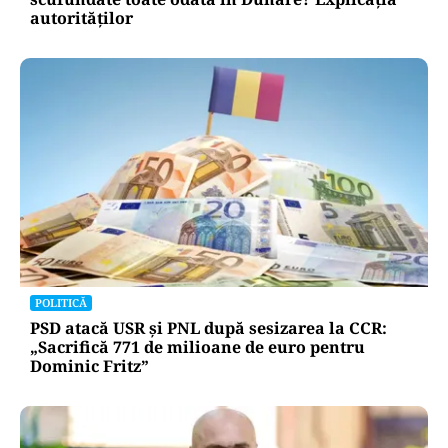
ACTUALITATE
Două azi, două mâine: de ce barjele nu sunt
scufundate toate odată în Dunăre? Explicația
autorităților