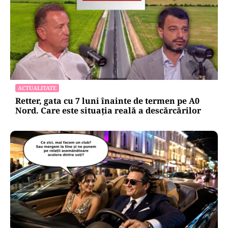
Europei și schimbă comportamentul
de consum
Oficiuldestiri.ro
Atacurile cibernetice expun
vulnerabilitățile statului român: ANP
repetă scenariul e‑Terra. Ce ascund
comunicările oficiale și cine răspunde
pentru mentenanța IT a instituțiilor
publice
Alte Articole Importante