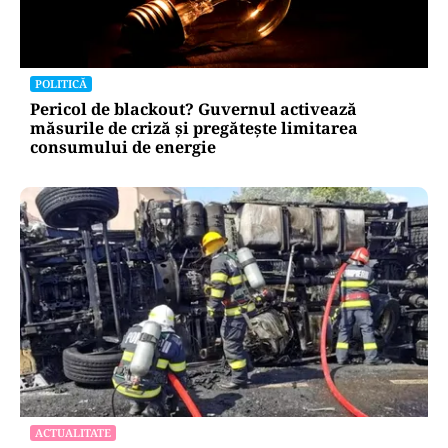
POLITICĂ
Bolojan, între lege și discreție: ce spune despre
declarația de avere a partenerei sale
POLITICĂ
Pericol de blackout? Guvernul activează
măsurile de criză și pregătește limitarea