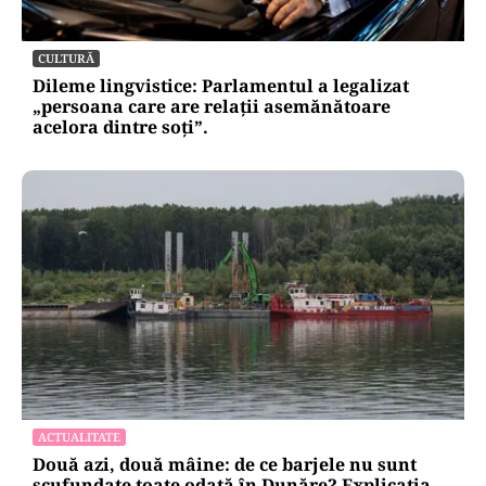
ACTUALITATE
Retter, gata cu 7 luni înainte de termen pe A0
Nord. Care este situația reală a descărcărilor
CULTURĂ
Dileme lingvistice: Parlamentul a legalizat
„persoana care are relații asemănătoare
acelora dintre soți”.