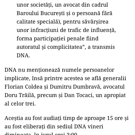
sub acuzare pentru trafic de influență. Aceștia
au fost plasați sub control judiciar cu interdicția
de a părăsi teritoriul țării, pe bază de cauțiune.
„Procurorii din cadrul Direcţiei
Naţionale Anticorupţie – Secţia de
combatere a corupţiei au dispus
punerea în mişcare a acţiunii penale şi
luarea măsurii controlului judiciar pe
cauţiune, începând cu data de 24 mai
2024, faţă de patru persoane (doi foşti
militari, în prezent asociaţi în cadrul
unor societăţi, un avocat din cadrul
Baroului Bucureşti şi o persoană fără
calitate specială), pentru săvârşirea
unor infracţiuni de trafic de influenţă,
forma participaţiei penale fiind