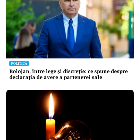
POLITICĂ
PSD atacă USR și PNL după sesizarea la CCR:
„Sacrifică 771 de milioane de euro pentru
Dominic Fritz”