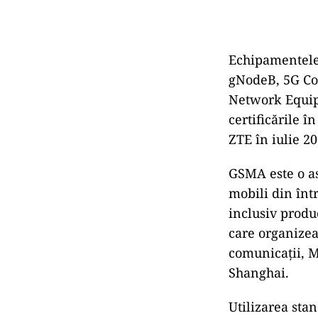
Echipamentele 
gNodeB, 5G Co
Network Equip
certificările î
ZTE în iulie 20
GSMA este o as
mobili din înt
inclusiv produ
care organizea
comunicații, M
Shanghai.
Utilizarea sta