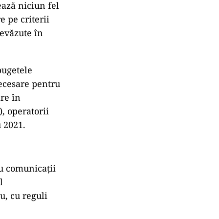
ează niciun fel
 pe criterii
revăzute în
 bugetele
necesare pentru
are în
, operatorii
u 2021.
ru comunicații
l
u, cu reguli