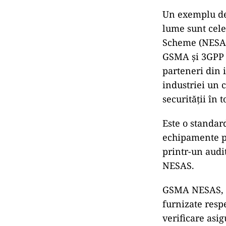
Un exemplu de 
lume sunt cel
Scheme (NESAS)
GSMA și 3GPP î
parteneri din i
industriei un 
securității în 
Este o standard
echipamente pot
printr-un audi
NESAS.
GSMA NESAS, ca
furnizate resp
verificare asig