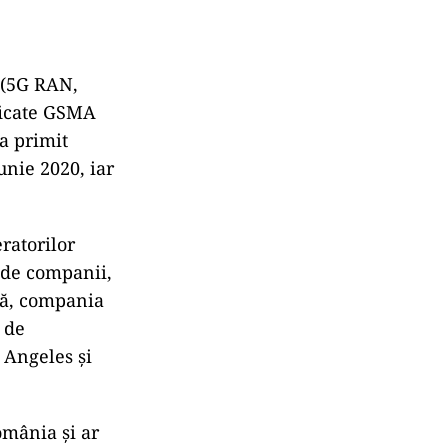
 (5G RAN,
ficate GSMA
a primit
unie 2020, iar
ratorilor
 de companii,
tă, compania
 de
 Angeles și
omânia și ar