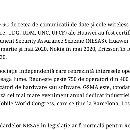
5G de rețea de comunicații de date și cele wireless
re, UDG, UDM, UNC, UPCF) ale Huawei au fost certi
ment Security Assurance Scheme (NESAS). Huawei 
n martie și mai 2020, Nokia în mai 2020, Ericsson în i
20.
ociație independentă care reprezintă interesele ope
reaga lume. Reunește peste 750 de operatori din 400
cători de hardware sau software. GSMA este, totoda
ză cel mai mare eveniment anual dedicat industriei
obile World Congress, care se ține la Barcelona, Los
ndardelor NESAS în legislație ar fi normală pentru R