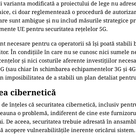
ci varianta modificată a proiectului de lege nu adres
nice, ci doar reglementează o procedură de autorizare
are sunt ambigue și nu includ măsurile strategice p
umente UE pentru securitatea rețelelor 5G.
unt necesare pentru ca operatorii să își poată stabili
itor. În condițiile în care nu se cunosc nici sumele 
nțelor și nici costurile aferente investițiilor neces
 (sau chiar în schimbarea echipamentelor 3G și 4G)
n imposibilitatea de a stabili un plan detaliat pentr
ea cibernetică
 de înțeles că securitatea cibernetică, inclusiv pent
tdeauna o problemă, indiferent de cine este furnizoru
. De aceea, securitatea trebuie adresată în ansambl
să acopere vulnerabilitățile inerente oricărui sistem.