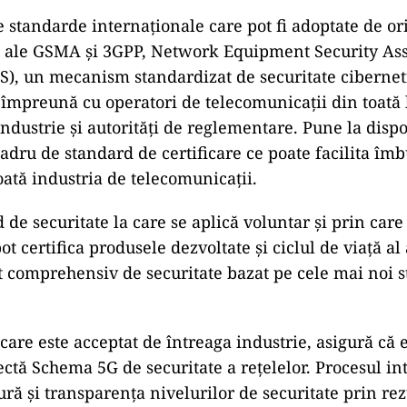
standarde internaționale care pot fi adoptate de ori
e ale GSMA și 3GPP, Network Equipment Security As
, un mecanism standardizat de securitate ciberneti
mpreună cu operatori de telecomunicații din toată
ndustrie și autorități de reglementare. Pune la dispo
cadru de standard de certificare ce poate facilita îm
toată industria de telecomunicații.
 de securitate la care se aplică voluntar și prin care
 certifica produsele dezvoltate și ciclul de viață al
t comprehensiv de securitate bazat pe cele mai noi 
re este acceptat de întreaga industrie, asigură că
ectă Schema 5G de securitate a rețelelor. Procesul in
ură și transparența nivelurilor de securitate prin rez