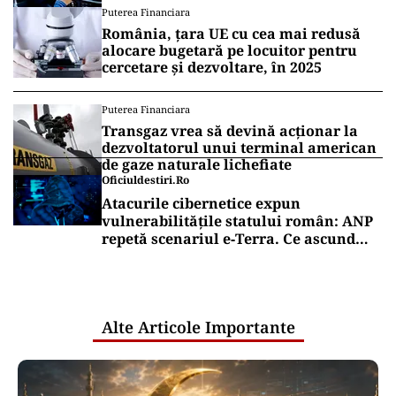
Puterea Financiara
România, țara UE cu cea mai redusă
alocare bugetară pe locuitor pentru
cercetare și dezvoltare, în 2025
Puterea Financiara
Transgaz vrea să devină acționar la
dezvoltatorul unui terminal american
de gaze naturale lichefiate
Oficiuldestiri.ro
Atacurile cibernetice expun
vulnerabilitățile statului român: ANP
repetă scenariul e‑Terra. Ce ascund
comunicările oficiale și cine răspunde
pentru mentenanța IT a instituțiilor
publice
Alte Articole Importante