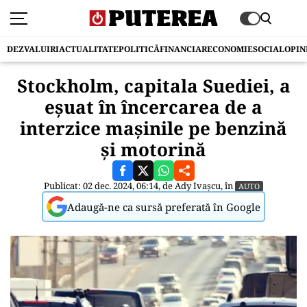
DEZVALUIRI
ACTUALITATE
POLITICĂ
FINANCIAR
ECONOMIE
SOCIAL
OPIN
Stockholm, capitala Suediei, a
eşuat în încercarea de a
interzice maşinile pe benzină
şi motorină
Publicat: 02 dec. 2024, 06:14, de
Ady Ivașcu
, în
AUTO
Adaugă-ne ca sursă preferată în Google