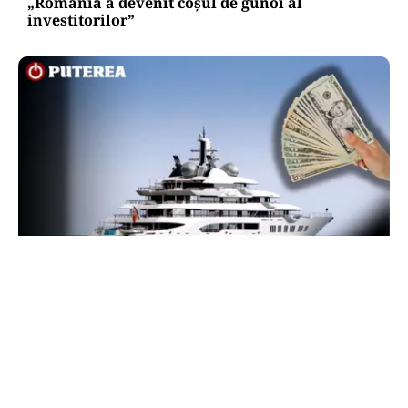
„România a devenit coșul de gunoi al
investitorilor”
INTERNAȚIONAL
Megayahtul Amadea, confiscat de americani de
la un oligarh rus, a fost scos la vânzare. Noul
proprietar a scos din conturi 187 de milioane de
dolari