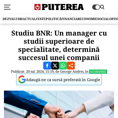
DEZVALUIRI
ACTUALITATE
POLITICĂ
FINANCIAR
ECONOMIE
SOCIAL
OPIN
Studiu BNR: Un manager cu
studii superioare de
specialitate, determină
succesul unei companii
Publicat: 20 iul. 2024, 15:19, de
George Andrei
, în
ECONOMIE
Adaugă-ne ca sursă preferată în Google