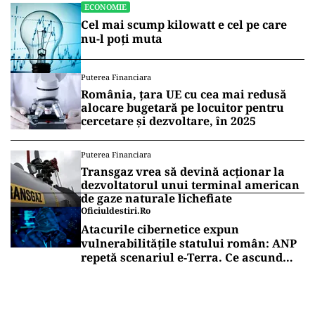
ECONOMIE
Cel mai scump kilowatt e cel pe care
nu-l poți muta
Puterea Financiara
România, țara UE cu cea mai redusă
alocare bugetară pe locuitor pentru
cercetare și dezvoltare, în 2025
Puterea Financiara
Transgaz vrea să devină acționar la
dezvoltatorul unui terminal american
de gaze naturale lichefiate
Oficiuldestiri.ro
Atacurile cibernetice expun
vulnerabilitățile statului român: ANP
repetă scenariul e‑Terra. Ce ascund
comunicările oficiale și cine răspunde
pentru mentenanța IT a instituțiilor
publice