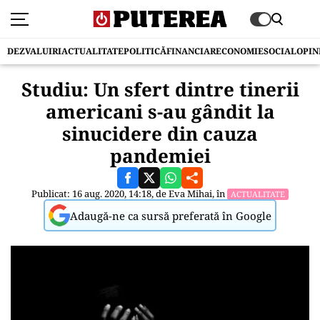
DEZVALUIRI
ACTUALITATE
POLITICĂ
FINANCIAR
ECONOMIE
SOCIAL
OPIN
Studiu: Un sfert dintre tinerii
americani s-au gândit la
sinucidere din cauza
pandemiei
Publicat: 16 aug. 2020, 14:18, de
Eva Mihai
, în
ACTUALITATE
Adaugă-ne ca sursă preferată în Google