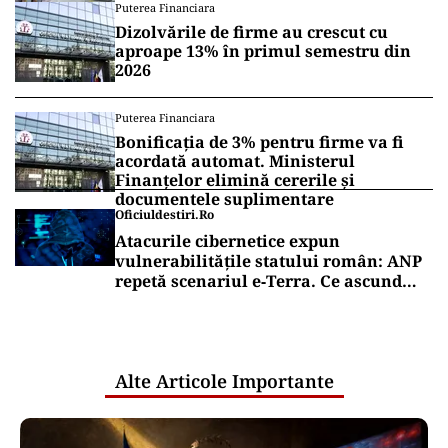
Puterea Financiara
Dizolvările de firme au crescut cu
aproape 13% în primul semestru din
2026
Puterea Financiara
Bonificația de 3% pentru firme va fi
acordată automat. Ministerul
Finanțelor elimină cererile și
documentele suplimentare
Oficiuldestiri.ro
Atacurile cibernetice expun
vulnerabilitățile statului român: ANP
repetă scenariul e‑Terra. Ce ascund
comunicările oficiale și cine răspunde
pentru mentenanța IT a instituțiilor
publice
Alte Articole Importante