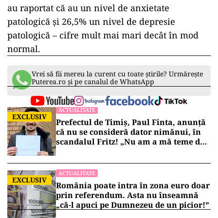
au raportat că au un nivel de anxietate
patologică şi 26,5% un nivel de depresie
patologică – cifre mult mai mari decât în mod
normal.
Vrei să fii mereu la curent cu toate știrile? Urmărește
Puterea.ro și pe canalul de WhatsApp
ACTUALITATE
EXCLUSIV
Prefectul de Timiș, Paul Finta, anunță
că nu se consideră dator nimănui, în
scandalul Fritz! „Nu am a mă teme de
nimic!”
ACTUALITATE
EXCLUSIV
România poate intra în zona euro doar
prin referendum. Asta nu înseamnă
„că-l apuci pe Dumnezeu de un picior!”