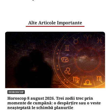
comunicările oficiale și cine răspunde
pentru mentenanța IT a instituțiilor
publice
Alte Articole Importante
HOROSCOP
Horoscop 8 august 2026. Trei zodii trec prin
momente de cumpănă: o despărțire sau o veste
neașteptată le schimbă planurile