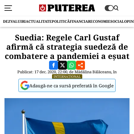
DEZVALUIRI
ACTUALITATE
POLITICĂ
FINANCIAR
ECONOMIE
SOCIAL
OPIN
Suedia: Regele Carl Gustaf
afirmă că strategia suedeză de
combatere a pandemiei a eșuat
Publicat: 17 dec. 2020, 22:00, de
Mădălina Bălăceanu
, în
INTERNAȚIONAL
Adaugă-ne ca sursă preferată în Google