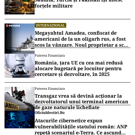
forțele militare
INTERNAȚIONAL
Megayahtul Amadea, confiscat de
americani de la un oligarh rus, a fost
scos la vânzare. Noul proprietar a scos
din conturi 187 de milioane de dolari
Puterea Financiara
România, țara UE cu cea mai redusă
alocare bugetară pe locuitor pentru
cercetare și dezvoltare, în 2025
Puterea Financiara
Transgaz vrea să devină acționar la
dezvoltatorul unui terminal american
de gaze naturale lichefiate
Oficiuldestiri.ro
Atacurile cibernetice expun
vulnerabilitățile statului român: ANP
repetă scenariul e‑Terra. Ce ascund