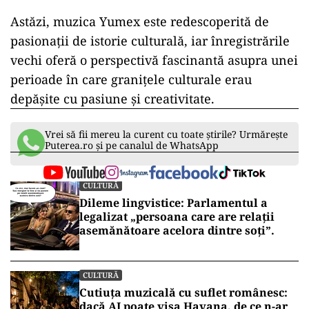
Astăzi, muzica Yumex este redescoperită de
pasionații de istorie culturală, iar înregistrările
vechi oferă o perspectivă fascinantă asupra unei
perioade în care granițele culturale erau
depășite cu pasiune și creativitate.
Vrei să fii mereu la curent cu toate știrile? Urmărește
Puterea.ro și pe canalul de WhatsApp
CULTURĂ
Dileme lingvistice: Parlamentul a
legalizat „persoana care are relații
asemănătoare acelora dintre soți”.
CULTURĂ
Cutiuța muzicală cu suflet românesc:
dacă AI poate visa Havana, de ce n-ar