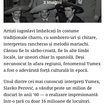
3 Imagini
Artiști iugoslavi îmbrăcați în costume
tradiționale charro, cu sombrero-uri și chitare,
interpretau rancheras și melodii mariachi.
Cântau fie în sârbo-croată, fie în alte limbi
locale, iar uneori chiar în spaniolă. Deși
necunoscut în afara regiunii, fenomenul Yumex
a fost o adevărată forță culturală în epocă.
Unul dintre cei mai cunoscuți interpreți Yumex,
Slavko Perović, a vândut peste un milion de
discuri în anii ’60 — o realizare impresionantă
într-o țară cu doar 16 milioane de locuitori.