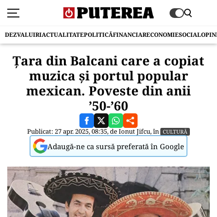
DEZVALUIRI
ACTUALITATE
POLITICĂ
FINANCIAR
ECONOMIE
SOCIAL
OPIN
Ţara din Balcani care a copiat
muzica și portul popular
mexican. Poveste din anii
’50-’60
Publicat: 27 apr. 2025, 08:35, de
Ionut Jifcu
, în
CULTURĂ
Adaugă-ne ca sursă preferată în Google