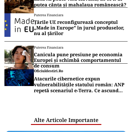
putea cânta și mahalaua românească?
Puterea Financiara
Țările UE reconfigurează conceptul
„Made in Europe” în jurul produselor,
nu al țărilor
Puterea Financiara
Canicula pune presiune pe economia
Europei și schimbă comportamentul
de consum
Oficiuldestiri.ro
Atacurile cibernetice expun
vulnerabilitățile statului român: ANP
repetă scenariul e‑Terra. Ce ascund
comunicările oficiale și cine răspunde
pentru mentenanța IT a instituțiilor
publice
Alte Articole Importante