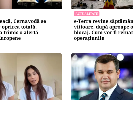
ACTUALITATE
eacă, Cernavodă se
e-Terra revine săptămâ
 oprirea totală.
viitoare, după aproape o
 trimis o alertă
blocaj. Cum vor fi relua
Europene
operațiunile
POLITICĂ
cău, ajunge pe masa de
Eugen Tomac cere comas
„UCLA încearcă să-mi
peste 1.500 de primării ș
ața”
reorganizarea județelor
putem funcționa”