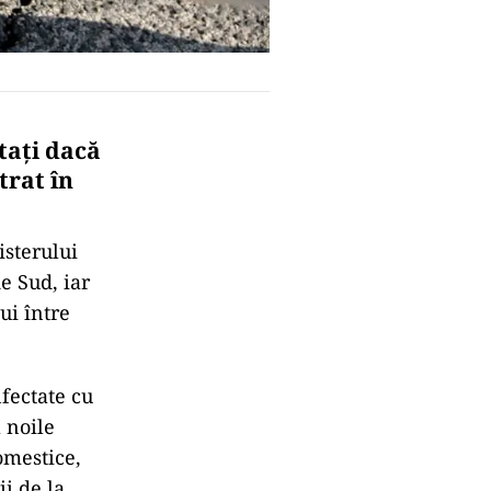
stați dacă
trat în
isterului
e Sud, iar
ui între
nfectate cu
 noile
omestice,
ii de la