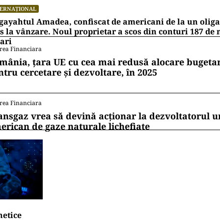
TERNAȚIONAL
ayahtul Amadea, confiscat de americani de la un oligar
s la vânzare. Noul proprietar a scos din conturi 187 de
ari
rea Financiara
mânia, țara UE cu cea mai redusă alocare bugetar
ntru cercetare și dezvoltare, în 2025
rea Financiara
ansgaz vrea să devină acționar la dezvoltatorul u
erican de gaze naturale lichefiate
netice