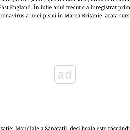
ast England. În iulie anul trecut s-a înregistrat pri
ronavirus a unei pisici în Marea Britanie, arată sursa
Play
izației Mondiale a Sănătății, deși boala este răspând