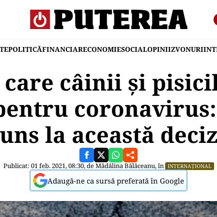
TE
POLITICĂ
FINANCIAR
ECONOMIE
SOCIAL
OPINII
ZVONURI
IN
care câinii și pisici
 pentru coronavirus:
juns la această deciz
Publicat: 01 feb. 2021, 08:30, de
Mădălina Bălăceanu
, în
INTERNAȚIONAL
Adaugă-ne ca sursă preferată în Google