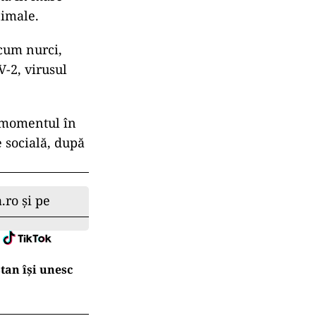
nimale.
ecum nurci,
oV-2, virusul
n momentul în
e socială, după
.ro și pe
tan își unesc