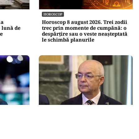
HOROSCOP
na
Horoscop 8 august 2026. Trei zodii
 lună de
trec prin momente de cumpănă: o
te
despărțire sau o veste neașteptată
le schimbă planurile
ACTUALITATE
area a
Emil Boc refuză un nou mandat de
i
premier: „Mulțam fain, alții la
: „Nu mai
rând!”