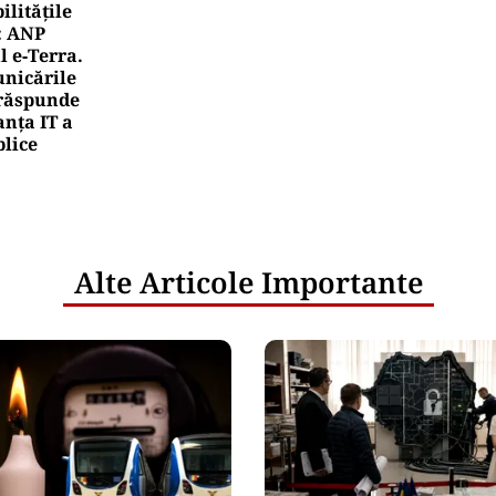
litățile
: ANP
l e‑Terra.
nicările
e răspunde
nța IT a
blice
Alte Articole Importante