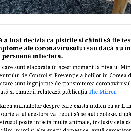
a luat decizia ca pisicile și câinii să fie te
mptome ale coronavirusului sau dacă au in
o persoană infectată.
i care sunt elaborate în acest moment la nivelul Min
centrului de Control și Prevenție a bolilor în Coreea d
nitare sunt îngrijorate de transmiterea coronavirusul
asă și oameni, relatează publicația
The Mirror.
tarea animalelor despre care există indicii că ar fi i
roprietarul acestora va trebui să se autoizoleze, după
Virusul poate infecta multe animale, inclusiv cele d
câini, nurci și alte specii domestice, arată cercetător