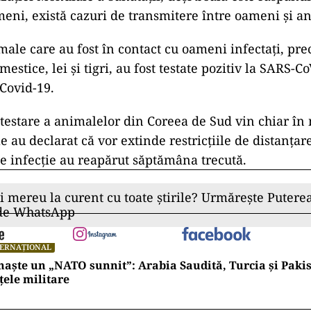
meni, există cazuri de transmitere între oameni și a
ale care au fost în contact cu oameni infectați, pr
mestice, lei și tigri, au fost testate pozitiv la SARS-C
Covid-19.
testare a animalelor din Coreea de Sud vin chiar î
le au declarat că vor extinde restricțiile de distanțar
de infecție au reapărut săptămâna trecută.
ii mereu la curent cu toate știrile? Urmărește Puterea
 de WhatsApp
TERNAȚIONAL
naște un „NATO sunnit”: Arabia Saudită, Turcia și Pakis
țele militare