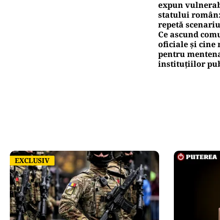
expun vulnerabi
statului român
repetă scenariu
Ce ascund comu
oficiale și cin
pentru mentena
instituțiilor pu
EXCLUSIV
EXCLUSIV