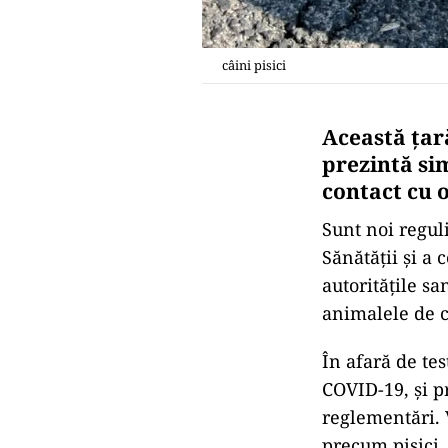
câini pisici
Această țară 
prezintă si
contact cu 
Sunt noi regul
Sănătății și a 
autoritățile sa
animalele de c
În afară de tes
COVID-19, și p
reglementări. 
precum pisici, 