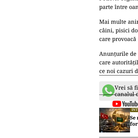
parte între oa
Mai multe anim
câini, pisici do
care provoacă 
Anunțurile de 
care autorități
ce noi cazuri 
Vrei să f
canalul
IN
Se 
for