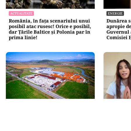
ACTUALITATE
ENERGIE
România, în fața scenariului unui
Dunărea s
posibil atac rusesc! Orice e posibil,
apropie de
dar Țările Baltice și Polonia par în
Guvernul a
prima linie!
Comisiei 
BUSINESS
LIFESTYLE
TeraPlast (TRP) —Venituri în
Alina Puș
creștere, profitabilitate sub
operație: 
presiune
salveze vi