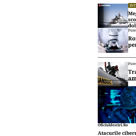
IN
Meg
sco
dol
Pute
Ro
pe
Pute
Tr
am
Oficiuldestiri.ro
Atacurile ciber