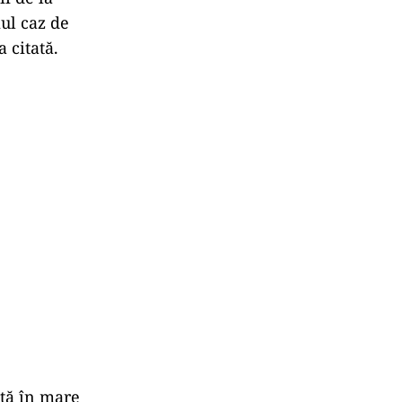
mul caz de
 citată.
ită în mare